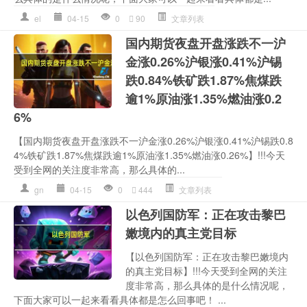
el
04-15
0
90
文章列表
国内期货夜盘开盘涨跌不一沪
金涨0.26%沪银涨0.41%沪锡
跌0.84%铁矿跌1.87%焦煤跌
逾1%原油涨1.35%燃油涨0.2
6%
【国内期货夜盘开盘涨跌不一沪金涨0.26%沪银涨0.41%沪锡跌0.8
4%铁矿跌1.87%焦煤跌逾1%原油涨1.35%燃油涨0.26%】!!!今天
受到全网的关注度非常高，那么具体的...
gn
04-15
0
444
文章列表
以色列国防军：正在攻击黎巴
嫩境内的真主党目标
【以色列国防军：正在攻击黎巴嫩境内
的真主党目标】!!!今天受到全网的关注
度非常高，那么具体的是什么情况呢，
下面大家可以一起来看看具体都是怎么回事吧！ ...