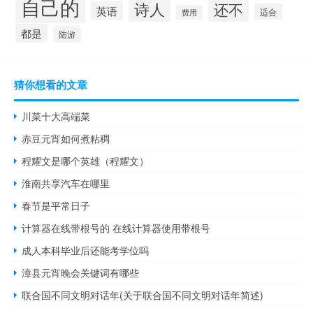
自己的
诗人
还不
英语
适合
费用
都是
陆游
猜你想看的文章
川菜十大高端菜
赤豆元宵如何煮粘稠
程耀文是哪个英雄（程耀文）
淮南共享汽车在哪里
春节是平常日子
计算器在线带根号的 在线计算器使用带根号
成人本科毕业后还能考学位吗
漳县元宵晚会关键词有哪些
联合国不同文明对话年(关于联合国不同文明对话年简述)