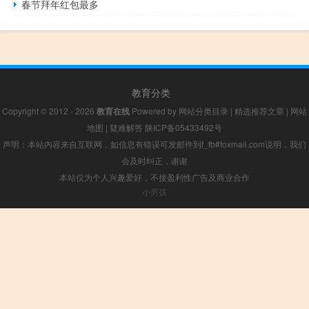
春节拜年红包最多
教育分类
Copyright © 2012 - 2026
教育在线
Powered by
网站分类目录
|
精选推荐文章
|
网站
地图
|
疑难解答
陕ICP备05433492号
声明：本站内容来自互联网，如信息有错误可发邮件到f_fb#foxmail.com说明，我们
会及时纠正，谢谢
本站仅为个人兴趣爱好，不接盈利性广告及商业合作
小男孩