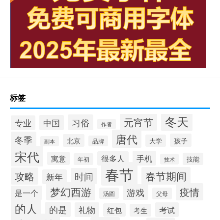
标签
冬天
元宵节
习俗
中国
专业
作者
唐代
冬季
孩子
北京
大学
品牌
副本
宋代
手机
很多人
寓意
技能
年初
技术
春节
春节期间
攻略
时间
新年
梦幻西游
疫情
游戏
是一个
汤圆
父母
的人
的是
礼物
考试
红包
考生