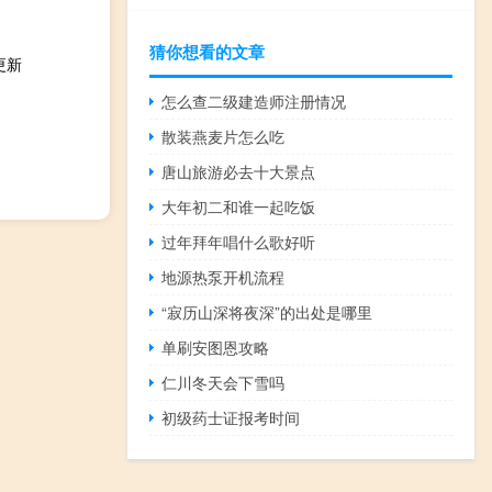
猜你想看的文章
更新
怎么查二级建造师注册情况
散装燕麦片怎么吃
唐山旅游必去十大景点
大年初二和谁一起吃饭
过年拜年唱什么歌好听
地源热泵开机流程
“寂历山深将夜深”的出处是哪里
单刷安图恩攻略
仁川冬天会下雪吗
初级药士证报考时间