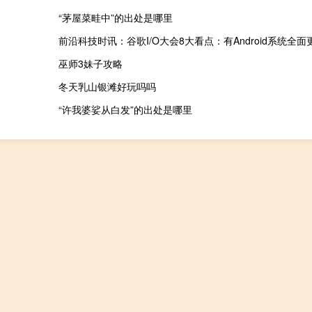
“茅屋菜畦中”的出处是哪里
前沿科技时讯：谷歌I/O大会8大看点：有Android系统全面
巫师3妹子攻略
冬天乳山银滩好玩吗吗
“许我婆娑从白发”的出处是哪里