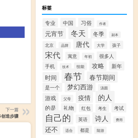
标签
习俗
中国
专业
作者
冬天
元宵节
冬季
副本
唐代
孩子
北京
大学
品牌
宋代
很多人
寓意
年初
攻略
手机
新年
技能
技术
春节
春节期间
时间
梦幻西游
是一个
汤圆
的人
疫情
游戏
父母
的是
礼物
考试
红包
考生
下一篇
自己的
本创造步骤
诗人
英语
费用
还不
都是
适合
陆游