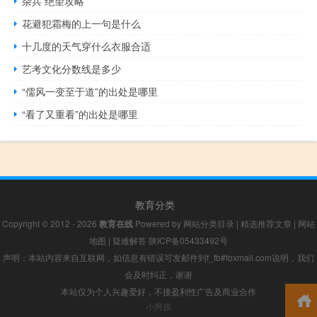
杂兵 绝望攻略
花避犯霜梅的上一句是什么
十几度的天气穿什么衣服合适
艺考文化分数线是多少
“儒风一变至于道”的出处是哪里
“看了又重看”的出处是哪里
教育分类
Copyright © 2012 - 2026
教育在线
Powered by
网站分类目录
|
精选推荐文章
|
网站
地图
|
疑难解答
陕ICP备05433492号
声明：本站内容来自互联网，如信息有错误可发邮件到f_fb#foxmail.com说明，我们
会及时纠正，谢谢
本站仅为个人兴趣爱好，不接盈利性广告及商业合作
小男孩