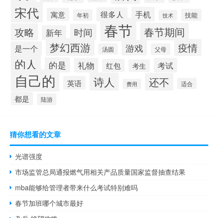
宋代
手机
很多人
寓意
技能
年初
技术
春节
春节期间
攻略
时间
新年
梦幻西游
疫情
游戏
是一个
汤圆
父母
的人
的是
礼物
考试
红包
考生
自己的
诗人
还不
英语
适合
费用
都是
陆游
猜你想看的文章
光谱强度
市场监管总局通报燃气用相关产品质量国家监督抽查结果
mba能够给管理者带来什么考试特别难吗
春节加班哪个城市最好