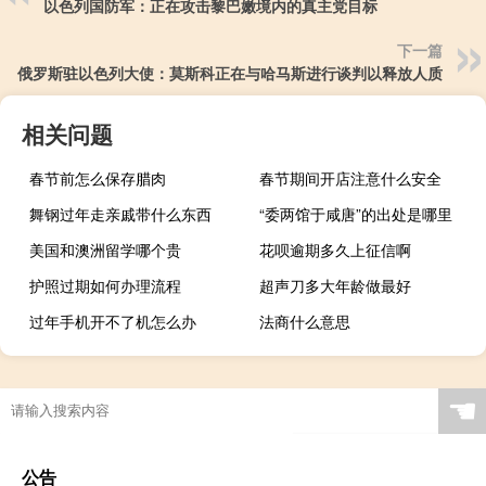
以色列国防军：正在攻击黎巴嫩境内的真主党目标
下一篇
俄罗斯驻以色列大使：莫斯科正在与哈马斯进行谈判以释放人质
相关问题
春节前怎么保存腊肉
春节期间开店注意什么安全
舞钢过年走亲戚带什么东西
“委两馆于咸唐”的出处是哪里
美国和澳洲留学哪个贵
花呗逾期多久上征信啊
护照过期如何办理流程
超声刀多大年龄做最好
过年手机开不了机怎么办
法商什么意思
☚
公告