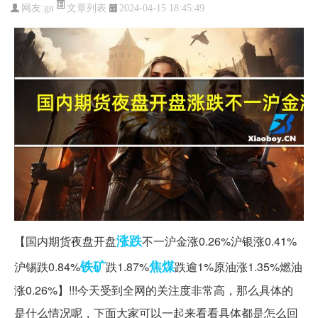
文章列表
网友:
gn
2024-04-15 18:45:49
涨跌
【国内期货夜盘开盘
不一沪金涨0.26%沪银涨0.41%
铁矿
焦煤
沪锡跌0.84%
跌1.87%
跌逾1%原油涨1.35%燃油
涨0.26%】!!!今天受到全网的关注度非常高，那么具体的
是什么情况呢，下面大家可以一起来看看具体都是怎么回