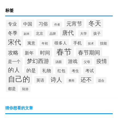
标签
冬天
元宵节
习俗
中国
专业
作者
唐代
冬季
孩子
北京
大学
品牌
副本
宋代
手机
很多人
寓意
技能
年初
技术
春节
春节期间
攻略
时间
新年
梦幻西游
疫情
游戏
是一个
汤圆
父母
的人
的是
礼物
考试
红包
考生
自己的
诗人
还不
英语
适合
费用
都是
陆游
猜你想看的文章