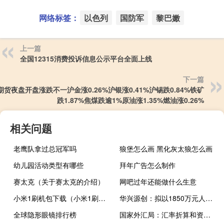
网络标签：
以色列
国防军
黎巴嫩
上一篇
全国12315消费投诉信息公示平台全面上线
下一篇
期货夜盘开盘涨跌不一沪金涨0.26%沪银涨0.41%沪锡跌0.84%铁矿
跌1.87%焦煤跌逾1%原油涨1.35%燃油涨0.26%
相关问题
老鹰队拿过总冠军吗
狼堡怎么画 黑化灰太狼怎么画
幼儿园活动类型有哪些
拜年广告怎么制作
赛太克（关于赛太克的介绍）
网吧过年还能做什么生意
小米1刷机包下载（小米1刷机）
华兴源创：拟以1850万元人民币入伙并参与投资凯风创芯基金
全球隐形眼镜排行榜
国家外汇局：汇率折算和资产价格变化等因素综合作用8月外汇储备规模下降