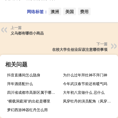
网络标签：
澳洲
美国
费用
上一篇
义乌都有哪些小商品
下一篇
在校大学生创业应该注意哪些事项
相关问题
抖音直播间怎么隐身
为什么过年拜灶神不拜门神
拜年酒搭配什么
今年武汉春节前还有暖气吗
四川省成都市高新区属于哪个区
大年初八宜做什么 忌什么
“横载洞庭湖”的出处是哪里
凤穿牡丹的演员配角（凤穿牡丹演员表）
梦幻西游神器红丹怎么用