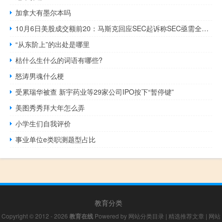
加拿大有墨尔本吗
10月6日美股成交额前20：马斯克回应SEC起诉称SEC亟需全面改革
“从东阶上”的出处是哪里
枯什么生什么的词语有哪些?
怒涛男魂什么梗
受累瑞华被查 新宇药业等29家公司IPO按下“暂停键”
美图秀秀拜大年怎么弄
小学生们自我评价
事业单位e类职测题型占比
教育分类
Copyright © 2012 - 2026
教育在线
Powered by
网站分类目录
|
精选推荐文章
|
网站