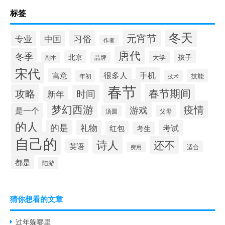
标签
冬天
元宵节
习俗
中国
专业
作者
唐代
冬季
孩子
北京
大学
品牌
副本
宋代
手机
很多人
寓意
技能
年初
技术
春节
春节期间
攻略
时间
新年
梦幻西游
疫情
游戏
是一个
汤圆
父母
的人
的是
礼物
考试
红包
考生
自己的
诗人
还不
英语
适合
费用
都是
陆游
猜你想看的文章
过年躲哪里