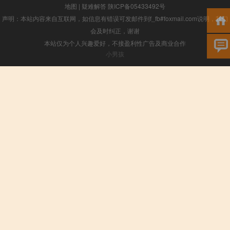
地图
|
疑难解答
陕ICP备05433492号
声明：本站内容来自互联网，如信息有错误可发邮件到f_fb#foxmail.com说明，我们
会及时纠正，谢谢
本站仅为个人兴趣爱好，不接盈利性广告及商业合作
小男孩