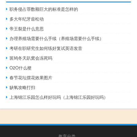
职务侵占罪数额巨大的标准是怎样的
多大年纪牙齿松动
帝王裂是什么意思
办理养殖场需要什么手续（养殖场需要什么手续）
考研在职研究生如何练好复试英语发音
斑鸠冬天趴窝会冻死吗
O2O什么梗
春节花坛摆花效果图片
缺氧攻略打扫
上海锦江乐园怎么样好玩吗（上海锦江乐园好玩吗）
教育分类