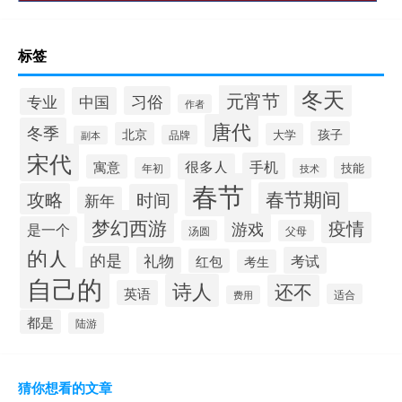
标签
冬天
元宵节
习俗
中国
专业
作者
唐代
冬季
孩子
北京
大学
品牌
副本
宋代
手机
很多人
寓意
技能
年初
技术
春节
春节期间
攻略
时间
新年
梦幻西游
疫情
游戏
是一个
汤圆
父母
的人
的是
礼物
考试
红包
考生
自己的
诗人
还不
英语
适合
费用
都是
陆游
猜你想看的文章