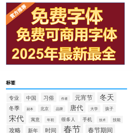
标签
冬天
元宵节
习俗
中国
专业
作者
唐代
冬季
孩子
北京
大学
品牌
副本
宋代
手机
很多人
寓意
技能
年初
技术
春节
春节期间
攻略
时间
新年