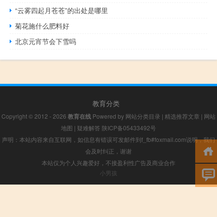
“云雾四起月苍苍”的出处是哪里
菊花施什么肥料好
北京元宵节会下雪吗
教育分类
Copyright © 2012 - 2026
教育在线
Powered by
网站分类目录
|
精选推荐文章
|
网站
地图
|
疑难解答
陕ICP备05433492号
声明：本站内容来自互联网，如信息有错误可发邮件到f_fb#foxmail.com说明，我们
会及时纠正，谢谢
本站仅为个人兴趣爱好，不接盈利性广告及商业合作
小男孩