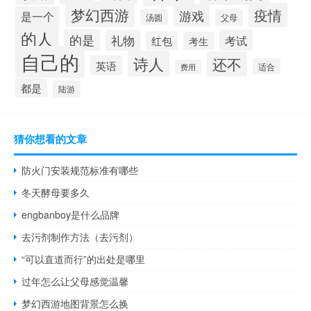
梦幻西游
疫情
游戏
是一个
汤圆
父母
的人
的是
礼物
考试
红包
考生
自己的
诗人
还不
英语
适合
费用
都是
陆游
猜你想看的文章
防火门安装规范标准有哪些
冬天酵母要多久
engbanboy是什么品牌
去污剂制作方法（去污剂）
“可以直道而行”的出处是哪里
过年怎么让父母感觉温馨
梦幻西游地图背景怎么换