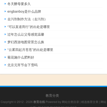
冬天酵母要多久
engbanboy是什么品牌
去污剂制作方法（去污剂）
“可以直道而行”的出处是哪里
过年怎么让父母感觉温馨
梦幻西游地图背景怎么换
“云雾四起月苍苍”的出处是哪里
菊花施什么肥料好
北京元宵节会下雪吗
教育分类
Copyright © 2012 - 2026
教育在线
Powered by
网站分类目录
|
精选推荐文章
|
网站