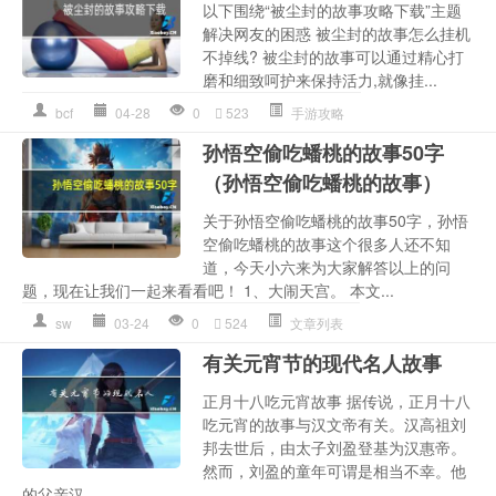
以下围绕“被尘封的故事攻略下载”主题
解决网友的困惑 被尘封的故事怎么挂机
不掉线? 被尘封的故事可以通过精心打
磨和细致呵护来保持活力,就像挂...
bcf
04-28
0
523
手游攻略
孙悟空偷吃蟠桃的故事50字
（孙悟空偷吃蟠桃的故事）
关于孙悟空偷吃蟠桃的故事50字，孙悟
空偷吃蟠桃的故事这个很多人还不知
道，今天小六来为大家解答以上的问
题，现在让我们一起来看看吧！ 1、大闹天宫。 本文...
sw
03-24
0
524
文章列表
有关元宵节的现代名人故事
正月十八吃元宵故事 据传说，正月十八
吃元宵的故事与汉文帝有关。汉高祖刘
邦去世后，由太子刘盈登基为汉惠帝。
然而，刘盈的童年可谓是相当不幸。他
的父亲汉...