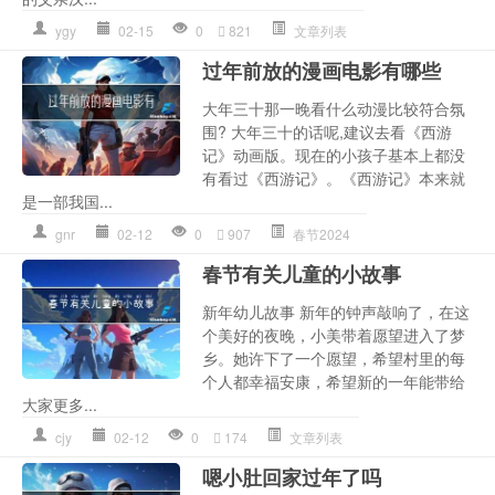
ygy
02-15
0
821
文章列表
过年前放的漫画电影有哪些
大年三十那一晚看什么动漫比较符合氛
围? 大年三十的话呢,建议去看《西游
记》动画版。现在的小孩子基本上都没
有看过《西游记》。《西游记》本来就
是一部我国...
gnr
02-12
0
907
春节2024
春节有关儿童的小故事
新年幼儿故事 新年的钟声敲响了，在这
个美好的夜晚，小美带着愿望进入了梦
乡。她许下了一个愿望，希望村里的每
个人都幸福安康，希望新的一年能带给
大家更多...
cjy
02-12
0
174
文章列表
嗯小肚回家过年了吗