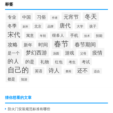
标签
冬天
元宵节
习俗
中国
专业
作者
唐代
冬季
孩子
北京
大学
品牌
副本
宋代
手机
很多人
寓意
技能
年初
技术
春节
春节期间
攻略
时间
新年
梦幻西游
疫情
游戏
是一个
汤圆
父母
的人
的是
礼物
考试
红包
考生
自己的
诗人
还不
英语
适合
费用
都是
陆游
猜你想看的文章
防火门安装规范标准有哪些