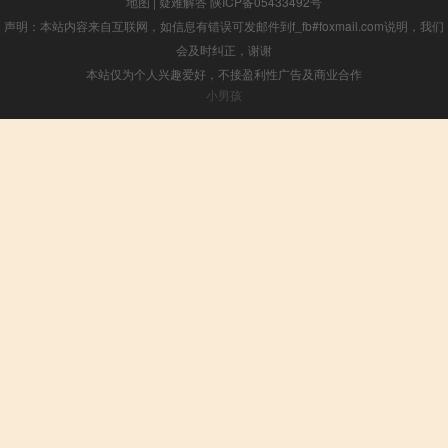
地图
|
疑难解答
陕ICP备05433492号
声明：本站内容来自互联网，如信息有错误可发邮件到f_fb#foxmail.com说明，我们
会及时纠正，谢谢
本站仅为个人兴趣爱好，不接盈利性广告及商业合作
小男孩