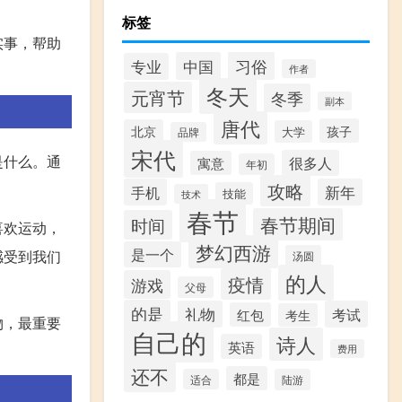
标签
实事，帮助
习俗
中国
专业
作者
冬天
元宵节
冬季
副本
唐代
孩子
北京
大学
品牌
宋代
是什么。通
很多人
寓意
年初
攻略
手机
新年
技能
技术
春节
春节期间
时间
喜欢运动，
梦幻西游
是一个
感受到我们
汤圆
的人
疫情
游戏
父母
的是
礼物
考试
红包
考生
物，最重要
自己的
诗人
英语
费用
还不
都是
适合
陆游