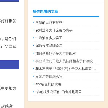
猜你想看的文章
够好好报答
考研的出路有哪些
农村过年为什么要办丧事
中海油有多少员工
励，是你们
屈原投江是哪条江
以让父母感
如何判断鸽子多大年龄配对
事业单位的工勤人员技师相当于什么级别？
花木私房菜 沪南路店(关于花木私房菜 沪南路店简述)
女装广告语怎么写
abc璀璨韩娱攻略
活中更加方
“春动枝头鸟语催”的出处是哪里
一封感谢