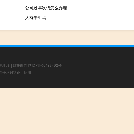
公司过年没钱怎么办理
人有来生吗
站地图
|
疑难解答
陕ICP备05433492号
，我们会及时纠正，谢谢