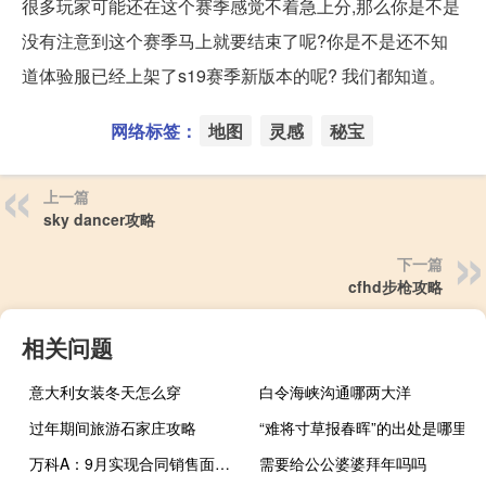
很多玩家可能还在这个赛季感觉不着急上分,那么你是不是
没有注意到这个赛季马上就要结束了呢?你是不是还不知
道体验服已经上架了s19赛季新版本的呢? 我们都知道。
网络标签：
地图
灵感
秘宝
上一篇
sky dancer攻略
下一篇
cfhd步枪攻略
相关问题
意大利女装冬天怎么穿
白令海峡沟通哪两大洋
过年期间旅游石家庄攻略
“难将寸草报春晖”的出处是哪里
万科A：9月实现合同销售面积193.8万平方米合同销售金额320.1亿元
需要给公公婆婆拜年吗吗