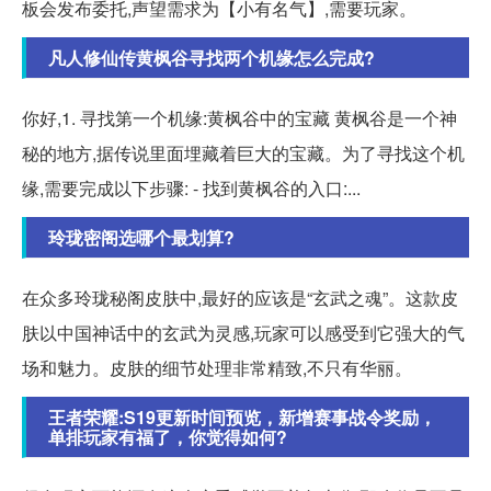
板会发布委托,声望需求为【小有名气】,需要玩家。
凡人修仙传黄枫谷寻找两个机缘怎么完成?
你好,1. 寻找第一个机缘:黄枫谷中的宝藏 黄枫谷是一个神
秘的地方,据传说里面埋藏着巨大的宝藏。为了寻找这个机
缘,需要完成以下步骤: - 找到黄枫谷的入口:...
玲珑密阁选哪个最划算?
在众多玲珑秘阁皮肤中,最好的应该是“玄武之魂”。这款皮
肤以中国神话中的玄武为灵感,玩家可以感受到它强大的气
场和魅力。皮肤的细节处理非常精致,不只有华丽。
王者荣耀:S19更新时间预览，新增赛事战令奖励，
单排玩家有福了，你觉得如何?