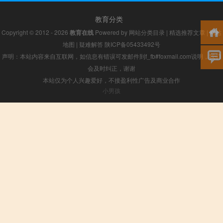
教育分类
Copyright © 2012 - 2026
教育在线
Powered by
网站分类目录
|
精选推荐文章
|
网站
地图
|
疑难解答
陕ICP备05433492号
声明：本站内容来自互联网，如信息有错误可发邮件到f_fb#foxmail.com说明，我们
会及时纠正，谢谢
本站仅为个人兴趣爱好，不接盈利性广告及商业合作
小男孩