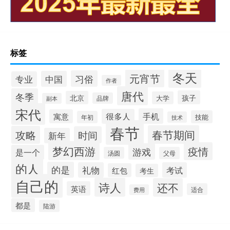
标签
冬天
元宵节
习俗
中国
专业
作者
唐代
冬季
孩子
北京
大学
品牌
副本
宋代
手机
很多人
寓意
技能
年初
技术
春节
春节期间
攻略
时间
新年
梦幻西游
疫情
游戏
是一个
汤圆
父母
的人
的是
礼物
考试
红包
考生
自己的
诗人
还不
英语
适合
费用
都是
陆游