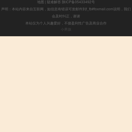
地图
|
疑难解答
陕ICP备05433492号
声明：本站内容来自互联网，如信息有错误可发邮件到f_fb#foxmail.com说明，我们
会及时纠正，谢谢
本站仅为个人兴趣爱好，不接盈利性广告及商业合作
小男孩