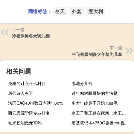
网络标签：
冬天
外套
意大利
上一篇
冷柜保鲜冬天调几档
下一篇
坐飞机限制多大年龄为儿童
相关问题
免税的计入什么科目
电池分几号
唐代诗人有谁
过年贴对联最快的方法是
法国CAC40指数日内跌1.00%
多大年龄鼻子开始长白毛
西安思源学院专业排名
水王子和王默在床亲（水王子把王默压在床上）
籼米粉能做元宵吗
宏基笔记本4750G更换cpu视频（宏基笔记本4750g）