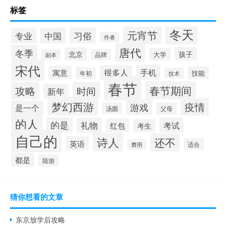
标签
冬天
元宵节
习俗
中国
专业
作者
唐代
冬季
孩子
北京
大学
品牌
副本
宋代
手机
很多人
寓意
技能
年初
技术
春节
春节期间
攻略
时间
新年
梦幻西游
疫情
游戏
是一个
汤圆
父母
的人
的是
礼物
考试
红包
考生
自己的
诗人
还不
英语
适合
费用
都是
陆游
猜你想看的文章
东京放学后攻略