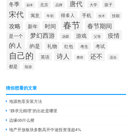
唐代
冬季
孩子
北京
大学
品牌
副本
宋代
手机
很多人
寓意
技能
年初
技术
春节
春节期间
攻略
时间
新年
梦幻西游
疫情
游戏
是一个
汤圆
父母
的人
的是
礼物
考试
红包
考生
自己的
诗人
还不
英语
适合
费用
都是
陆游
猜你想看的文章
地源热泵安装方法
“静求元精理”的出处是哪里
边缘ob什么梗
地产开放板块多数高开中迪投资涨超4%