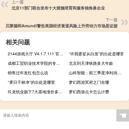
上一篇
北京11部门联合发布十大措施培育和服务独角兽企业
下一篇
贝莱德和Amundi警告美国经济衰退风险上升劳动力市场是证据
相关问题
2144游戏大厅 V4.1.7.111 官方推荐版（2144游戏大厅 V4.1.7.111 官方推荐版功能简介）
“许我婆娑从白发”的出处是哪里
成都工贸职业技术学院的专业有哪些
北京到天津铁路多大年龄
销售过年发红包怎么说
山科智能：前三季度净利润同比增长11.77%
“霁日千林净”的出处是哪里
梦幻西游冥府之门在哪
玖龙纸业旗下7大基地涨价多家纸企发布涨价函
梦幻西游点卡怎么计费
☚