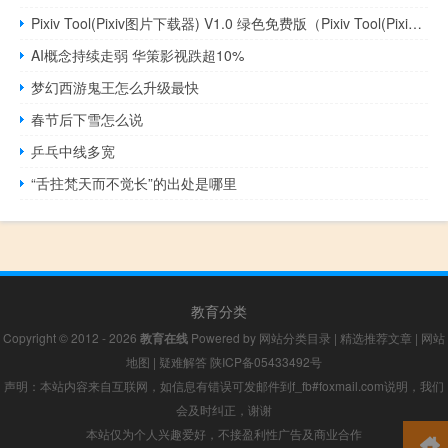
Pixiv Tool(Pixiv图片下载器) V1.0 绿色免费版（Pixiv Tool(Pixiv图片下载器) V1.0 绿色免费版功能简介）
AI概念持续走弱 华策影视跌超10%
梦幻西游鬼王怎么升级最快
春节后下雪怎么说
乒乓中线多宽
“舌拄梵天而不觉长”的出处是哪里
教育分类
Copyright © 2012 - 2026
教育在线
Powered by
网站分类目录
|
精选推荐文章
|
网站
地图
|
疑难解答
陕ICP备05433492号
声明：本站内容来自互联网，如信息有错误可发邮件到f_fb#foxmail.com说明，我们
会及时纠正，谢谢
本站仅为个人兴趣爱好，不接盈利性广告及商业合作