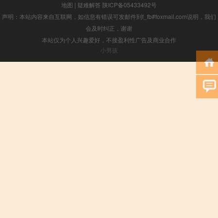
地图
|
疑难解答
陕ICP备05433492号
声明：本站内容来自互联网，如信息有错误可发邮件到f_fb#foxmail.com说明，我们
会及时纠正，谢谢
本站仅为个人兴趣爱好，不接盈利性广告及商业合作
小男孩