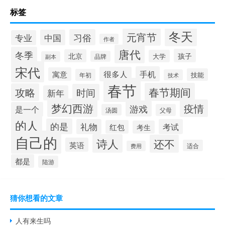
标签
冬天
元宵节
习俗
中国
专业
作者
唐代
冬季
孩子
北京
大学
品牌
副本
宋代
手机
很多人
寓意
技能
年初
技术
春节
春节期间
攻略
时间
新年
梦幻西游
疫情
游戏
是一个
汤圆
父母
的人
的是
礼物
考试
红包
考生
自己的
诗人
还不
英语
适合
费用
都是
陆游
猜你想看的文章
人有来生吗