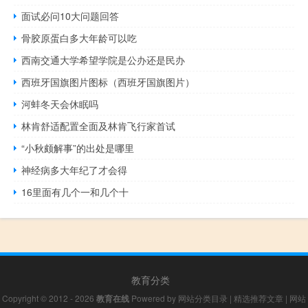
面试必问10大问题回答
骨胶原蛋白多大年龄可以吃
西南交通大学希望学院是公办还是民办
西班牙国旗图片图标（西班牙国旗图片）
河蚌冬天会休眠吗
林肯舒适配置全面及林肯飞行家首试
“小秋颇解事”的出处是哪里
神经病多大年纪了才会得
16里面有几个一和几个十
教育分类
Copyright © 2012 - 2026
教育在线
Powered by
网站分类目录
|
精选推荐文章
|
网站