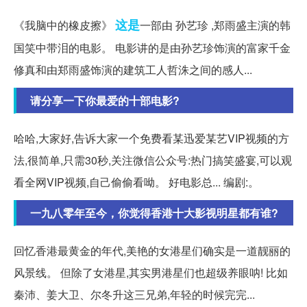
这是
《我脑中的橡皮擦》
一部由 孙艺珍 ,郑雨盛主演的韩
国笑中带泪的电影。 电影讲的是由孙艺珍饰演的富家千金
修真和由郑雨盛饰演的建筑工人哲洙之间的感人...
请分享一下你最爱的十部电影?
哈哈,大家好,告诉大家一个免费看某迅爱某艺VIP视频的方
法,很简单,只需30秒,关注微信公众号:热门搞笑盛宴,可以观
看全网VIP视频,自己偷偷看呦。 好电影总... 编剧:。
一九八零年至今，你觉得香港十大影视明星都有谁?
回忆香港最黄金的年代,美艳的女港星们确实是一道靓丽的
风景线。 但除了女港星,其实男港星们也超级养眼呐! 比如
秦沛、姜大卫、尔冬升这三兄弟,年轻的时候完完...