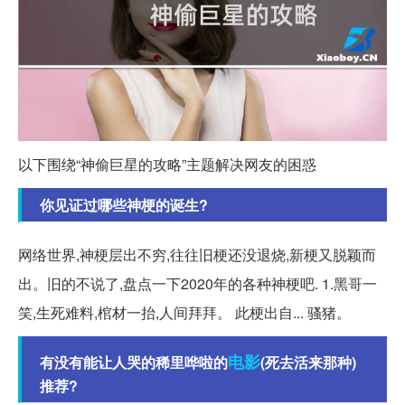
以下围绕“神偷巨星的攻略”主题解决网友的困惑
你见证过哪些神梗的诞生?
网络世界,神梗层出不穷,往往旧梗还没退烧,新梗又脱颖而
出。旧的不说了,盘点一下2020年的各种神梗吧. 1.黑哥一
笑,生死难料,棺材一抬,人间拜拜。 此梗出自... 骚猪。
电影
有没有能让人哭的稀里哗啦的
(死去活来那种)
推荐?