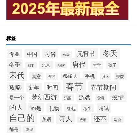
标签
冬天
元宵节
习俗
中国
专业
作者
唐代
冬季
孩子
北京
大学
品牌
副本
宋代
手机
很多人
寓意
技能
年初
技术
春节
春节期间
攻略
时间
新年
梦幻西游
疫情
游戏
是一个
汤圆
父母
的人
的是
礼物
考试
红包
考生
自己的
诗人
还不
英语
适合
费用
都是
陆游