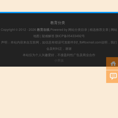
教育分类
Copyright © 2012 - 2026
教育在线
Powered by
网站分类目录
|
精选推荐文章
|
网站
地图
|
疑难解答
陕ICP备05433492号
声明：本站内容来自互联网，如信息有错误可发邮件到f_fb#foxmail.com说明，我们
会及时纠正，谢谢
本站仅为个人兴趣爱好，不接盈利性广告及商业合作
小男孩