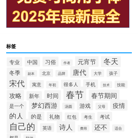
标签
冬天
元宵节
习俗
中国
专业
作者
唐代
冬季
孩子
北京
大学
品牌
副本
宋代
手机
很多人
寓意
技能
年初
技术
春节
春节期间
攻略
时间
新年
梦幻西游
疫情
游戏
是一个
汤圆
父母
的人
的是
礼物
考试
红包
考生
自己的
诗人
还不
英语
适合
费用
都是