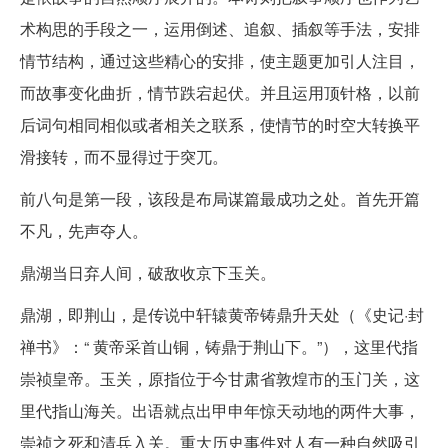
术构思的手段之一，运用倒述、追叙、插叙等手法，安排
情节结构，通过这些精心的安排，使主题更加引人注目，
而故事变化曲折，情节跌宕起伏。并且运用顶针格，以前
后词句相同相似或者相关之联系，使情节的时空大转换平
滑接转，而不显得过于突兀。
前八句是第一段，该段是布局谋篇最成功之处。首先开篇
不凡，先声夺人。
鼎湖当日弃人间，破敌收京下玉关。
鼎湖，即荆山，是传说中轩辕黄帝铸鼎升天处（《史记·封
禅书》：“ 黄帝采首山铜，铸鼎于荆山下。”），这里代指
崇祯皇帝。玉关，原指位于今甘肃省敦煌市的玉门关，这
里代指山海关。出语就点出甲申年惊天动地的两件大事，
崇祯之死和清兵入关。重大历史事件对人有一种自然吸引