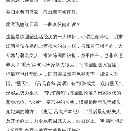
夺归永巷闭良家，教就新声倾座客。
座客飞觞红日暮，一曲哀弦向谁诉？
这里是陈圆圆生活经历的一大转折，可谓红颜薄命。明末
江南名伎在婚配上有很大的自主权，与陈名气相当的，大
都嫁与著名文人，惟独陈圆圆被抢，身不由主，岂非命运
弄人？“熏天”两句写田家势力很大，把陈圆圆送入宫廷，
但后宫也仗势欺人，陈圆圆虽然声色甲天下，却没人爱
惜。“熏天”，《吕氏春秋·离谓》有“毁誉成党，众口熏天”，
形容恶势力很大。“夺归”四句写陈圆圆沦落为田家歌伎的
悲惨地位。“永巷”，皇宫中的长巷，汉朝是幽禁失势或失
宠妃嫔的地方，《史记·吕太后本纪》：“吕后最怨戚夫人
及其子赵王，乃令永巷囚戚夫人，而召赵王。”明清时也是
未分配到各宫去的宫女的集中居住处。