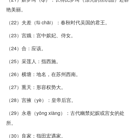
艳美丽。
（22）夫差（fū chāi）：春秋时代吴国的君王。
（23）宫娥：宫中嫔妃、侍女。
（24）合：应该。
（25）采莲人：指西施。
（26）横塘：地名，在苏州西南。
（27）熏天：形容权势大。
（28）宫掖（yè）：皇帝后宫。
（29）永巷（yǒng xiàng）：古代幽禁妃嫔或宫女的处
所。
（30）良家：指田宏遇家。