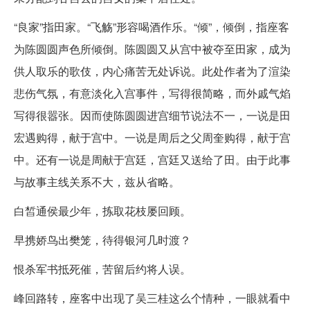
“良家”指田家。“飞觞”形容喝酒作乐。“倾”，倾倒，指座客
为陈圆圆声色所倾倒。陈圆圆又从宫中被夺至田家，成为
供人取乐的歌伎，内心痛苦无处诉说。此处作者为了渲染
悲伤气氛，有意淡化入宫事件，写得很简略，而外戚气焰
写得很嚣张。因而使陈圆圆进宫细节说法不一，一说是田
宏遇购得，献于宫中。一说是周后之父周奎购得，献于宫
中。还有一说是周献于宫廷，宫廷又送给了田。由于此事
与故事主线关系不大，兹从省略。
白皙通侯最少年，拣取花枝屡回顾。
早携娇鸟出樊笼，待得银河几时渡？
恨杀军书抵死催，苦留后约将人误。
峰回路转，座客中出现了吴三桂这么个情种，一眼就看中