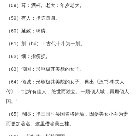
（58）尊：酒杯。老大：年岁老大。
（59）有人：指陈圆圆。
（60）延致：聘请。
（61）斛（hú）：古代十斗为一斛。
（62）细：指瘦损。
（63）倾国：形容极其美貌的女子。
（64）倾城：形容极其美貌的女子。典出《汉书·李夫人
传》：“北方有佳人，绝世而独立。一顾倾人城，再顾倾人
国。”
（65）周郎：指三国时吴国名将周瑜，因娶美女小乔为妻
而更加著名。这里借喻吴三桂。