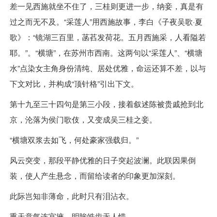
差一见西施就坐不住了，三桂则更进一步，纳妾，真是有
过之而无不及。“采莲人”用西施故事，李白《子夜吴歌·夏
歌》：“镜湖三百里，菡萏发荷花。五月西施采，人看隘若
耶。”。“横塘”，在苏州市西南。这两句以“采莲人”、“横塘
水”点染女主角身份清纯、居处优雅，命运还算不差，以与
下文对比，并构成“顶针格”引出下文。
第十九至三十四句是第三小段，接着叙述陈被贵戚抢到北
京，沦落为侯门歌伎，又变成吴三桂之妾。
“横塘双浆去如飞，何处豪家强载归。”
风云突变，那段平静优雅的日子突起波澜。此联因果倒
装，使人产生悬念，而留给读者的印象更加深刻。
此际岂知非薄命，此时只有泪沾衣。
熏天意气连宫掖，明眸皓齿无人惜。