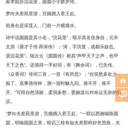
家本姑苏浣花里，圆圆小字娇罗绮。
梦向夫差苑里游，宫娥拥入君王起。
前身合是采莲人，门前一片横塘水。
诗中说圆圆是其小名，“浣花里”，暗示其名伎身份，元辛
文房《唐才子传·薛涛传》：“涛，字洪度，成都乐妓也。
居浣花里”。陆次云《圆圆传》称其“声甲天下之声，色甲
天下之色”。还填得一手好词，有《舞余词》，已失传。
《众香词》传词三首，一首《有所思》：“自笑愁多欢少，
痴了。底事倩传杯，酒一巡时觞九回。推不开，推不
开。”写得自然清丽，柔弱多愁，委婉道出对命运无奈的慨
叹。
“梦向夫差苑里游，宫娥拥入君王起。”一联以西施喻陈圆
圆，明喻圆圆之美，暗讥三桂有如夫差那样好色荒政，夫