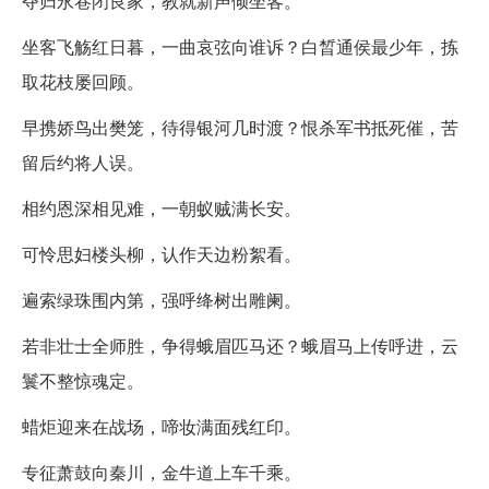
夺归永巷闭良家，教就新声倾坐客。
坐客飞觞红日暮，一曲哀弦向谁诉？白晳通侯最少年，拣
取花枝屡回顾。
早携娇鸟出樊笼，待得银河几时渡？恨杀军书抵死催，苦
留后约将人误。
相约恩深相见难，一朝蚁贼满长安。
可怜思妇楼头柳，认作天边粉絮看。
遍索绿珠围内第，强呼绛树出雕阑。
若非壮士全师胜，争得蛾眉匹马还？蛾眉马上传呼进，云
鬟不整惊魂定。
蜡炬迎来在战场，啼妆满面残红印。
专征萧鼓向秦川，金牛道上车千乘。