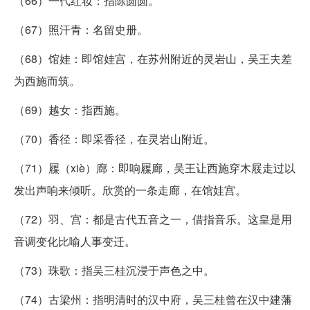
（66）一代红妆：指陈圆圆。
（67）照汗青：名留史册。
（68）馆娃：即馆娃宫，在苏州附近的灵岩山，吴王夫差
为西施而筑。
（69）越女：指西施。
（70）香径：即采香径，在灵岩山附近。
（71）屧（xiè）廊：即响屧廊，吴王让西施穿木屐走过以
发出声响来倾听。欣赏的一条走廊，在馆娃宫。
（72）羽、宫：都是古代五音之一，借指音乐。这皇是用
音调变化比喻人事变迁。
（73）珠歌：指吴三桂沉浸于声色之中。
（74）古梁州：指明清时的汉中府，吴三桂曾在汉中建藩