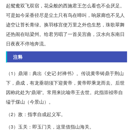
起鸳鸯双飞双宿，花朵般的西施君王怎么看也不会厌足。
可是如今采香径尽是尘土只有鸟在啼叫，响尿廊也不见人
迹空让苔长青绿。换羽移宫使万里之外也生愁，珠歌翠舞
还热闹在咕梁州。给君另唱了一首吴宫曲，汉水向东南日
日夜夜不停地奔流。
注释
（1）鼎湖：典出《史记·封禅书》。传说黄帝铸鼎于荆山
下，鼎成，有龙垂胡须下迎黄帝，黄帝即乘龙而去。后世
因称此处为“鼎湖”。常用来比喻帝王去世。此指崇祯帝自
缢于煤山（今景山）。
（2）敌：指李自成起义军。
（3）玉关：即玉门关，这里借指山海关。