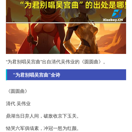
“为君别唱吴宫曲”出自清代吴伟业的《圆圆曲》。
“为君别唱吴宫曲”全诗
《圆圆曲》
清代 吴伟业
鼎湖当日弃人间，破敌收京下玉关。
恸哭六军俱缟素，冲冠一怒为红颜。