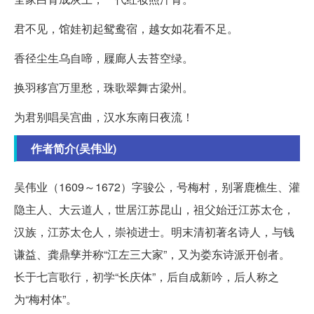
君不见，馆娃初起鸳鸯宿，越女如花看不足。
香径尘生乌自啼，屧廊人去苔空绿。
换羽移宫万里愁，珠歌翠舞古梁州。
为君别唱吴宫曲，汉水东南日夜流！
作者简介(吴伟业)
吴伟业（1609～1672）字骏公，号梅村，别署鹿樵生、灌
隐主人、大云道人，世居江苏昆山，祖父始迁江苏太仓，
汉族，江苏太仓人，崇祯进士。明末清初著名诗人，与钱
谦益、龚鼎孳并称“江左三大家”，又为娄东诗派开创者。
长于七言歌行，初学“长庆体”，后自成新吟，后人称之
为“梅村体”。