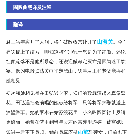
圆圆曲翻译及注释
翻译
山海关
君王当年离开了人间，将军破敌收京让开了
。全军
痛哭披上了缟素，哪知道将军冲冠一怒是为了红颜。还说
红颜流落不是他所系恋，还说逆贼命定灭亡是因为迷于饮
宴。像闪电般扫荡黄巾平定黑山．哭毕君王和老父亲再和
她相见。
初次和她相见是在田弘遇之家，侯门的歌舞演起来真像繁
花。田弘遇把会演唱的她献给将军，只等将军来娶就送上
油壁香车。她的家本在姑苏浣花里，小名叫圆圆衬上罗绮
更娇丽。她曾在梦里到当年夫差的宫苑里游嬉，被宫娥拥
西施
簇进去君王正身起。她前身真应是
采莲女，门前也正