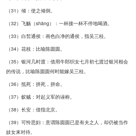
（31）倾：使之倾倒。
（32）飞觞（shāng）：一杯接一杯不停地喝酒。
（33）白皙通侯：画色白净的通侯，指吴三桂。
（34）花枝：比喻陈圆圆。
（35）银河几时渡：借用牛郎织女七月初七渡过银河相会
的传说，比喻陈圆圆何时能嫁吴三桂。
（36）抵死：拼死，拼命。
（37）蚁贼：对起义军的诬称。
（38）长安：借指北京。
（39）可怜思妇：意谓陈圆圆已是有夫之人，却仍被当作
妓女来对待。