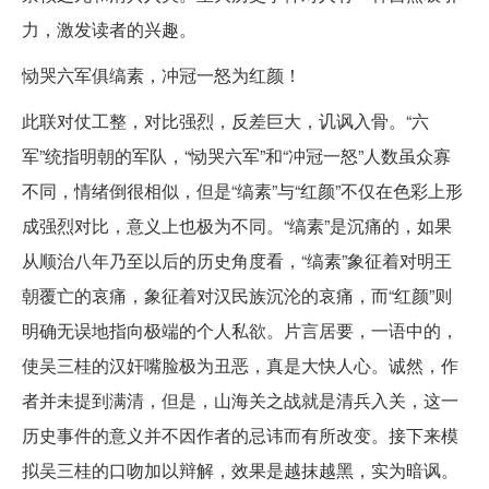
力，激发读者的兴趣。
恸哭六军俱缟素，冲冠一怒为红颜！
此联对仗工整，对比强烈，反差巨大，讥讽入骨。“六
军”统指明朝的军队，“恸哭六军”和“冲冠一怒”人数虽众寡
不同，情绪倒很相似，但是“缟素”与“红颜”不仅在色彩上形
成强烈对比，意义上也极为不同。“缟素”是沉痛的，如果
从顺治八年乃至以后的历史角度看，“缟素”象征着对明王
朝覆亡的哀痛，象征着对汉民族沉沦的哀痛，而“红颜”则
明确无误地指向极端的个人私欲。片言居要，一语中的，
使吴三桂的汉奸嘴脸极为丑恶，真是大快人心。诚然，作
者并未提到满清，但是，山海关之战就是清兵入关，这一
历史事件的意义并不因作者的忌讳而有所改变。接下来模
拟吴三桂的口吻加以辩解，效果是越抹越黑，实为暗讽。