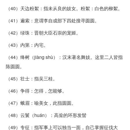
（40）天边粉絮：指未从良的妓女。粉絮：白色的柳絮。
（41）遍索：意谓李自成部下四处搜寻圆圆。
（42）绿珠：晋朝大臣石崇的宠姬。
（43）内第：内宅。
（44）绛树（jiàng shù）：汉末著名舞妓。这里二人皆指
陈圆圆。
（45）壮士：指吴三桂。
（46）争得：怎得，怎能够。
（47）蛾眉：喻美女，此指圆圆。
（48）云鬟（huán）：高耸的环形发髻
（49）专征：指军事上可以独当一面，自己掌握征伐大