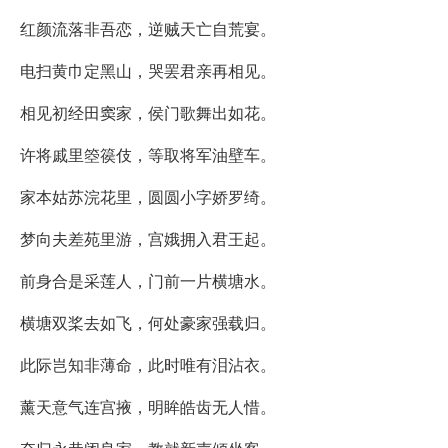
红颜流落非吾恋，逆贼天亡自荒宴。
电扫黄巾定黑山，哭罢君亲再相见。
相见初经田窦家，侯门歌舞出如花。
许将戚里箜篌伎，等取将军油壁车。
家本姑苏浣花里，圆圆小字娇罗绮。
梦向夫差苑里游，宫娥拥入君王起。
前身合是采莲人，门前一片横塘水。
横塘双桨去如飞，何处豪家强载归。
此际岂知非薄命，此时唯有泪沾衣。
薰天意气连宫掖，明眸皓齿无人惜。