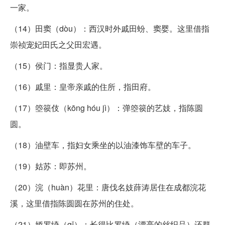
一家。
（14）田窦（dòu）：西汉时外戚田蚡、窦婴。这里借指
崇祯宠妃田氏之父田宏遇。
（15）侯门：指显贵人家。
（16）戚里：皇帝亲戚的住所，指田府。
（17）箜篌伎（kōng hóu jì）：弹箜篌的艺妓，指陈圆
圆。
（18）油壁车，指妇女乘坐的以油漆饰车壁的车子。
（19）姑苏：即苏州。
（20）浣（huàn）花里：唐伐名妓薛涛居住在成都浣花
溪，这里借指陈圆圆在苏州的住处。
（21）娇罗绮（qǐ）：长得比罗绮（漂亮的丝织品）还群