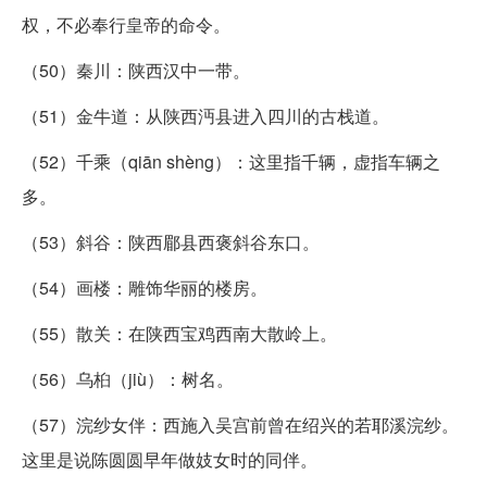
权，不必奉行皇帝的命令。
（50）秦川：陕西汉中一带。
（51）金牛道：从陕西沔县进入四川的古栈道。
（52）千乘（qiān shèng）：这里指千辆，虚指车辆之
多。
（53）斜谷：陕西郿县西褒斜谷东口。
（54）画楼：雕饰华丽的楼房。
（55）散关：在陕西宝鸡西南大散岭上。
（56）乌桕（jiù）：树名。
（57）浣纱女伴：西施入吴宫前曾在绍兴的若耶溪浣纱。
这里是说陈圆圆早年做妓女时的同伴。