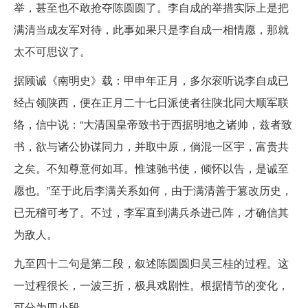
举，甚至也不敢抢夺陈圆圆了。李自成的举措实际上是把
满清当成友军对待，此事如果只是李自成一相情愿，那就
太不可思议了。
据顾诚《南明史》载：甲申年正月，多尔衮听说李自成已
经占领陕西，便在正月二十七日派使者往陕北同大顺军联
络，信中说：“大清国皇帝致书于西据明地之诸帅，兹者致
书，欲与诸公协谋同力，并取中原，倘混一区宇，富贵共
之矣。不知尊意何如耳。惟速驰书使，倾怀以告，是诚至
愿也。”至于此后李满关系如何，由于满清善于篡改历史，
已无稽可考了。不过，李军直到满兵杀进己阵，才确信其
为敌人。
九至四十二句是第二段，叙述陈圆圆归吴三桂的过程。这
一过程很长，一波三折，极具戏剧性。根据情节的变化，
可分为四小段。