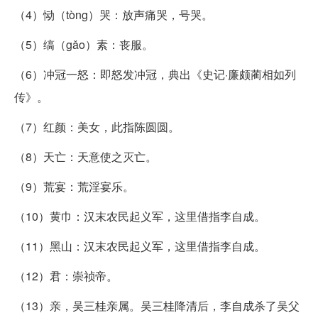
（4）恸（tòng）哭：放声痛哭，号哭。
（5）缟（gǎo）素：丧服。
（6）冲冠一怒：即怒发冲冠，典出《史记·廉颇蔺相如列
传》。
（7）红颜：美女，此指陈圆圆。
（8）天亡：天意使之灭亡。
（9）荒宴：荒淫宴乐。
（10）黄巾：汉末农民起义军，这里借指李自成。
（11）黑山：汉末农民起义军，这里借指李自成。
（12）君：崇祯帝。
（13）亲，吴三桂亲属。吴三桂降清后，李自成杀了吴父