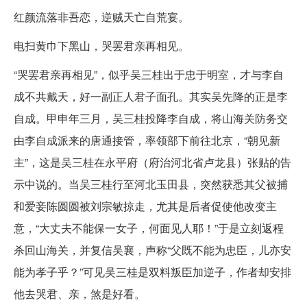
红颜流落非吾恋，逆贼天亡自荒宴。
电扫黄巾下黑山，哭罢君亲再相见。
“哭罢君亲再相见”，似乎吴三桂出于忠于明室，才与李自
成不共戴天，好一副正人君子面孔。其实吴先降的正是李
自成。甲申年三月，吴三桂投降李自成，将山海关防务交
由李自成派来的唐通接管，率领部下前往北京，“朝见新
主”，这是吴三桂在永平府（府治河北省卢龙县）张贴的告
示中说的。当吴三桂行至河北玉田县，突然获悉其父被捕
和爱妾陈圆圆被刘宗敏掠走，尤其是后者促使他改变主
意，“大丈夫不能保一女子，何面见人耶！”于是立刻返程
杀回山海关，并复信吴襄，声称“父既不能为忠臣，儿亦安
能为孝子乎？”可见吴三桂是双料叛臣加逆子，作者却安排
他去哭君、亲，煞是好看。