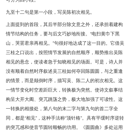
九至十二句是第一小段，写吴陈初次相见。
上面提到的首段，其后半部分除文意之外，还承担着建构
情节结构的任务，要与后文巧妙地衔接。“电扫黄巾下黑
山，哭罢君亲再相见。”句很好地达成了这一目的。它借吴
三桂之口说出，按照情节发展的自然顺序，顺势推出吴陈
相见的悬念，使读者急于知晓相见的场面。可是，诗人并
没有顺着自然时序叙述吴三桂如何夺回陈圆圆，与之重逢
的情景，而是颠倒时序，描写吴、陈二人的初次相见。这
一情节变化时空差距巨大，转换极为突然。使诗文叙事结
构呈大开大阖、突兀跳荡之势，极大地加强了可读性。这
一转换的相接处，第八句的末二字与第九句的首二字全
同，都是“相见”，这种手法称“顶针格”。具有平缓时序逆转
的突兀感和使音节圆转顺畅的功用。《圆圆曲》多处运用