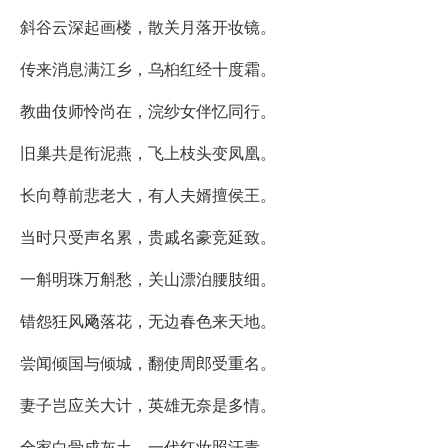
斜谷云深起画楼，散关月落开妆镜。
传来消息满江乡，乌桕红经十度霜。
教曲伎师怜尚在，浣纱女伴忆同行。
旧巢共是衔泥燕，飞上枝头变凤凰。
长向尊前悲老大，有人夫婿擅侯王。
当时只受声名累，贵戚名豪竞延致。
一斛明珠万斛愁，关山漂泊腰肢细。
错怨狂风飏落花，无边春色来天地。
尝闻倾国与倾城，翻使周郎受重名。
妻子岂应关大计，英雄无奈是多情。
全家白骨成灰土，一代红妆照汗青。