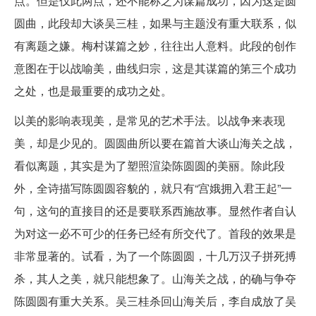
点。但是仅此两点，还不能称之为谋篇成功，因为这是圆
圆曲，此段却大谈吴三桂，如果与主题没有重大联系，似
有离题之嫌。梅村谋篇之妙，往往出人意料。此段的创作
意图在于以战喻美，曲线归宗，这是其谋篇的第三个成功
之处，也是最重要的成功之处。
以美的影响表现美，是常见的艺术手法。以战争来表现
美，却是少见的。圆圆曲所以要在篇首大谈山海关之战，
看似离题，其实是为了塑照渲染陈圆圆的美丽。除此段
外，全诗描写陈圆圆容貌的，就只有“宫娥拥入君王起”一
句，这句的直接目的还是要联系西施故事。显然作者自认
为对这一必不可少的任务已经有所交代了。首段的效果是
非常显著的。试看，为了一个陈圆圆，十几万汉子拼死搏
杀，其人之美，就只能想象了。山海关之战，的确与争夺
陈圆圆有重大关系。吴三桂杀回山海关后，李自成放了吴