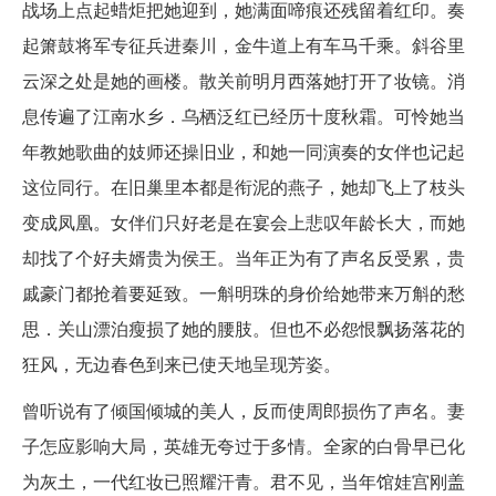
战场上点起蜡炬把她迎到，她满面啼痕还残留着红印。奏
起箫鼓将军专征兵进秦川，金牛道上有车马千乘。斜谷里
云深之处是她的画楼。散关前明月西落她打开了妆镜。消
息传遍了江南水乡．乌栖泛红已经历十度秋霜。可怜她当
年教她歌曲的妓师还操旧业，和她一同演奏的女伴也记起
这位同行。在旧巢里本都是衔泥的燕子，她却飞上了枝头
变成凤凰。女伴们只好老是在宴会上悲叹年龄长大，而她
却找了个好夫婿贵为侯王。当年正为有了声名反受累，贵
戚豪门都抢着要延致。一斛明珠的身价给她带来万斛的愁
思．关山漂泊瘦损了她的腰肢。但也不必怨恨飘扬落花的
狂风，无边春色到来已使天地呈现芳姿。
曾听说有了倾国倾城的美人，反而使周郎损伤了声名。妻
子怎应影响大局，英雄无夸过于多情。全家的白骨早已化
为灰土，一代红妆已照耀汗青。君不见，当年馆娃宫刚盖