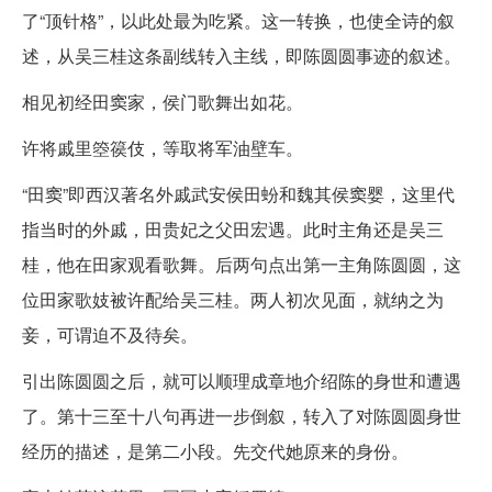
了“顶针格”，以此处最为吃紧。这一转换，也使全诗的叙
述，从吴三桂这条副线转入主线，即陈圆圆事迹的叙述。
相见初经田窦家，侯门歌舞出如花。
许将戚里箜篌伎，等取将军油壁车。
“田窦”即西汉著名外戚武安侯田蚡和魏其侯窦婴，这里代
指当时的外戚，田贵妃之父田宏遇。此时主角还是吴三
桂，他在田家观看歌舞。后两句点出第一主角陈圆圆，这
位田家歌妓被许配给吴三桂。两人初次见面，就纳之为
妾，可谓迫不及待矣。
引出陈圆圆之后，就可以顺理成章地介绍陈的身世和遭遇
了。第十三至十八句再进一步倒叙，转入了对陈圆圆身世
经历的描述，是第二小段。先交代她原来的身份。