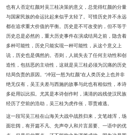
也有人否定红颜对吴三桂决策的意义，总觉得红颜的分量
与国家民族的命运比起来似乎太轻了。可惜历史并不永远
都在追求重大价值的平衡。历史是不可改变的，但不等于
历史总是必然的，重大历史事件在演成结局之前，隐含着
多种可能性，历史只能实现一种可能性，从这个意义上
说，历史也是偶然的。否则，人就失去了任何主动性和创
造性，包括恶的主动性，这就是吴三桂必须为沉痛的历史
结局负责的原因。“冲冠一怒为红颜”在人类历史上也并非
绝无仅有，吴王夫差与西施的故事与此也有相似性，本诗
多处用以比拟。尤其是本诗创作时，满清的凶残使汉民族
经历了空前的浩劫，吴三桂为虎作伥，罪责难逃。
这一段写吴三桂在山海关大战中战胜归来，文笔雄浑，场
面壮阔，有开篇不凡、先声夺人和片言居要、一语中的优