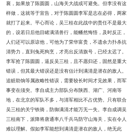
襄，如果放了陈圆圆，山海关大战或可避免。但李没有这
样做，这就等于宣告，对于陈圆圆李军是志在必得，两家
就打了起来。平心而论，吴三桂在此战中的责任不是最大
的，设若日后他目睹满清兽行，能幡然悔悟，及时反正，
人们还可以原谅他，可他为了荣华富贵，不遗余力扑杀抗
清势力，直到兔死狗烹，才亮出反清旗号，已经太迟了。
李军抢了陈圆圆，逼反吴三桂，且不愿归还，固然是重大
错误，但其最大错误还是没有估计到满清是潜在的敌人。
追赃助饷等属政略性错误，需要较长时间才见效果，而军
事变在须臾。李自成主力部队分布陕西、湖广、河南等
地，在北京的军队不多，与清军相比不占优势。只有联合
吴三桂的关宁铁骑，防御满清才能万无一失。李自成调吴
三桂南下，派降将唐通率八千兵马防守山海关，实在令人
难以理解。假如李军能想到满清是潜在的敌人，绝无此