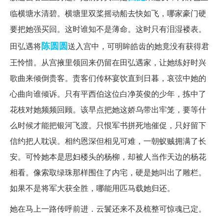
临横塘水清碧。横塘里双桨摇动船去快如飞，哪家豪门硬
要把她强买回。这时谁知不是薄命。这时只有泪湿褛表。
陈圆圆
田弘遇将
送入宫中，可明眸皓齿的她竟没有获得君
王怜惜。从宫掖里领回来仍留在田弘遇家，让她练好时兴
歌曲来倾倒贵客。责客们传杯宴饮直到日暮，哀弦中她的
心曲向谁倾诉。只有平西伯这位白净英俊的少年，拣中了
花枝对她频频回顾。该早点把她这娇乌带出牢笼，要等什
么时候才能把银河飞渡。只恨军书拼死地催促，只好留下
信约把人耽误。相约恩深但相见可难，一朝蚁贼拥满了长
安。可怜她本是思妇楼头的杨柳，却被人当作天边的杨花
相看。像索取绿珠那样围住了内宅，硬是她叫出了雕栏。
如果不是将军大获全胜，哪能用匹马载她归还。
她在马上一路传呼前进．云鬟还来不及梳整可惊魂已定。