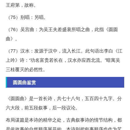
王府第，故称。
（75）别唱：另唱。
（76）吴宫曲：为吴王夫差盛衰所唱之曲，此指《圆圆
曲》。
（77）汉水：发源于汉中，流入长江。此句语出李白《江
上吟》诗：“功名富贵若长在，汉水亦应西北流。”暗寓吴
三桂覆灭的必然性。
圆圆曲鉴赏
《圆圆曲》是一首长诗，共七十八句，五百四十九字。分
六大段，前五段叙事，后一段议论。
布局谋篇是本诗的精华之处，古典叙事诗的情节结构，都
是依故事的自然顺序展开的。本诗则把叙事顺序也作为艺