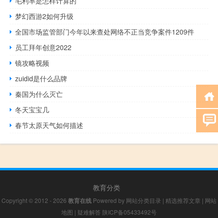
毛利率是怎样计算的
梦幻西游2如何升级
全国市场监管部门今年以来查处网络不正当竞争案件1209件
员工拜年创意2022
镜攻略视频
zuidid是什么品牌
秦国为什么灭亡
冬天宝宝几
春节太原天气如何描述
教育分类
Copyright © 2012 - 2026
教育在线
Powered by
网站分类目录
|
精选推荐文章
|
网站
地图
|
疑难解答
陕ICP备05433492号