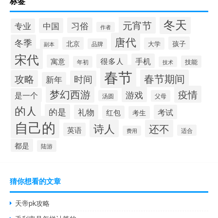
标签
冬天
元宵节
习俗
中国
专业
作者
唐代
冬季
孩子
北京
大学
品牌
副本
宋代
手机
很多人
寓意
技能
年初
技术
春节
春节期间
攻略
时间
新年
梦幻西游
疫情
游戏
是一个
汤圆
父母
的人
的是
礼物
考试
红包
考生
自己的
诗人
还不
英语
适合
费用
都是
陆游
猜你想看的文章
天帝pk攻略