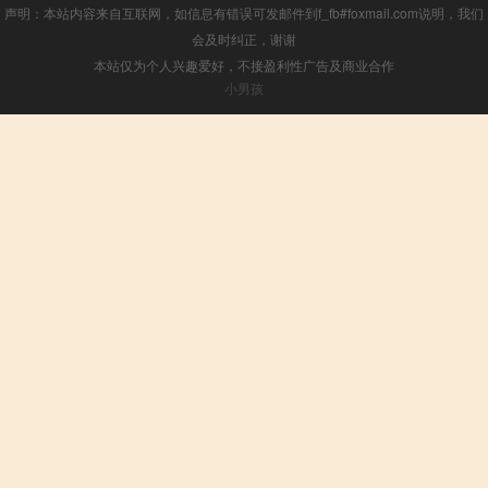
声明：本站内容来自互联网，如信息有错误可发邮件到f_fb#foxmail.com说明，我们
会及时纠正，谢谢
本站仅为个人兴趣爱好，不接盈利性广告及商业合作
小男孩