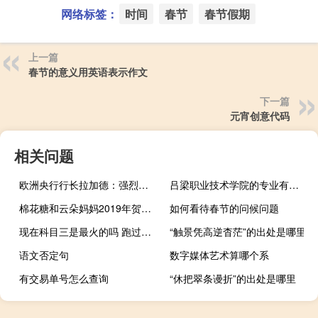
网络标签：
时间
春节
春节假期
上一篇
春节的意义用英语表示作文
下一篇
元宵创意代码
相关问题
欧洲央行行长拉加德：强烈支持欧盟委员会在新财政框架中的目标
吕梁职业技术学院的专业有哪些
棉花糖和云朵妈妈2019年贺岁片（棉花糖和云朵妈妈2）
如何看待春节的问候问题
现在科目三是最火的吗 跑过全国最火的科目三
“触景凭高逆杳茫”的出处是哪里
语文否定句
数字媒体艺术算哪个系
有交易单号怎么查询
“休把翠条谩折”的出处是哪里