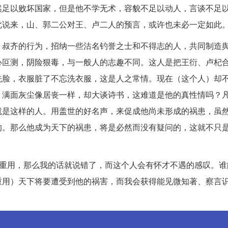
然足以败坏国家，但是他不学无术，容貌不足以动人，言谈不足
此说来，山、郭二公对王、卢二人的预言，或许也未必一定如此
、叔齐的行为，招纳一些沽名钓誉之士和不得志的人，共同制造
心叵测，阴险狠毒，与一般人的志趣不同。这人是把王衍、卢杞
洗脸，衣服脏了不忘洗衣服，这是人之常情。现在（这个人）却
，满面灰尘像居丧一样，却大谈诗书，这难道是他的真性情吗？
就是这样的人。用盖世的好名声，来促成他尚未形成的祸患，虽
的。那么他成为天下的祸患，将是必然而没有疑问的，这就不只
被重用，那么我的话就说错了，而这个人会有怀才不遇的感叹。谁
重用）天下将要遭受到他的祸害，而我会获得能见微知著、察言