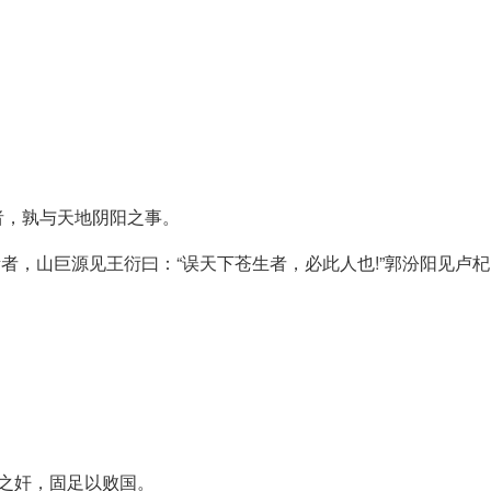
者，孰与天地阴阳之事。
者，山巨源见王衍曰：“误天下苍生者，必此人也!”郭汾阳见卢杞
。
之奸，固足以败国。