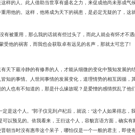
是这样的人。此人借助当世享有盛名之力，来促成他尚未形成气
并重用他的。这样，他将成为天下的祸患，是必定无疑的了，这
人没有被重用，那么我的话就有些过头了，而此人就会有怀才不遇
蒙受他的祸害，而我也会获取卓有远见的名声，那就太可悲了!
只有天下最冷静的有修养的人，才能从细微的变化中预知发展的
人皆知的事情。人世间事情的发展变化，道理情势的相互因循，
能的人也有不知道的，那是什么缘故呢？是爱憎的感情扰乱了他
一定是这个人。”郭子仪见到卢杞后，就说：“这个人如果得志，
是可以预见的。依我看来，王衍这个人，容貌言语方面，确实有
使晋朝当时没有惠帝这个呆子，哪怕仅是一个一般的君主，即使