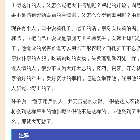
王衍这样的人，又怎么能把天下搞乱呢？卢杞的奸险，固
果不是遇到鄙陋昏庸的唐德宗，又怎么会得到重用呢？由
现在有个人，口中说着孔子、老子的话，亲身实践着伯夷
标榜，（把自己）说成是颜渊再世孟轲复生，实际上却居
了，他造成的祸害难道可以用语言形容吗？面孔脏了不忘
穿奴仆穿的衣服，吃猪狗吃的食物，头发蓬乱像囚徒一样
近人情的人，很少不成为大奸大恶的，竖刁、易牙、开方
家治好的君主，爱好贤才的宰相，还是会举荐他，任用他
人所能比得上的了。
孙子说：“善于用兵的人，并无显赫的功勋。”假使这人不
将会到这样严重的地步呢？假使不是这样的，（他受到了
名，那就太可悲了。
注释