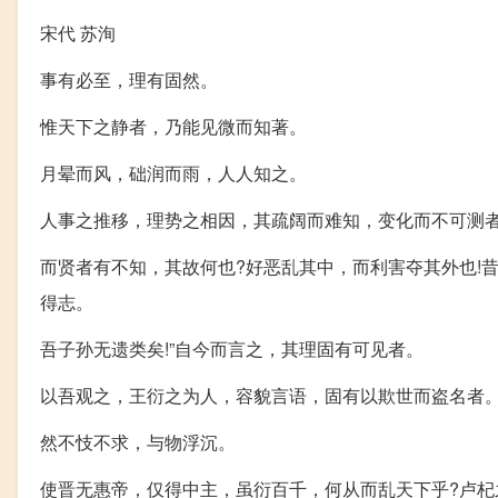
宋代 苏洵
事有必至，理有固然。
惟天下之静者，乃能见微而知著。
月晕而风，础润而雨，人人知之。
人事之推移，理势之相因，其疏阔而难知，变化而不可测
而贤者有不知，其故何也?好恶乱其中，而利害夺其外也!昔
得志。
吾子孙无遗类矣!”自今而言之，其理固有可见者。
以吾观之，王衍之为人，容貌言语，固有以欺世而盗名者
然不忮不求，与物浮沉。
使晋无惠帝，仅得中主，虽衍百千，何从而乱天下乎?卢杞