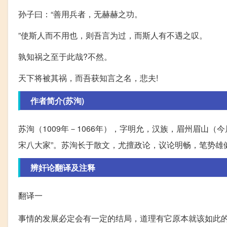
孙子曰：“善用兵者，无赫赫之功。
”使斯人而不用也，则吾言为过，而斯人有不遇之叹。
孰知祸之至于此哉?不然。
天下将被其祸，而吾获知言之名，悲夫!
作者简介(苏洵)
苏洵（1009年－1066年），字明允，汉族，眉州眉山（
宋八大家”。苏洵长于散文，尤擅政论，议论明畅，笔势雄
辨奸论翻译及注释
翻译一
事情的发展必定会有一定的结局，道理有它原本就该如此