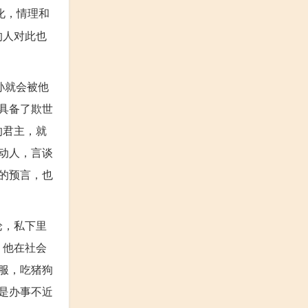
化，情理和
的人对此也
孙就会被他
具备了欺世
的君主，就
动人，言谈
的预言，也
论，私下里
。他在社会
服，吃猪狗
是办事不近