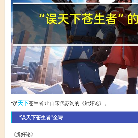
天下
“误
苍生者”出自宋代苏洵的《辨奸论》。
“误天下苍生者”全诗
《辨奸论》