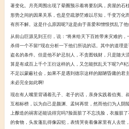
著变化。月亮周围出现了晕圈预示着将要刮风，房屋的石
形势之间的因果关系，也是空疏渺茫难以尽知，千变万化
有所不解。这是什么原因呢?这是由于喜爱和憎恨扰乱了他
从前山巨源见到王衍，说：“将来给天下百姓带来灾难的，
杀得一个不留!”现在分析一下他们所说的话。其中的道理
盗名的条件。但是他不妒忌别人，不贪图钱财，只是随大
算是有成百上千个王衍这样的人，又怎能扰乱天下呢?卢
不足以蒙蔽社会，如果不是遇到德宗这样的鄙陋昏庸的君
未必完全如此啊!
现在有人嘴里背诵着孔子、老子的话，亲身实践着伯夷、
互相标榜，以为自己是颜渊、孟轲再世，然而他们为人阴
上酿造的祸害还能说得完吗?脸面脏了不忘洗脸，衣服脏
的食物，头发蓬乱得像囚犯，表情哭丧着像家里有人去世