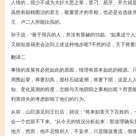
人情的，很少不成为大奸大恶之辈，竖刁、易牙、开方就
虽然有励精图治的君主，敬重贤才的宰相，也还是会选拔
王、卢二人所能比拟的。
孙子说：“善于用兵的人，并没有显赫的功勋。”如果这个
又能知道祸患会达到上述这种地步呢?不然的话，天下将要
翻译二
事情的发展有必然如此的原因，情理有原本如此的根源。
周围起晕，将要刮风，屋柱石础返潮，将要下雨，这是人
知、变化莫测的程度，怎能与天地阴阳之事相比呢？而贤
利害得失的考虑影响了他们的行为。
从前，山巨源见到王衍后，就说：“将来贻害天下百姓的，
会一个也留不下来。”从今天的情况分析起来，那道理确实
地方，然而，他不忌恨别人，不妄求，只是随波逐流，假