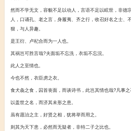
然而不学无文，容貌不足以动人，言语不足以眩世，非德宗
人，口诵孔、老之言，身履夷、齐之行，收召好名之士、
狠，与人异趣。
是王衍、卢杞合而为一人也。
其祸岂可胜言哉?夫面垢不忘洗，衣垢不忘浣。
此人之至情也。
今也不然，衣臣虏之衣。
食犬彘之食，囚首丧面，而谈诗书，此岂其情也哉?凡事
以盖世之名，而济其未形之患。
虽有愿治之主，好贤之相，犹将举而用之。
则其为天下患，必然而无疑者，非特二子之比也。