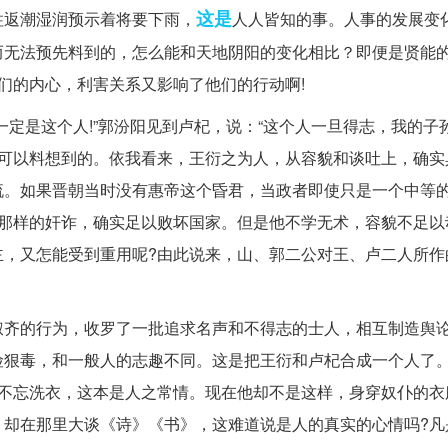
这是
柱返潮湿润预示着将要下雨，
人人皆知的事。人事的发展变
而无法预先料到的，怎么能和天地阴阳的变化相比？即便是贤能
们的内心，利害关系又影响了他们的行动啊!
一定是这个人!”郭汾阳见到卢杞，说：“这个人一旦得志，我的子
是可以料想到的。依我看来，王衍之为人，从容貌和谈吐上，确实
流。如果晋朝当时没有惠帝这个昏君，当政者即使只是一个中等
杞那样的奸诈，确实足以败坏国家。但是他不学无术，容貌不足以
主，又怎能受到重用呢?由此说来，山、郭二公对王、卢二人所作
叔齐的行为，收罗了一批追求名声和不得志的士人，相互制造舆
险狠毒，和一般人的志趣不同。这是把王衍和卢杞合成一个人了
了不忘洗衣，这本是人之常情。现在他却不是这样，身穿奴仆的衣
，却在那里大谈《诗》《书》，这难道说是人的真实的心情吗?凡