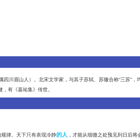
今属四川眉山人）。北宋文学家，与其子苏轼、苏辙合称“三苏”，
健，有《嘉祐集》传世。
的人
的规律。天下只有表现冷静
，才能从细微之处预见到日后将