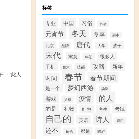
标签
习俗
中国
专业
作者
冬天
元宵节
冬季
副本
唐代
孩子
北京
大学
品牌
宋代
很多人
寓意
年初
攻略
手机
新年
技能
技术
春节
曰：“此人
春节期间
时间
梦幻西游
是一个
汤圆
的人
疫情
游戏
父母
的是
礼物
考试
红包
考生
自己的
诗人
英语
费用
还不
都是
适合
陆游