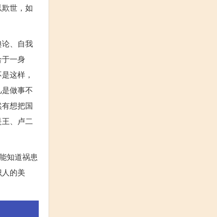
以欺世，如
。
舆论、自我
合于一身
不是这样，
凡是做事不
然有想把国
是王、卢二
能知道祸患
识人的美