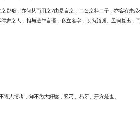
之鄙暗，亦何从而用之?由是言之，二公之料二子，亦容有未必
不得志之人，相与造作言语，私立名字，以为颜渊、孟轲复出，
之不近人情者，鲜不为大奸慝，竖刁、易牙、开方是也。