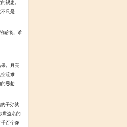
候的祸患。
就不只是
的感慨。谁
结果。月亮
其空疏难
们的思想，
我的子孙就
欺世盗名的
有千百个像