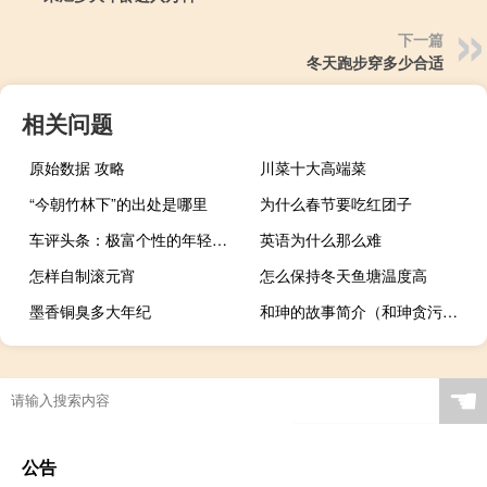
下一篇
冬天跑步穿多少合适
相关问题
原始数据 攻略
川菜十大高端菜
“今朝竹林下”的出处是哪里
为什么春节要吃红团子
车评头条：极富个性的年轻化座驾 试驾江淮嘉悦X4
英语为什么那么难
怎样自制滚元宵
怎么保持冬天鱼塘温度高
墨香铜臭多大年纪
和珅的故事简介（和珅贪污的故事）
☚
公告