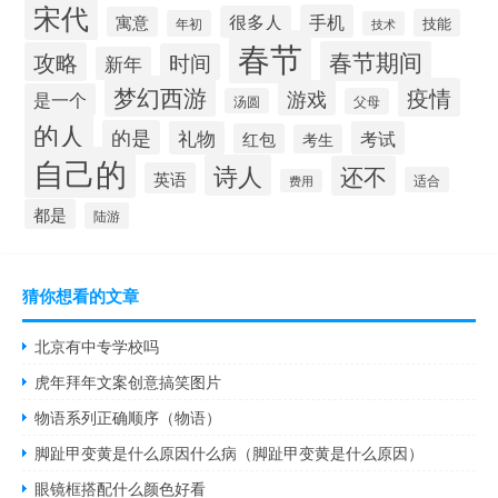
宋代
手机
很多人
寓意
技能
年初
技术
春节
春节期间
攻略
时间
新年
梦幻西游
疫情
游戏
是一个
汤圆
父母
的人
的是
礼物
考试
红包
考生
自己的
诗人
还不
英语
适合
费用
都是
陆游
猜你想看的文章
北京有中专学校吗
虎年拜年文案创意搞笑图片
物语系列正确顺序（物语）
脚趾甲变黄是什么原因什么病（脚趾甲变黄是什么原因）
眼镜框搭配什么颜色好看