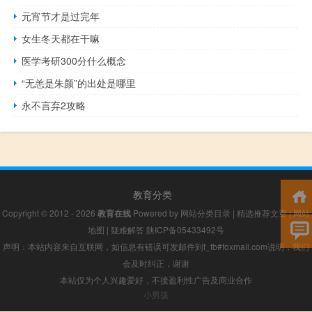
元宵节才是过完年
女生冬天都在干嘛
医学考研300分什么概念
“无恙是朱颜”的出处是哪里
永不言弃2攻略
教育分类
Copyright © 2012 - 2026
教育在线
Powered by
网站分类目录
|
精选推荐文章
|
网站
地图
|
疑难解答
陕ICP备05433492号
声明：本站内容来自互联网，如信息有错误可发邮件到f_fb#foxmail.com说明，我们
会及时纠正，谢谢
本站仅为个人兴趣爱好，不接盈利性广告及商业合作
小男孩