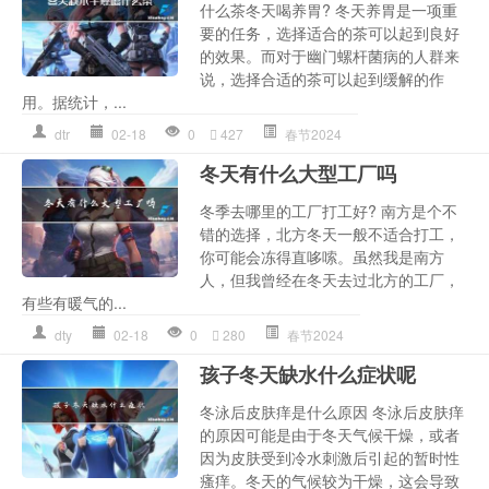
什么茶冬天喝养胃? 冬天养胃是一项重
要的任务，选择适合的茶可以起到良好
的效果。而对于幽门螺杆菌病的人群来
说，选择合适的茶可以起到缓解的作
用。据统计，...
dtr
02-18
0
427
春节2024
冬天有什么大型工厂吗
冬季去哪里的工厂打工好? 南方是个不
错的选择，北方冬天一般不适合打工，
你可能会冻得直哆嗦。虽然我是南方
人，但我曾经在冬天去过北方的工厂，
有些有暖气的...
dty
02-18
0
280
春节2024
孩子冬天缺水什么症状呢
冬泳后皮肤痒是什么原因 冬泳后皮肤痒
的原因可能是由于冬天气候干燥，或者
因为皮肤受到冷水刺激后引起的暂时性
瘙痒。冬天的气候较为干燥，这会导致