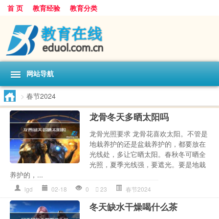
首 页
教育经验
教育分类
网站导航
>
春节2024
龙骨冬天多晒太阳吗
龙骨光照要求 龙骨花喜欢太阳。不管是
地栽养护的还是盆栽养护的，都要放在
光线处，多让它晒太阳。春秋冬可晒全
光照，夏季光线强，要遮光。要是地栽
养护的，...
lgd
02-18
0
23
春节2024
冬天缺水干燥喝什么茶