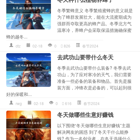
冬季繁蜂意义 冬季繁殖蜜蜂的意义就是
为了蜂群发展壮大，能在大流蜜期成为
强群而夺取更高的蜂产品。冬季北方气
温寒冷，养蜂户会采取保温措施确保蜜
蜂的越冬...
dtz
02-18
0
826
春节2024
去武功山要带什么冬天
冬季去武功山要带什么装备? 冬季去武
功山，为了应对寒冷的天气，我们需要
准备一些必备的装备和物品。首先是服
装方面，冲锋衣是必备的，可以起到很
好的保暖和...
rwg
02-18
0
616
春节2024
冬天做哪些生意好赚钱
以下围绕“冬天做哪些生意好赚钱”主题
解决网友的困惑 到了冬天干什么能挣
钱? 作为一名创业者，在冬天选择什么