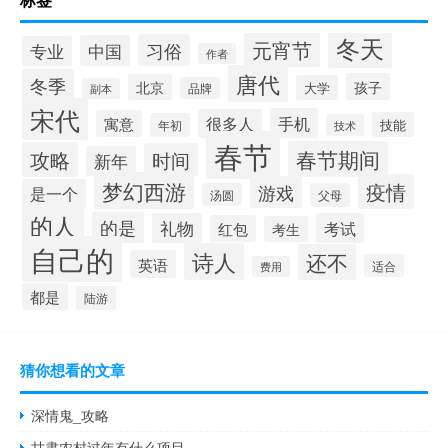
冬天
元宵节
习俗
中国
专业
作者
唐代
冬季
孩子
北京
大学
品牌
副本
宋代
手机
很多人
寓意
技能
年初
技术
春节
春节期间
攻略
时间
新年
梦幻西游
疫情
游戏
是一个
汤圆
父母
的人
的是
礼物
考试
红包
考生
自己的
诗人
还不
英语
适合
费用
都是
陆游
猜你想看的文章
深情鬼_攻略
甘肃农村过年有什么项目