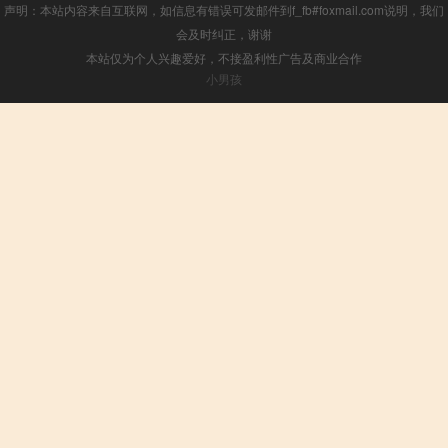
声明：本站内容来自互联网，如信息有错误可发邮件到f_fb#foxmail.com说明，我们
会及时纠正，谢谢
本站仅为个人兴趣爱好，不接盈利性广告及商业合作
小男孩