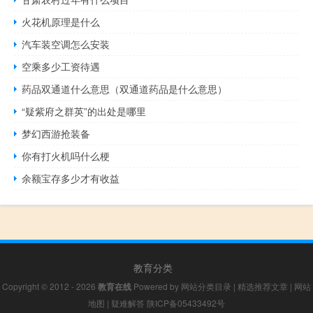
火花机原理是什么
汽车装空调怎么安装
空乘多少工资待遇
药品双通道什么意思（双通道药品是什么意思）
“疑紫府之群英”的出处是哪里
梦幻西游抢装备
你有打火机吗什么梗
余额宝存多少才有收益
教育分类
Copyright © 2012 - 2026
教育在线
Powered by
网站分类目录
|
精选推荐文章
|
网站
地图
|
疑难解答
陕ICP备05433492号