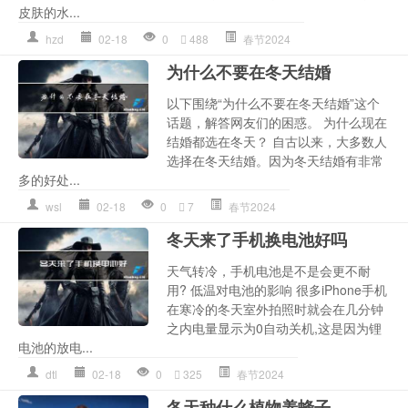
皮肤的水...
hzd
02-18
0
488
春节2024
为什么不要在冬天结婚
以下围绕“为什么不要在冬天结婚”这个
话题，解答网友们的困惑。 为什么现在
结婚都选在冬天？ 自古以来，大多数人
选择在冬天结婚。因为冬天结婚有非常
多的好处...
wsl
02-18
0
7
春节2024
冬天来了手机换电池好吗
天气转冷，手机电池是不是会更不耐
用? 低温对电池的影响 很多iPhone手机
在寒冷的冬天室外拍照时就会在几分钟
之内电量显示为0自动关机,这是因为锂
电池的放电...
dtl
02-18
0
325
春节2024
冬天种什么植物养蜂子