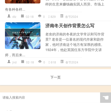
样的生意来赚钱确实因人而异。市场上
有各种各样...
dtz
02-18
0
829
春节2024
济南冬天创作背景怎么写
老舍的济南的冬夜的文学常识和写作背
景? 老舍是一位著名的现代作家和剧作
家，他对济南这个地方有深厚的感情。
1924年，他赴英国任东方学院中文讲
师，而后来...
jnd
02-18
0
618
春节2024
下一页
☚