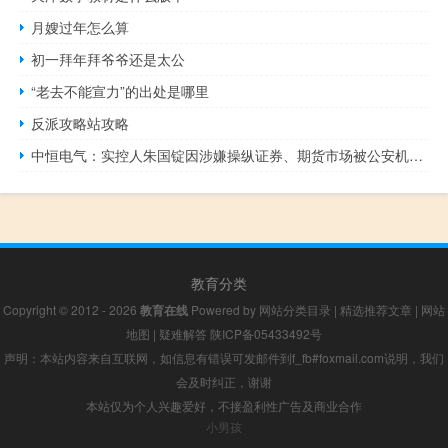
月嫂过年怎么算
初一拜年拜爷爷还是太公
“老去不能宣力”的出处是哪里
反派攻略站攻略
中恒电气：实控人朱国锭因涉嫌操纵证券、期货市场被公安机关采取监视居住措施
教育分类
Copyright © 2012 - 2026
教育在线
Powered by
网站分类目录
|
精选推荐文章
|
网站
地图
|
疑难解答
陕ICP备05433492号
声明：本站内容来自互联网，如信息有错误可发邮件到f_fb#foxmail.com说明，我们
会及时纠正，谢谢
本站仅为个人兴趣爱好，不接盈利性广告及商业合作
小男孩