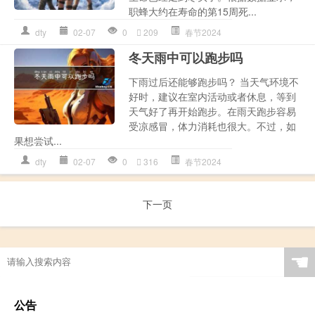
职蜂大约在寿命的第15周死...
dty
02-07
0
209
春节2024
冬天雨中可以跑步吗
下雨过后还能够跑步吗？ 当天气环境不
好时，建议在室内活动或者休息，等到
天气好了再开始跑步。在雨天跑步容易
受凉感冒，体力消耗也很大。不过，如
果想尝试...
dty
02-07
0
316
春节2024
下一页
☚
公告