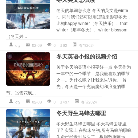
冬天的单词怎么念 冬天的英文是winte
r。同时我们还可以用短语来形容冬天，
比如happy winter（冬天快乐）、that
winter（那年冬天）、winter blossom
（冬天兴...
dty
02-09
0
62
春节2024
冬天英语小报的视频介绍
关于冬天的英语小报要好一点 冬天作为
一年中的一个季节，是我最喜欢的季节
之一。为什么呢？让我来告诉你。 首
先，冬天是一个充满魔幻和浪漫的季
节。当雪花飘...
dty
02-08
0
437
春节2024
冬天野生马蜂去哪里
冬天野生马蜂去哪里 冬天马蜂去哪里
了? 实际上,在秋末冬初,所有马蜂的职蜂
生命已经走到尽头了。根据数据显示，