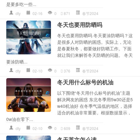
是要多吃一些...
dty
02-16
0
871
春节2024
冬天也要用防晒吗
冬天也要用防晒吗 冬天要涂防晒吗？这
是很多人对防晒的困惑。实际上，无论
是春夏秋冬，都要做好防晒工作。下面
就让我们来解答冬天防晒的问题。 冬天
要涂防晒...
dty
02-10
0
376
春节2024
冬天用什么标号的机油
以下围绕“冬天用什么标号的机油”主题
解决网友的困惑 东北冬季用5w30还是5
w40机油好 在冬季气温低的地区，选择
适合的机油非常重要。根据数据显示，
0w油在零下...
dty
02-10
0
609
春节2024
冬天英文怎么读