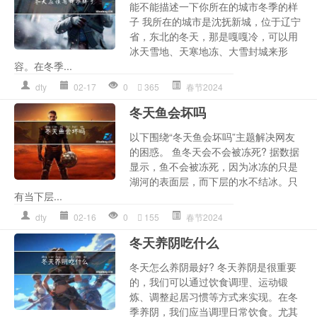
能不能描述一下你所在的城市冬季的样
子 我所在的城市是沈抚新城，位于辽宁
省，东北的冬天，那是嘎嘎冷，可以用
冰天雪地、天寒地冻、大雪封城来形
容。在冬季...
dty
02-17
0
365
春节2024
冬天鱼会坏吗
以下围绕“冬天鱼会坏吗”主题解决网友
的困惑。 鱼冬天会不会被冻死? 据数据
显示，鱼不会被冻死，因为冰冻的只是
湖河的表面层，而下层的水不结冰。只
有当下层...
dty
02-16
0
155
春节2024
冬天养阴吃什么
冬天怎么养阴最好? 冬天养阴是很重要
的，我们可以通过饮食调理、运动锻
炼、调整起居习惯等方式来实现。在冬
季养阴，我们应当调理日常饮食。尤其