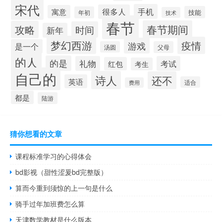
宋代
手机
很多人
寓意
技能
年初
技术
春节
春节期间
攻略
时间
新年
梦幻西游
疫情
游戏
是一个
汤圆
父母
的人
的是
礼物
考试
红包
考生
自己的
诗人
还不
英语
适合
费用
都是
陆游
猜你想看的文章
课程标准学习的心得体会
bd影视（甜性涩爰bd完整版）
算而今重到须惊的上一句是什么
骑手过年加班费怎么算
天津数学教材是什么版本