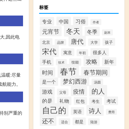
标签
习俗
中国
专业
作者
冬天
元宵节
冬季
副本
大,因此电
唐代
孩子
北京
大学
品牌
宋代
很多人
寓意
年初
攻略
手机
新年
技能
技术
春节
春节期间
时间
温暖:尽量
梦幻西游
是一个
汤圆
续航能力。
的人
疫情
游戏
父母
的是
礼物
考试
红包
考生
自己的
诗人
英语
,特别严重的
费用
还不
都是
适合
陆游