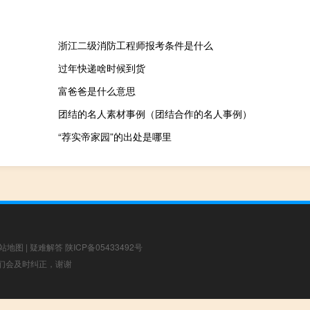
浙江二级消防工程师报考条件是什么
过年快递啥时候到货
富爸爸是什么意思
团结的名人素材事例（团结合作的名人事例）
“荐实帝家园”的出处是哪里
站地图
|
疑难解答
陕ICP备05433492号
，我们会及时纠正，谢谢