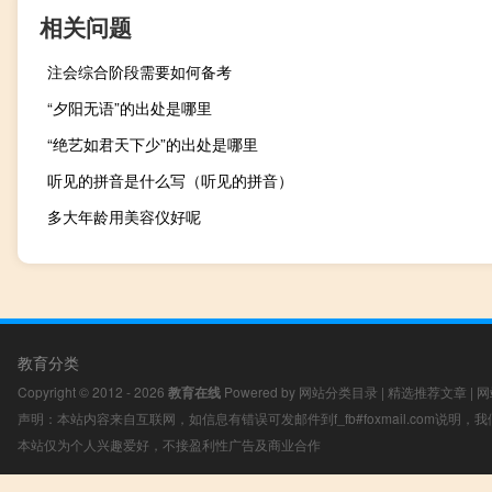
相关问题
注会综合阶段需要如何备考
“夕阳无语”的出处是哪里
“绝艺如君天下少”的出处是哪里
听见的拼音是什么写（听见的拼音）
多大年龄用美容仪好呢
教育分类
Copyright © 2012 - 2026
教育在线
Powered by
网站分类目录
|
精选推荐文章
|
网
声明：本站内容来自互联网，如信息有错误可发邮件到f_fb#foxmail.com说明
本站仅为个人兴趣爱好，不接盈利性广告及商业合作