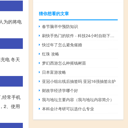
猜你想看的文章
人为的将电
春节脑卒中预防知识
刷快手热门的软件 - 科技24小时自助下单平台
快过年了怎么避免催婚
红珠 攻略
充电 冬天
梦幻西游怎么种摇钱树苗
日本富游攻略
亚冠小组出线后抽签吗 亚冠16强抽签出炉
财政学经济学哪个好
,经常手机
我与地坛主要内容（我与地坛内容简介）
，2、使用
本科会计考研可以选什么专业