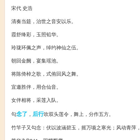
宋代 史浩
清奏当筵，治世之音安以乐。
霞舒绛彩，玉照铅华。
玲珑环佩之声，绰约神仙之伍。
朝回金阙，宴集瑶池。
将陈倚棹之歌，式侑回风之舞。
宜邀胜伴，用合仙音。
女伴相将，采莲入队。
念了
后行
勾
，
吹双头莲令，舞上，分作五方。
竹竿子又勾念：伏以波涵碧玉，摇万顷之寒光；风动青萍