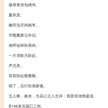
微孕青房包绣绮。
薰风里。
幽芳洗尽闲桃李。
羽氅飘萧尘外侣。
相呼短棹轻偎倚。
一片清歌天际起。
声尤美。
双双惊起鸳鸯睡。
唱了，后行吹渔家傲。
五人舞，换坐，当花心立人念诗：我昔瑶池饱宴游。
B146来乐国已三秋。