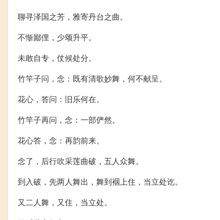
聊寻泽国之芳，雅寄丹台之曲。
不惭鄙俚，少颂升平。
未敢自专，仗候处分。
竹竿子问，念：既有清歌妙舞，何不献呈。
花心，答问：旧乐何在。
竹竿子再问，念：一部俨然。
花心答，念：再韵前来。
念了，后行吹采莲曲破，五人众舞。
到入破，先两人舞出，舞到裀上住，当立处讫。
又二人舞，又住，当立处。