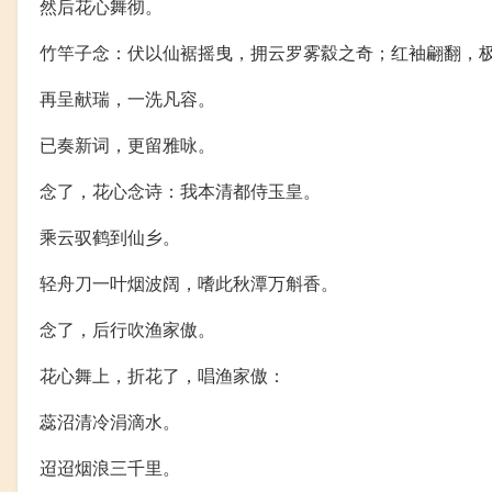
然后花心舞彻。
竹竿子念：伏以仙裾摇曳，拥云罗雾縠之奇；红袖翩翻，
再呈献瑞，一洗凡容。
已奏新词，更留雅咏。
念了，花心念诗：我本清都侍玉皇。
乘云驭鹤到仙乡。
轻舟刀一叶烟波阔，嗜此秋潭万斛香。
念了，后行吹渔家傲。
花心舞上，折花了，唱渔家傲：
蕊沼清冷涓滴水。
迢迢烟浪三千里。