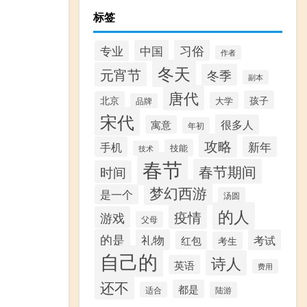
标签
习俗
中国
专业
作者
冬天
元宵节
冬季
副本
唐代
孩子
北京
大学
品牌
宋代
很多人
寓意
年初
攻略
手机
新年
技能
技术
春节
春节期间
时间
梦幻西游
是一个
汤圆
的人
疫情
游戏
父母
的是
礼物
考试
红包
考生
自己的
诗人
英语
费用
还不
都是
适合
陆游