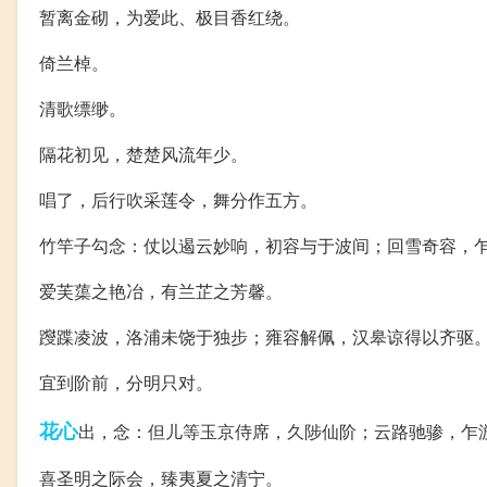
暂离金砌，为爱此、极目香红绕。
倚兰棹。
清歌缥缈。
隔花初见，楚楚风流年少。
唱了，后行吹采莲令，舞分作五方。
竹竿子勾念：仗以遏云妙响，初容与于波间；回雪奇容，
爱芙蕖之艳冶，有兰芷之芳馨。
躞蹀凌波，洛浦未饶于独步；雍容解佩，汉皋谅得以齐驱
宜到阶前，分明只对。
花心
出，念：但儿等玉京侍席，久陟仙阶；云路驰骖，乍
喜圣明之际会，臻夷夏之清宁。