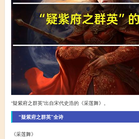
“疑紫府之群英”出自宋代史浩的《采莲舞》。
“疑紫府之群英”全诗
《采莲舞》