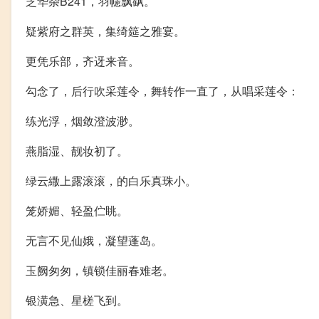
芝华杂B241，羽幰飘飖。
疑紫府之群英，集绮筵之雅宴。
更凭乐部，齐迓来音。
勾念了，后行吹采莲令，舞转作一直了，从唱采莲令：
练光浮，烟敛澄波渺。
燕脂湿、靓妆初了。
绿云繖上露滚滚，的白乐真珠小。
笼娇媚、轻盈伫眺。
无言不见仙娥，凝望蓬岛。
玉阙匆匆，镇锁佳丽春难老。
银潢急、星槎飞到。