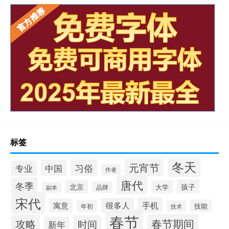
标签
冬天
元宵节
习俗
中国
专业
作者
唐代
冬季
孩子
北京
大学
品牌
副本
宋代
手机
很多人
寓意
技能
年初
技术
春节
春节期间
攻略
时间
新年