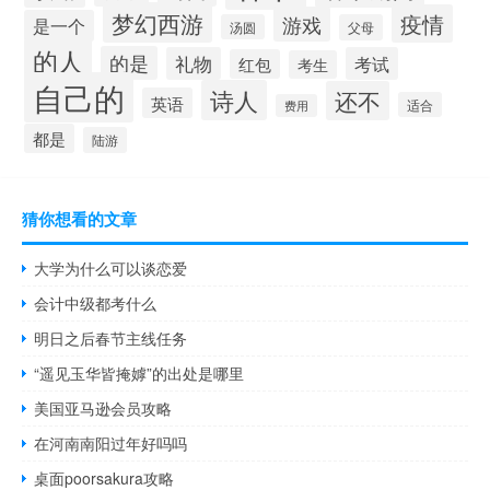
梦幻西游
疫情
游戏
是一个
汤圆
父母
的人
的是
礼物
考试
红包
考生
自己的
诗人
还不
英语
适合
费用
都是
陆游
猜你想看的文章
大学为什么可以谈恋爱
会计中级都考什么
明日之后春节主线任务
“遥见玉华皆掩嫭”的出处是哪里
美国亚马逊会员攻略
在河南南阳过年好吗吗
桌面poorsakura攻略