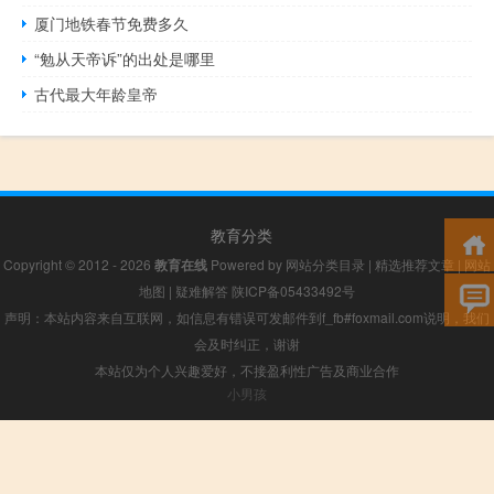
厦门地铁春节免费多久
“勉从天帝诉”的出处是哪里
古代最大年龄皇帝
教育分类
Copyright © 2012 - 2026
教育在线
Powered by
网站分类目录
|
精选推荐文章
|
网站
地图
|
疑难解答
陕ICP备05433492号
声明：本站内容来自互联网，如信息有错误可发邮件到f_fb#foxmail.com说明，我们
会及时纠正，谢谢
本站仅为个人兴趣爱好，不接盈利性广告及商业合作
小男孩