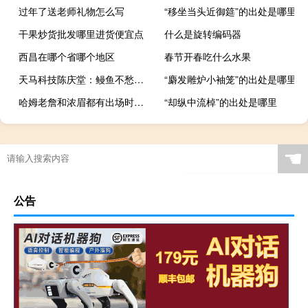
过年了送老师礼物怎么写
“移坐当头近御筵”的出处是哪里
干果炒货批发哪里进货便宜点
什么是旋转编码器
西昌在哪个省哪个地区
春节开春吃什么水果
天马科技陈庆堂：鳗鱼不愁卖不受周期性的影响
“麝发雕炉小袖笼”的出处是哪里
哈姆老詹和浓眉都有出场时间限制 祖巴茨我要去参加鲍威尔的训练营学习如何造犯规
“却纵中流棹”的出处是哪里
☚
公告