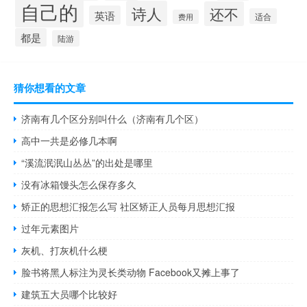
自己的
诗人
还不
英语
适合
费用
都是
陆游
猜你想看的文章
济南有几个区分别叫什么（济南有几个区）
高中一共是必修几本啊
“溪流泯泯山丛丛”的出处是哪里
没有冰箱馒头怎么保存多久
矫正的思想汇报怎么写 社区矫正人员每月思想汇报
过年元素图片
灰机、打灰机什么梗
脸书将黑人标注为灵长类动物 Facebook又摊上事了
建筑五大员哪个比较好