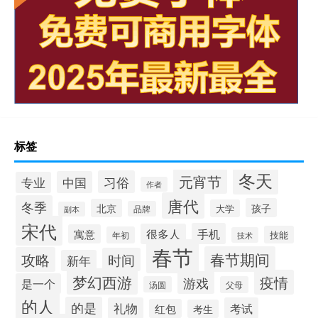
标签
冬天
元宵节
习俗
中国
专业
作者
唐代
冬季
孩子
北京
大学
品牌
副本
宋代
手机
很多人
寓意
技能
年初
技术
春节
春节期间
攻略
时间
新年
梦幻西游
疫情
游戏
是一个
汤圆
父母
的人
的是
礼物
考试
红包
考生