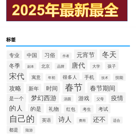
标签
冬天
元宵节
习俗
中国
专业
作者
唐代
冬季
孩子
北京
大学
品牌
副本
宋代
手机
很多人
寓意
技能
年初
技术
春节
春节期间
攻略
时间
新年
梦幻西游
疫情
游戏
是一个
汤圆
父母
的人
的是
礼物
考试
红包
考生
自己的
诗人
还不
英语
适合
费用
都是
陆游