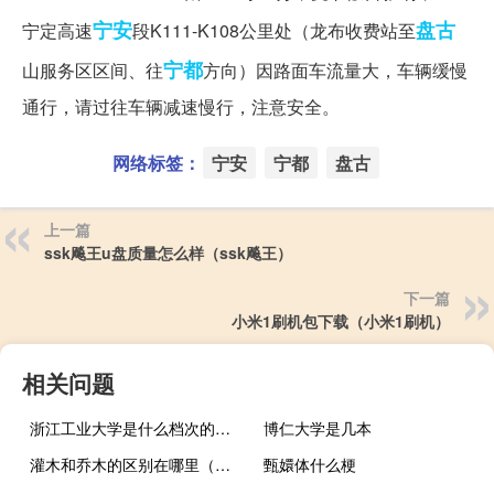
宁安
盘古
宁定高速
段K111-K108公里处（龙布收费站至
宁都
山服务区区间、往
方向）因路面车流量大，车辆缓慢
通行，请过往车辆减速慢行，注意安全。​​​
网络标签：
宁安
宁都
盘古
上一篇
ssk飚王u盘质量怎么样（ssk飚王）
下一篇
小米1刷机包下载（小米1刷机）
相关问题
浙江工业大学是什么档次的学校
博仁大学是几本
灌木和乔木的区别在哪里（灌木和乔木的区别）
甄嬛体什么梗