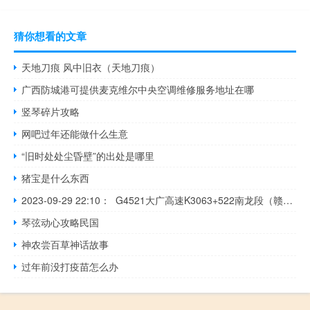
猜你想看的文章
天地刀痕 风中旧衣（天地刀痕）
广西防城港可提供麦克维尔中央空调维修服务地址在哪
竖琴碎片攻略
网吧过年还能做什么生意
“旧时处处尘昏壁”的出处是哪里
猪宝是什么东西
2023-09-29 22:10： G4521大广高速K3063+522南龙段（赣州市南康区境内，往南昌方向）发生一起两小车追尾事故，单道缓慢通行。~阿左​​​
琴弦动心攻略民国
神农尝百草神话故事
过年前没打疫苗怎么办