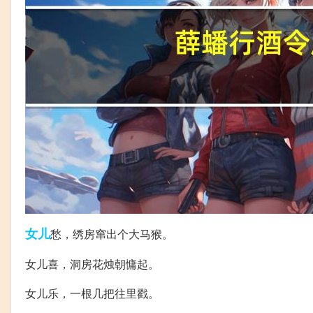
女儿
愁，绣房窜出个大马猴。
女儿喜，洞房花烛朝慵起。
女儿乐，一根几把往里戳。