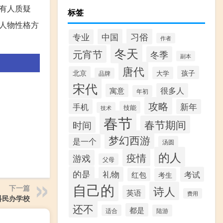
有人质疑
标签
人物性格方
习俗
中国
专业
作者
冬天
元宵节
冬季
副本
唐代
孩子
北京
大学
品牌
宋代
很多人
寓意
年初
攻略
手机
新年
技能
技术
春节
春节期间
时间
梦幻西游
是一个
汤圆
的人
疫情
游戏
父母
的是
礼物
考试
红包
考生
自己的
下一篇
诗人
英语
费用
科民办学校
还不
都是
适合
陆游