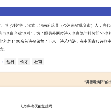
部”、“杜少陵”等，汉族，河南府巩县（今河南省巩义市）人，唐
甫与李白合称“李杜”，为了跟另外两位诗人李商隐与杜牧即“小李
他的约1400余首诗被保留了下来，诗艺精湛，在中国古典诗歌
纪念。
：
他日
怜才
杜甫
“雾雪看满怀”的
红蜘蛛冬天能繁殖吗