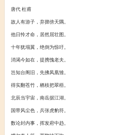
唐代 杜甫
故人有游子，弃掷傍天隅。
他日怜才命，居然屈壮图。
十年犹塌翼，绝倒为惊吁。
消渴今如在，提携愧老夫。
岂知台阁旧，先拂凤凰雏。
得实翻苍竹，栖枝把翠梧。
北辰当宇宙，南岳据江湖。
国带风尘色，兵张虎豹符。
数论封内事，挥发府中趋。