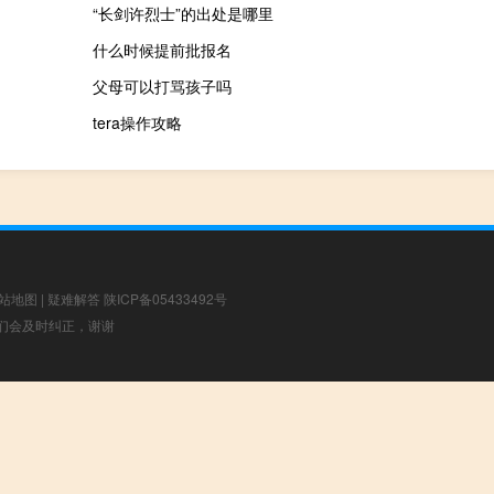
“长剑许烈士”的出处是哪里
什么时候提前批报名
父母可以打骂孩子吗
tera操作攻略
站地图
|
疑难解答
陕ICP备05433492号
，我们会及时纠正，谢谢