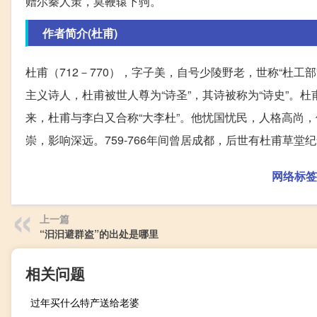
赠尔秦人策，莫鞭辕下驹。
作者简介(杜甫)
杜甫（712－770），字子美，自号少陵野老，世称“杜工
主义诗人，杜甫被世人尊为“诗圣”，其诗被称为“诗史”。杜
来，杜甫与李白又合称“大李杜”。他忧国忧民，人格高尚，
崇，影响深远。759-766年间曾居成都，后世有杜甫草堂
网络标签
上一篇
“汩汩避群盗”的出处是哪里
相关问题
过年买什么特产送给老婆