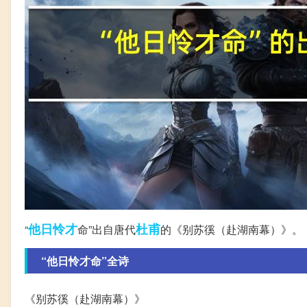
他日
怜才
杜甫
“
命”出自唐代
的《别苏徯（赴湖南幕）》。
“他日怜才命”全诗
《别苏徯（赴湖南幕）》