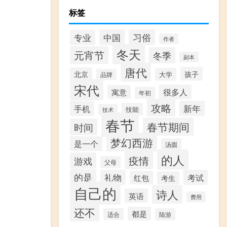
标签
习俗
中国
专业
作者
冬天
元宵节
冬季
副本
唐代
孩子
北京
大学
品牌
宋代
很多人
寓意
年初
攻略
手机
新年
技能
技术
春节
春节期间
时间
梦幻西游
是一个
汤圆
的人
疫情
游戏
父母
的是
礼物
考试
红包
考生
自己的
诗人
英语
费用
还不
都是
适合
陆游