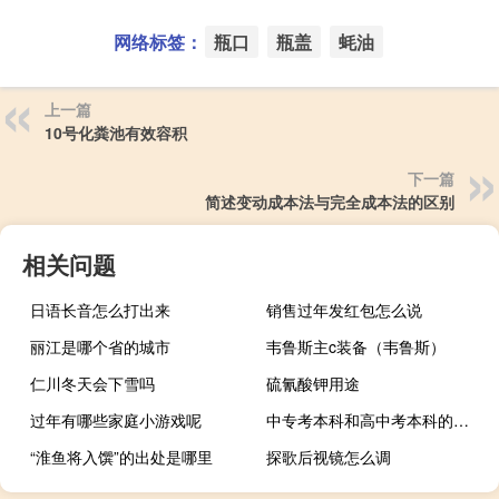
网络标签：
瓶口
瓶盖
蚝油
上一篇
10号化粪池有效容积
下一篇
简述变动成本法与完全成本法的区别
相关问题
日语长音怎么打出来
销售过年发红包怎么说
丽江是哪个省的城市
韦鲁斯主c装备（韦鲁斯）
仁川冬天会下雪吗
硫氰酸钾用途
过年有哪些家庭小游戏呢
中专考本科和高中考本科的区别
“淮鱼将入馔”的出处是哪里
探歌后视镜怎么调