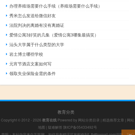
办理养殖场需要什么手续（养殖场需要什么手续）
秀米怎么发送给微信好友
法院判决的离婚有没有离婚证
爱情公寓3好笑的几集（爱情公寓3哪集最搞笑）
汕头大学属于什么类型的大学
岩土博士哪些学校
元宵节酒店文案如何写
领取失业保险金需的条件
教育分类
Copyright © 2012 - 2026
教育在线
Powered by
网站分类目录
|
精选推荐文章
|
网站
地图
|
疑难解答
陕ICP备05433492号
声明：本站内容来自互联网，如信息有错误可发邮件到f_fb#foxmail.com说明，我们