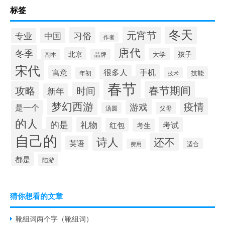
标签
冬天
元宵节
习俗
中国
专业
作者
唐代
冬季
孩子
北京
大学
品牌
副本
宋代
手机
很多人
寓意
技能
年初
技术
春节
春节期间
攻略
时间
新年
梦幻西游
疫情
游戏
是一个
汤圆
父母
的人
的是
礼物
考试
红包
考生
自己的
诗人
还不
英语
适合
费用
都是
陆游
猜你想看的文章
靴组词两个字（靴组词）