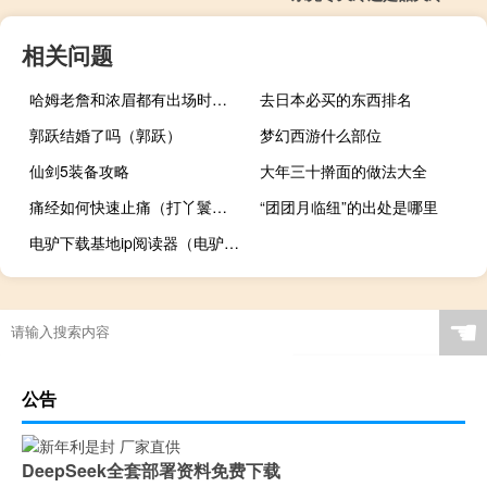
相关问题
哈姆老詹和浓眉都有出场时间限制 祖巴茨我要去参加鲍威尔的训练营学习如何造犯规
去日本必买的东西排名
郭跃结婚了吗（郭跃）
梦幻西游什么部位
仙剑5装备攻略
大年三十擀面的做法大全
痛经如何快速止痛（打丫鬟屁股抽阴的故事）
“团团月临纽”的出处是哪里
电驴下载基地ip阅读器（电驴下载基地永久ip）
☚
公告
DeepSeek全套部署资料免费下载