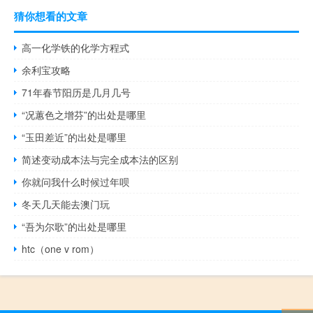
猜你想看的文章
高一化学铁的化学方程式
余利宝攻略
71年春节阳历是几月几号
“况蕙色之增芬”的出处是哪里
“玉田差近”的出处是哪里
简述变动成本法与完全成本法的区别
你就问我什么时候过年呗
冬天几天能去澳门玩
“吾为尔歌”的出处是哪里
htc（one v rom）