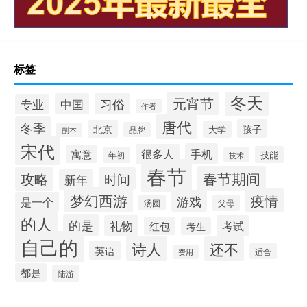
标签
冬天
元宵节
习俗
中国
专业
作者
唐代
冬季
孩子
北京
大学
品牌
副本
宋代
手机
很多人
寓意
技能
年初
技术
春节
春节期间
攻略
时间
新年
梦幻西游
疫情
游戏
是一个
汤圆
父母
的人
的是
礼物
考试
红包
考生
自己的
诗人
还不
英语
适合
费用
都是
陆游