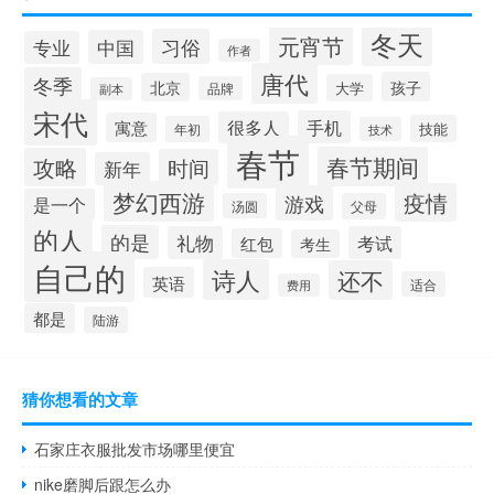
冬天
元宵节
习俗
中国
专业
作者
唐代
冬季
孩子
北京
大学
品牌
副本
宋代
手机
很多人
寓意
技能
年初
技术
春节
春节期间
攻略
时间
新年
梦幻西游
疫情
游戏
是一个
汤圆
父母
的人
的是
礼物
考试
红包
考生
自己的
诗人
还不
英语
适合
费用
都是
陆游
猜你想看的文章
石家庄衣服批发市场哪里便宜
nike磨脚后跟怎么办