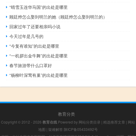
“晴雪玉连华马国”的出处是哪里
顾廷烨怎么娶到明兰的她（顾廷烨怎么娶到明兰的）
回家过年了还要相亲吗小说
今天过年是几号的
“今复有谁知”的出处是哪里
“一机拶出金牛舞”的出处是哪里
春节旅游带什么口罩好
“杨柳叶深莺有巢”的出处是哪里
教育分类
Copyright © 2012 - 2026
教育在线
Powered by
网站分类目录
|
精选推荐文章
|
网站
地图
|
疑难解答
陕ICP备05433492号