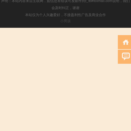
声明：本站内容来自互联网，如信息有错误可发邮件到f_fb#foxmail.com说明，我们
会及时纠正，谢谢
本站仅为个人兴趣爱好，不接盈利性广告及商业合作
小男孩