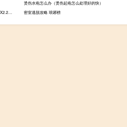
烫伤水疱怎么办（烫伤起疱怎么处理好的快）
水经注万能地图下载器 X2.2.807 破解版（水经注万能地图下载器 X2.2.807 破解版功能简介）
密室逃脱攻略 琅琊榜