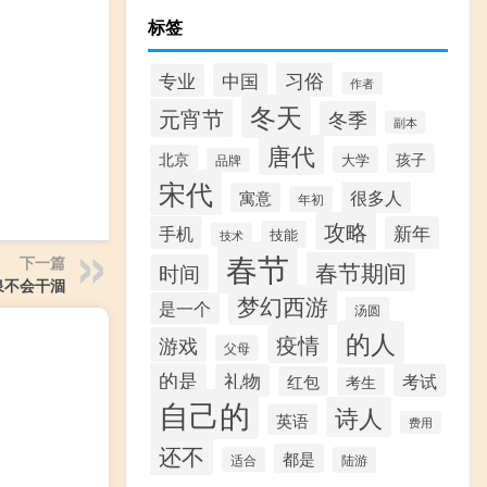
标签
习俗
中国
专业
作者
冬天
元宵节
冬季
副本
唐代
孩子
北京
大学
品牌
宋代
很多人
寓意
年初
攻略
手机
新年
技能
技术
春节
下一篇
春节期间
时间
泉不会干涸
梦幻西游
是一个
汤圆
的人
疫情
游戏
父母
的是
礼物
考试
红包
考生
自己的
诗人
英语
费用
还不
都是
适合
陆游