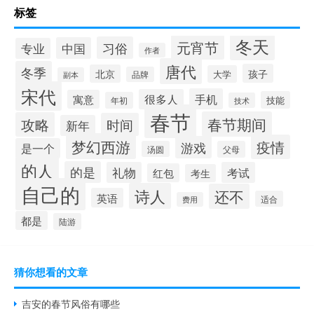
标签
冬天
元宵节
习俗
中国
专业
作者
唐代
冬季
孩子
北京
大学
品牌
副本
宋代
手机
很多人
寓意
技能
年初
技术
春节
春节期间
攻略
时间
新年
梦幻西游
疫情
游戏
是一个
汤圆
父母
的人
的是
礼物
考试
红包
考生
自己的
诗人
还不
英语
适合
费用
都是
陆游
猜你想看的文章
吉安的春节风俗有哪些