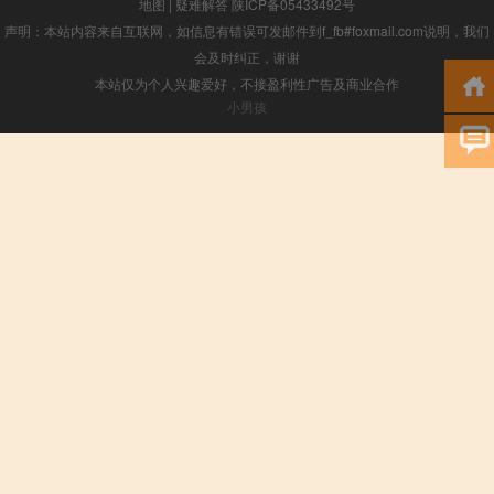
地图
|
疑难解答
陕ICP备05433492号
声明：本站内容来自互联网，如信息有错误可发邮件到f_fb#foxmail.com说明，我们
会及时纠正，谢谢
本站仅为个人兴趣爱好，不接盈利性广告及商业合作
小男孩