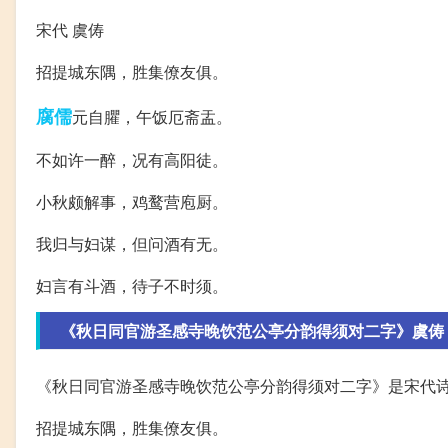
宋代 虞俦
招提城东隅，胜集僚友俱。
腐儒
元自臞，午饭厄斋盂。
不如许一醉，况有高阳徒。
小秋颇解事，鸡鹜营庖厨。
我归与妇谋，但问酒有无。
妇言有斗酒，待子不时须。
《秋日同官游圣感寺晚饮范公亭分韵得须对二字》虞俦
《秋日同官游圣感寺晚饮范公亭分韵得须对二字》是宋代
招提城东隅，胜集僚友俱。