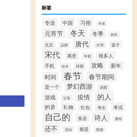
标签
习俗
中国
专业
作者
冬天
元宵节
冬季
副本
唐代
孩子
北京
大学
品牌
宋代
很多人
寓意
年初
攻略
手机
新年
技能
技术
春节
春节期间
时间
梦幻西游
是一个
汤圆
的人
疫情
游戏
父母
的是
礼物
考试
红包
考生
自己的
诗人
。
英语
费用
还不
都是
适合
陆游