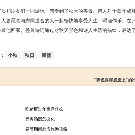
官员和朋友们一同游玩，感受到了秋天的美景。诗人对于墨守成
诗人更愿意与志同道合的人一起畅快地享受人生，喝酒作乐。在
待着他回家。整首诗词通过对秋天景色和诗人生活的描绘，表达
：
小秋
秋日
腐儒
“霁色喜浮旌旆上”的
吃猪肝过年寓意什么
元宵汤圆怎么化
春节期间北海旅游攻略