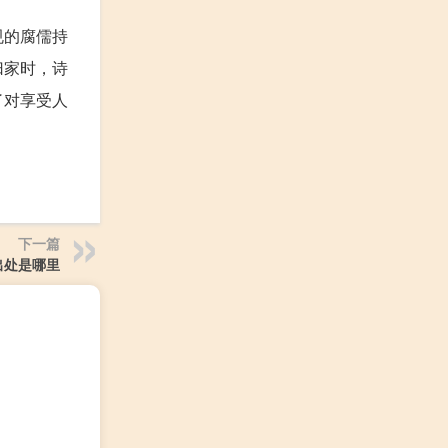
规的腐儒持
归家时，诗
了对享受人
下一篇
出处是哪里