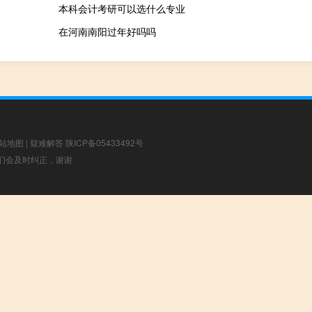
本科会计考研可以选什么专业
在河南南阳过年好吗吗
站地图
|
疑难解答
陕ICP备05433492号
，我们会及时纠正，谢谢