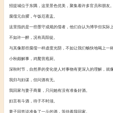
招提城位于东隅，这里景色优美，聚集着许多官员和朋友
腐儒元自臞，午饭厄斋盂。
这里指的是一些墨守成规的儒者，他们自认为博学但实际
不如许一醉，况有高阳徒。
与其像那些腐儒一样虚度光阴，不如让我们畅快地喝上一
小秋颇解事，鸡鹜营庖厨。
深秋时节，自然界的变化使人对事物有更深入的理解，就
我归与妇谋，但问酒有无。
我回家与妻子商量，只问她有没有准备好酒。
妇言有斗酒，待子不时须。
妻子回答说准备了一斗的酒，等待着我回家。