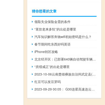
猜你想看的文章
领取失业保险金需的条件
“茗饮老来多怯”的出处是哪里
汽车知识解答奔驰wifi初始密码是什么？
春节期间吃东西好吗英语
iPhone转区攻略
北京经开区：已部署640辆自动驾驶车辆测试里程超1700万公里
“庶绩咸正”的出处是哪里
2023-10-06云南楚雄彝族自治州武定县(鹿茸菇)的报价是多少
红豆可以发豆芽吗
2023-09-29 00:05： G30连霍高速连云港段、徐州段由于重大节假日，禁止危化品运输车辆通行高速公路，时间：2023年9月29日0时至2023年10月6日23时59分。G36宁洛高速江苏段由于重大节假日，禁止危化品运输车辆通行高速公路，时间：2023年9月29日0时至2023年10月6日23时59分。G3京台高速徐州段由于重大节假日，禁止危化品运 ​​​