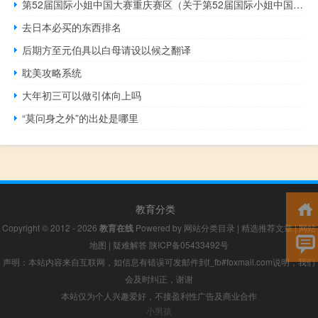
第52届国际小姐中国大赛重庆赛区（关于第52届国际小姐中国大赛重庆赛区的介绍）
去日本必买的东西排名
后期方至元伯具以白母请设以候之翻译
耽美攻略系统
大年初三可以做引体向上吗
“莫问身之外”的出处是哪里
教育分类
Copyright © 2012 - 2026
教育在线
Powered by
网站分类目录
|
精选推荐文章
|
网站
地图
|
疑难解答
陕ICP备05433492号
声明：本站内容来自互联网，如信息有错误可发邮件到f_fb#foxmail.com说明，我们
会及时纠正，谢谢
本站仅为个人兴趣爱好，不接盈利性广告及商业合作
小男孩