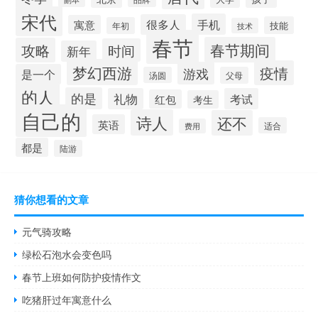
宋代
手机
很多人
寓意
技能
年初
技术
春节
春节期间
攻略
时间
新年
梦幻西游
疫情
游戏
是一个
汤圆
父母
的人
的是
礼物
考试
红包
考生
自己的
诗人
还不
英语
适合
费用
都是
陆游
猜你想看的文章
元气骑攻略
绿松石泡水会变色吗
春节上班如何防护疫情作文
吃猪肝过年寓意什么