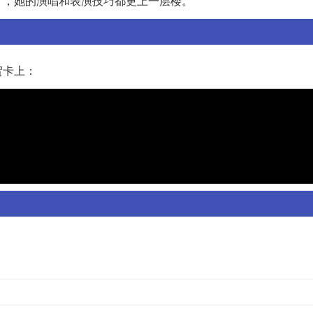
了，她的演唱和表演技巧都更上一层楼。
贺卡上：