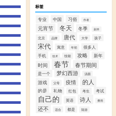
标签
习俗
中国
专业
作者
冬天
元宵节
冬季
副本
唐代
孩子
北京
大学
品牌
宋代
很多人
寓意
年初
攻略
手机
新年
技能
技术
春节
春节期间
时间
梦幻西游
是一个
汤圆
的人
疫情
游戏
父母
的是
礼物
考试
红包
考生
自己的
诗人
英语
费用
还不
都是
适合
陆游