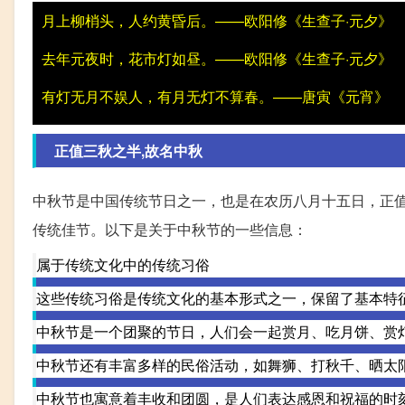
月上柳梢头，人约黄昏后。——欧阳修《生查子·元夕》
去年元夜时，花市灯如昼。——欧阳修《生查子·元夕》
有灯无月不娱人，有月无灯不算春。——唐寅《元宵》
正值三秋之半,故名中秋
中秋节是中国传统节日之一，也是在农历八月十五日，正值
传统佳节。以下是关于中秋节的一些信息：
属于传统文化中的传统习俗
这些传统习俗是传统文化的基本形式之一，保留了基本特
中秋节是一个团聚的节日，人们会一起赏月、吃月饼、赏
中秋节还有丰富多样的民俗活动，如舞狮、打秋千、晒太
中秋节也寓意着丰收和团圆，是人们表达感恩和祝福的时