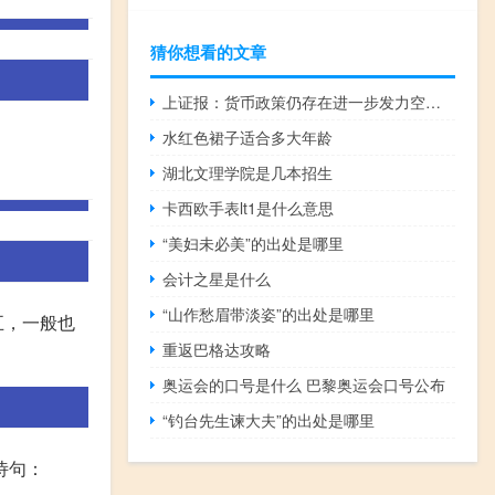
猜你想看的文章
上证报：货币政策仍存在进一步发力空间 财政政策有望发挥更重要作用
水红色裙子适合多大年龄
湖北文理学院是几本招生
卡西欧手表lt1是什么意思
“美妇未必美”的出处是哪里
会计之星是什么
“山作愁眉带淡姿”的出处是哪里
五，一般也
重返巴格达攻略
奥运会的口号是什么 巴黎奥运会口号公布
“钓台先生谏大夫”的出处是哪里
诗句：