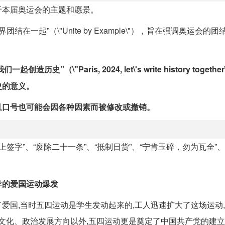
于本届奥运会的主题和愿景。
在一起”（\"Unite by Example\"），旨在强调奥运会的
起创造历史”（\"Paris, 2024, let\'s write history toget
史的意义。
且口号也可能会因各种因素而被修改或撤销。
上签字”、“废除二十一条”、“抵制日货”、“宁肯玉碎，勿为瓦全”、
导的爱国运动爆发
爱国,当时五四运动是学生发动起来的,工人迅速扩大了这场运动
想文化、政治发展方向以外,五四运动更是奠定了中国共产党的建