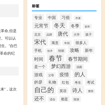
标签
习俗
中国
专业
作者
冬天
元宵节
冬季
副本
革命,但是
唐代
孩子
北京
大学
品牌
程。可以认
宋代
很多人
寓意
年初
生。”自巴
攻略
手机
新年
技能
技术
社革命的纪
春节
春节期间
时间
梦幻西游
是一个
汤圆
的人
疫情
游戏
父母
的是
礼物
考试
红包
考生
自己的
诗人
未来”，这次
英语
费用
还不
都是
适合
陆游