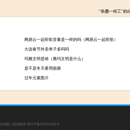
“朱墨一何工”的
网易云一起听歌音量是一样的吗（网易云一起听歌）
大连春节外卖单子多吗吗
玛雅文明是啥（雅玛文明是什么）
是不是冬天要用面膜
过年元素图片
站地图
|
疑难解答
陕ICP备05433492号