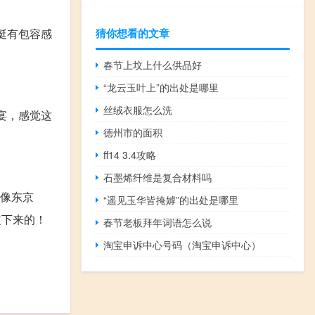
猜你想看的文章
是挺有包容感
春节上坟上什么供品好
“龙云玉叶上”的出处是哪里
丝绒衣服怎么洗
宴，感觉这
德州市的面积
ff14 3.4攻略
石墨烯纤维是复合材料吗
，像东京
“遥见玉华皆掩嫭”的出处是哪里
定下来的！
春节老板拜年词语怎么说
淘宝申诉中心号码（淘宝申诉中心）