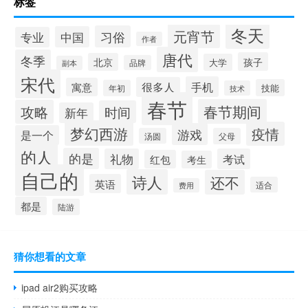
标签
冬天
元宵节
习俗
中国
专业
作者
唐代
冬季
孩子
北京
大学
品牌
副本
宋代
手机
很多人
寓意
技能
年初
技术
春节
春节期间
攻略
时间
新年
梦幻西游
疫情
游戏
是一个
汤圆
父母
的人
的是
礼物
考试
红包
考生
自己的
诗人
还不
英语
适合
费用
都是
陆游
猜你想看的文章
ipad air2购买攻略