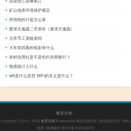
屈原投江是哪条江
矿山地质环境保护规定
所得税的计提怎么算
爱涛天逸园二手房价（爱涛天逸园）
元宵节工资能发吗
大年初四看的电影有什么
农村信用社是不是也叫农商银行？
电缆线计入什么
wifi是什么意思 WiFi的含义是什么？
教育分类
Copyright © 2012 - 2026
教育在线
Powered by
网站分类目录
|
精选推荐文章
|
网站
地图
|
疑难解答
陕ICP备05433492号