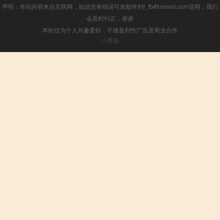
声明：本站内容来自互联网，如信息有错误可发邮件到f_fb#foxmail.com说明，我们
会及时纠正，谢谢
本站仅为个人兴趣爱好，不接盈利性广告及商业合作
小男孩