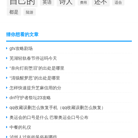
自己的
诗人
还不
英语
适合
费用
都是
陆游
猜你想看的文章
gtv攻略剧场
芜湖轻轨春节停运吗今天
“奈向灯前堕泪”的出处是哪里
“清猿醒梦思”的出处是哪里
怎样快速提升芝麻信用的分
dnf守护者祭坛23攻略
qq收藏误删怎么恢复手机（qq收藏误删怎么恢复）
奥运会的口号是什么 巴黎奥运会口号公布
中餐的礼仪
泸州人过年的风俗有哪些