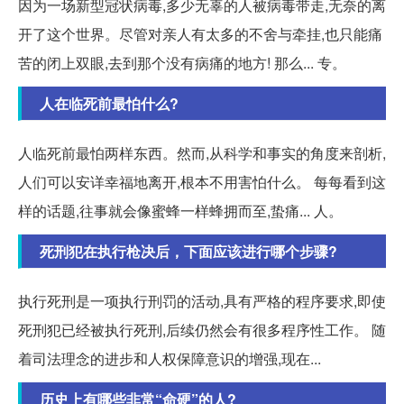
因为一场新型冠状病毒,多少无辜的人被病毒带走,无奈的离
开了这个世界。尽管对亲人有太多的不舍与牵挂,也只能痛
苦的闭上双眼,去到那个没有病痛的地方! 那么... 专。
人在临死前最怕什么?
人临死前最怕两样东西。然而,从科学和事实的角度来剖析,
人们可以安详幸福地离开,根本不用害怕什么。 每每看到这
样的话题,往事就会像蜜蜂一样蜂拥而至,蛰痛... 人。
死刑犯在执行枪决后，下面应该进行哪个步骤?
执行死刑是一项执行刑罚的活动,具有严格的程序要求,即使
死刑犯已经被执行死刑,后续仍然会有很多程序性工作。 随
着司法理念的进步和人权保障意识的增强,现在...
历史上有哪些非常“命硬”的人?