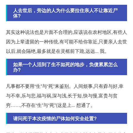
人去世后，旁边的人为什么要拉住亲人不让靠近尸
体?
其实这种说法也是片面不合理的,应该说在农村地区,有些人
因为上辈遗留的一种传统,有可能不给你靠近,只要亲人去世
以后,就会隔绝,最多就是在灵柩前下跪,远远... 我。
如果一个人活到了生不如死的地步，负债累累怎么
办?
凡事都不要用“生”与“死”来鉴别。人间烦事,只有孬与好,幸
与不幸,乐与悲,福与祸,深与浅,长于短,快与慢,富贵与贫
穷……,不存在“生”与“死”(这是上... 想通了。
请问死于本次疫情的尸体如何安全处置?