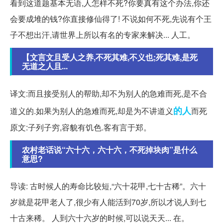
看到这道题基本无语,人怎样不死?你要真有这个办法,你还
会要成堆的钱?你直接修仙得了! 不说如何不死,先说有个王
子不想出汗,请世界上所以有名的专家来解决... 人工。
【文言文且受人之养,不死其难,不义也;死其难,是死
无道之人且...
译文:而且接受别人的帮助,却不为别人的急难而死,是不合
的人
道义的.如果为别人的急难而死,却是为不讲道义
而死
原文:子列子穷,容貌有饥色.客有言于郑。
农村老话说“六十六，六十六，不死掉块肉”是什么
意思?
导读: 古时候人的寿命比较短,“六十花甲,七十古稀”。六十
岁就是花甲老人了,很少有人能活到70岁,所以才说人到七
十古来稀。 人到六十六岁的时候,可以说天天... 在。