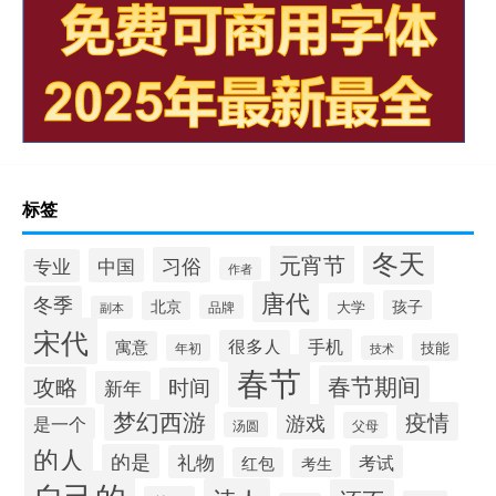
标签
冬天
元宵节
习俗
中国
专业
作者
唐代
冬季
孩子
北京
大学
品牌
副本
宋代
手机
很多人
寓意
技能
年初
技术
春节
春节期间
攻略
时间
新年
梦幻西游
疫情
游戏
是一个
汤圆
父母
的人
的是
礼物
考试
红包
考生