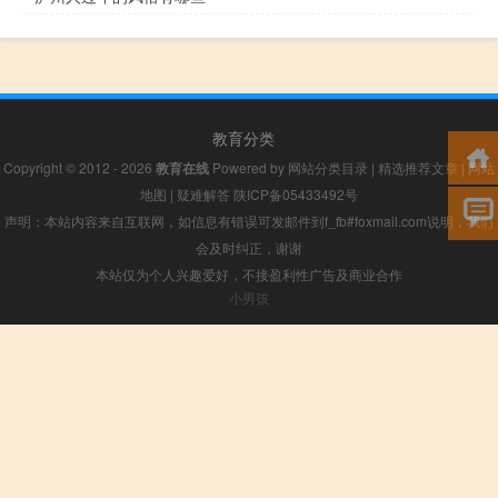
教育分类
Copyright © 2012 - 2026
教育在线
Powered by
网站分类目录
|
精选推荐文章
|
网站
地图
|
疑难解答
陕ICP备05433492号
声明：本站内容来自互联网，如信息有错误可发邮件到f_fb#foxmail.com说明，我们
会及时纠正，谢谢
本站仅为个人兴趣爱好，不接盈利性广告及商业合作
小男孩