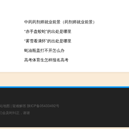
中药药剂师就业前景（药剂师就业前景）
“赤手盘蛟蛇”的出处是哪里
“雾雪看满怀”的出处是哪里
蚝油瓶盖打不开怎么办
高考体育生怎样报名高考
站地图
|
疑难解答
陕ICP备05433492号
，我们会及时纠正，谢谢