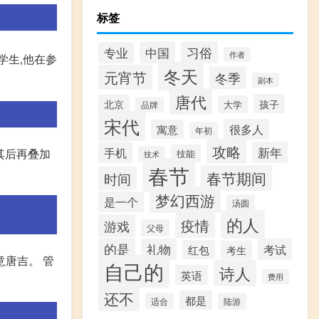
标签
习俗
中国
专业
作者
学生,他在参
冬天
元宵节
冬季
副本
唐代
孩子
北京
大学
品牌
宋代
很多人
寓意
年初
攻略
手机
新年
其后再叠加
技能
技术
春节
春节期间
时间
梦幻西游
是一个
汤圆
的人
疫情
游戏
父母
的是
礼物
考试
红包
考生
意唐吉。 管
自己的
诗人
英语
费用
还不
都是
适合
陆游