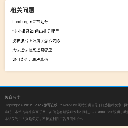
相关问题
hamburger音节划分
“少小带经锄”的出处是哪里
洗衣服沾上纸屑了怎么去除
大学退学档案退回哪里
如何查会计职称真假
教育分类
Copyright © 2012 - 2026
教育在线
Powered by
网站分类目录
|
精选推荐文章
|
网
声明：本站内容来自互联网，如信息有错误可发邮件到f_fb#foxmail.com说明
本站仅为个人兴趣爱好，不接盈利性广告及商业合作