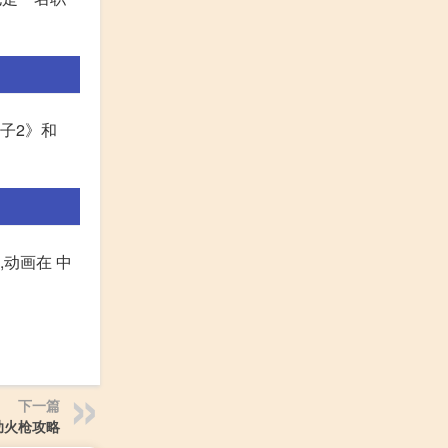
子2》和
动画在 中
下一篇
助火枪攻略