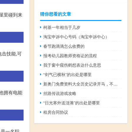
猜你想看的文章
屋里碰到来
柯基一年相当于几岁
淘宝申诉中心号码（淘宝申诉中心）
春节跑滴滴怎么收费的
击技能,可
报考幼儿园教师资格证的流程
我于窗中窥伤鹤想表达什么意思
“剑气已横秋”的出处是哪里
新奥门免费资料大全历史记录开马，不过精选答案落实_JQR4.69
他拥有电能
丝路传说游戏攻略
“日光寒外送涟漪”的出处是哪里
租房合同协议
也是一名职