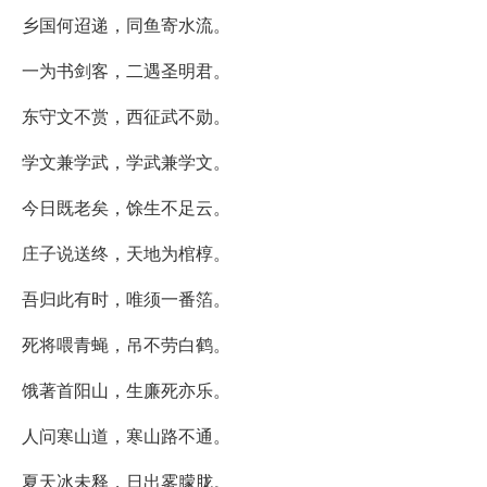
乡国何迢递，同鱼寄水流。
一为书剑客，二遇圣明君。
东守文不赏，西征武不勋。
学文兼学武，学武兼学文。
今日既老矣，馀生不足云。
庄子说送终，天地为棺椁。
吾归此有时，唯须一番箔。
死将喂青蝇，吊不劳白鹤。
饿著首阳山，生廉死亦乐。
人问寒山道，寒山路不通。
夏天冰未释，日出雾朦胧。