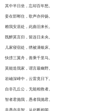
其中半日坐，忘却百年愁。
妾在邯郸住，歌声亦抑扬。
赖我安居处，此曲旧来长。
既醉莫言归，留连日未央。
儿家寝宿处，绣被满银床。
快搒三翼舟，善乘千里马。
莫能造我家，谓言最幽野。
岩岫深嶂中，云雷竟日下。
自非孔丘公，无能相救者。
智者君抛我，愚者我抛君。
非愚亦非智，从此断相闻。