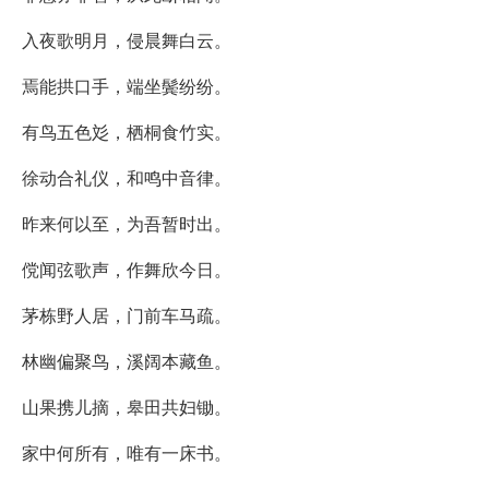
入夜歌明月，侵晨舞白云。
焉能拱口手，端坐鬓纷纷。
有鸟五色彣，栖桐食竹实。
徐动合礼仪，和鸣中音律。
昨来何以至，为吾暂时出。
傥闻弦歌声，作舞欣今日。
茅栋野人居，门前车马疏。
林幽偏聚鸟，溪阔本藏鱼。
山果携儿摘，皋田共妇锄。
家中何所有，唯有一床书。