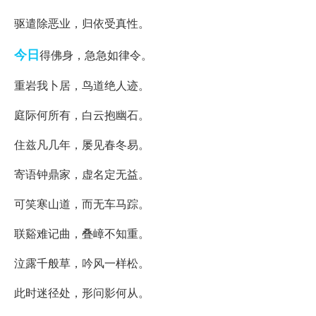
驱遣除恶业，归依受真性。
今日
得佛身，急急如律令。
重岩我卜居，鸟道绝人迹。
庭际何所有，白云抱幽石。
住兹凡几年，屡见春冬易。
寄语钟鼎家，虚名定无益。
可笑寒山道，而无车马踪。
联谿难记曲，叠嶂不知重。
泣露千般草，吟风一样松。
此时迷径处，形问影何从。