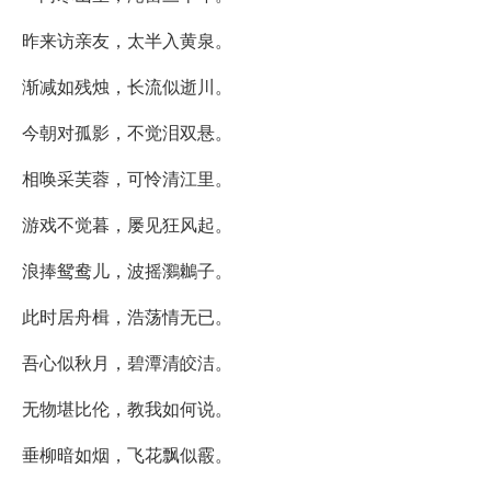
昨来访亲友，太半入黄泉。
渐减如残烛，长流似逝川。
今朝对孤影，不觉泪双悬。
相唤采芙蓉，可怜清江里。
游戏不觉暮，屡见狂风起。
浪捧鸳鸯儿，波摇鸂鶒子。
此时居舟楫，浩荡情无已。
吾心似秋月，碧潭清皎洁。
无物堪比伦，教我如何说。
垂柳暗如烟，飞花飘似霰。