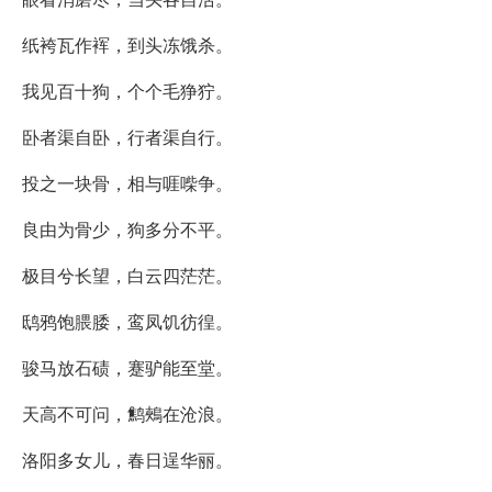
纸袴瓦作裈，到头冻饿杀。
我见百十狗，个个毛狰狞。
卧者渠自卧，行者渠自行。
投之一块骨，相与啀喍争。
良由为骨少，狗多分不平。
极目兮长望，白云四茫茫。
鸱鸦饱腲腇，鸾凤饥彷徨。
骏马放石碛，蹇驴能至堂。
天高不可问，鹪鵊在沧浪。
洛阳多女儿，春日逞华丽。