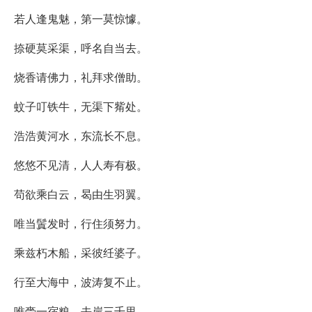
若人逢鬼魅，第一莫惊懅。
捺硬莫采渠，呼名自当去。
烧香请佛力，礼拜求僧助。
蚊子叮铁牛，无渠下觜处。
浩浩黄河水，东流长不息。
悠悠不见清，人人寿有极。
苟欲乘白云，曷由生羽翼。
唯当鬒发时，行住须努力。
乘兹朽木船，采彼纴婆子。
行至大海中，波涛复不止。
唯赍一宿粮，去岸三千里。