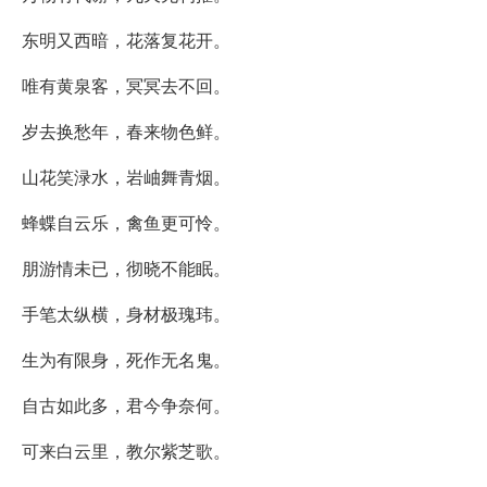
东明又西暗，花落复花开。
唯有黄泉客，冥冥去不回。
岁去换愁年，春来物色鲜。
山花笑渌水，岩岫舞青烟。
蜂蝶自云乐，禽鱼更可怜。
朋游情未已，彻晓不能眠。
手笔太纵横，身材极瑰玮。
生为有限身，死作无名鬼。
自古如此多，君今争奈何。
可来白云里，教尔紫芝歌。