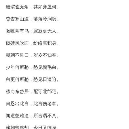
谁谓雀无角，其如穿屋何。
杳杳寒山道，落落冷涧滨。
啾啾常有鸟，寂寂更无人。
碛碛风吹面，纷纷雪积身。
朝朝不见日，岁岁不知春。
少年何所愁，愁见鬓毛白。
白更何所愁，愁见日逼迫。
移向东岱居，配守北邙宅。
何忍出此言，此言伤老客。
闻道愁难遣，斯言谓不真。
昨朝曾趁却，今日又缠身。