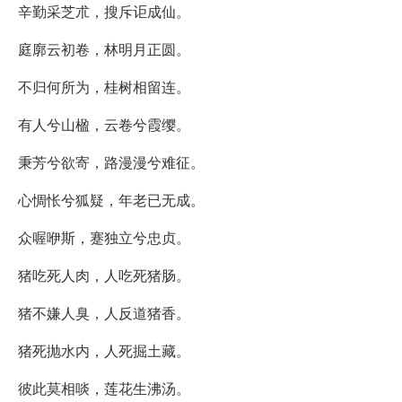
辛勤采芝朮，搜斥讵成仙。
庭廓云初卷，林明月正圆。
不归何所为，桂树相留连。
有人兮山楹，云卷兮霞缨。
秉芳兮欲寄，路漫漫兮难征。
心惆怅兮狐疑，年老已无成。
众喔咿斯，蹇独立兮忠贞。
猪吃死人肉，人吃死猪肠。
猪不嫌人臭，人反道猪香。
猪死抛水内，人死掘土藏。
彼此莫相啖，莲花生沸汤。