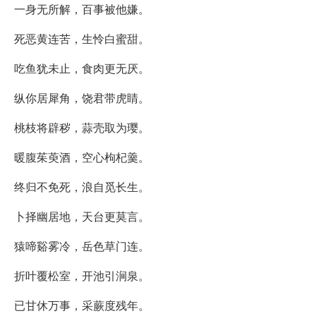
一身无所解，百事被他嫌。
死恶黄连苦，生怜白蜜甜。
吃鱼犹未止，食肉更无厌。
纵你居犀角，饶君带虎睛。
桃枝将辟秽，蒜壳取为璎。
暖腹茱萸酒，空心枸杞羹。
终归不免死，浪自觅长生。
卜择幽居地，天台更莫言。
猿啼谿雾冷，岳色草门连。
折叶覆松室，开池引涧泉。
已甘休万事，采蕨度残年。