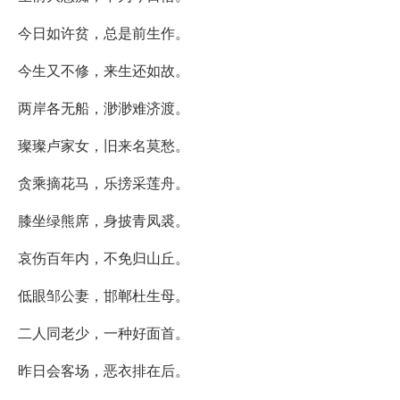
今日如许贫，总是前生作。
今生又不修，来生还如故。
两岸各无船，渺渺难济渡。
璨璨卢家女，旧来名莫愁。
贪乘摘花马，乐搒采莲舟。
膝坐绿熊席，身披青凤裘。
哀伤百年内，不免归山丘。
低眼邹公妻，邯郸杜生母。
二人同老少，一种好面首。
昨日会客场，恶衣排在后。