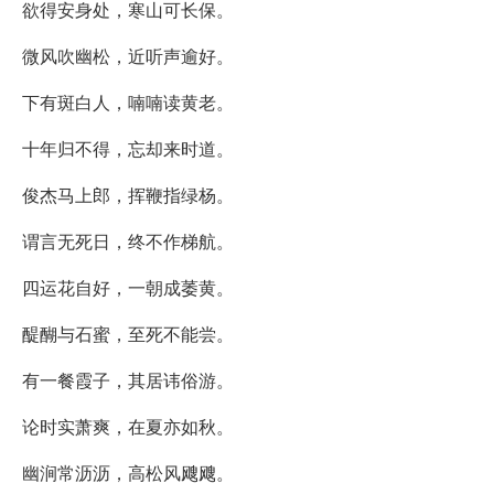
欲得安身处，寒山可长保。
微风吹幽松，近听声逾好。
下有斑白人，喃喃读黄老。
十年归不得，忘却来时道。
俊杰马上郎，挥鞭指绿杨。
谓言无死日，终不作梯航。
四运花自好，一朝成萎黄。
醍醐与石蜜，至死不能尝。
有一餐霞子，其居讳俗游。
论时实萧爽，在夏亦如秋。
幽涧常沥沥，高松风飕飕。