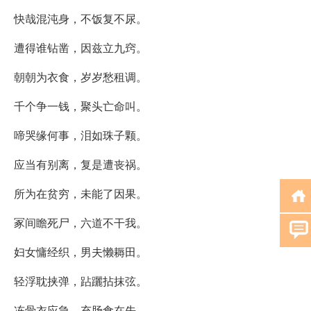
快哉混沌身，不饭复不尿。
遭得谁钻凿，因兹立九窍。
朝朝为衣食，岁岁愁租调。
千个争一钱，聚头亡命叫。
啼哭缘何事，泪如珠子颗。
应当有别离，复是遭丧祸。
所为在贫穷，未能了因果。
冢间瞻死尸，六道不干我。
妇女慵经织，男夫懒耨田。
轻浮耽挟弹，跕躧拈抹弦。
冻骨衣应急，充肠食在先。