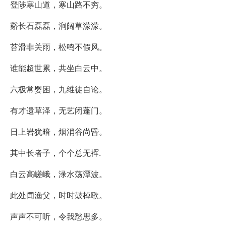
登陟寒山道，寒山路不穷。
谿长石磊磊，涧阔草濛濛。
苔滑非关雨，松鸣不假风。
谁能超世累，共坐白云中。
六极常婴困，九维徒自论。
有才遗草泽，无艺闭蓬门。
日上岩犹暗，烟消谷尚昏。
其中长者子，个个总无裈.
白云高嵯峨，渌水荡潭波。
此处闻渔父，时时鼓棹歌。
声声不可听，令我愁思多。