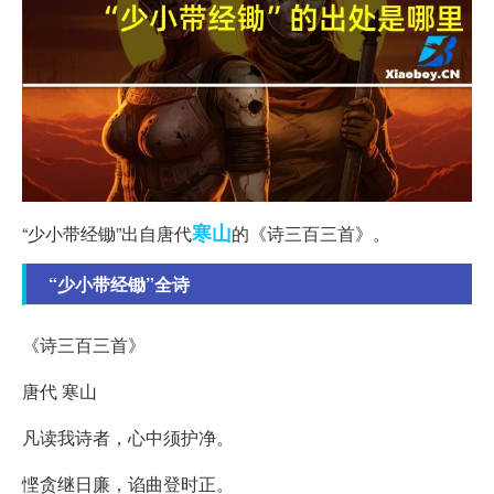
寒山
“少小带经锄”出自唐代
的《诗三百三首》。
“少小带经锄”全诗
《诗三百三首》
唐代 寒山
凡读我诗者，心中须护净。
悭贪继日廉，谄曲登时正。