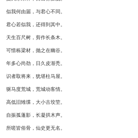
似我何由届，与君心不同。
君心若似我，还得到其中。
天生百尺树，剪作长条木。
可惜栋梁材，抛之在幽谷。
年多心尚劲，日久皮渐秃。
识者取将来，犹堪柱马屋。
驱马度荒城，荒城动客情。
高低旧雉堞，大小古坟茔。
自振孤蓬影，长凝拱木声。
所嗟皆俗骨，仙史更无名。