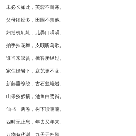
未必长如此，芙蓉不耐寒。
父母续经多，田园不羡他。
妇摇机轧轧，儿弄口喎喎。
拍手摧花舞，支颐听鸟歌。
谁当来叹赏，樵客屡经过。
家住绿岩下，庭芜更不芟。
新藤垂缭绕，古石竖巉岩。
山果猕猴摘，池鱼白鹭衔。
仙书一两卷，树下读喃喃。
四时无止息，年去又年来。
万物有代谢，九天无朽摧。