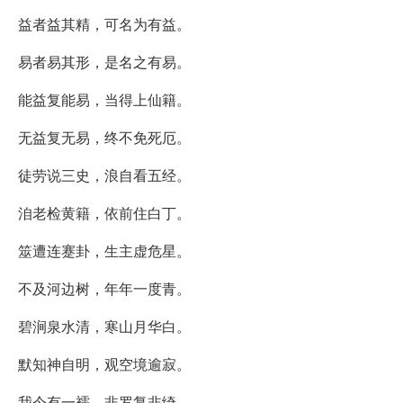
益者益其精，可名为有益。
易者易其形，是名之有易。
能益复能易，当得上仙籍。
无益复无易，终不免死厄。
徒劳说三史，浪自看五经。
洎老检黄籍，依前住白丁。
筮遭连蹇卦，生主虚危星。
不及河边树，年年一度青。
碧涧泉水清，寒山月华白。
默知神自明，观空境逾寂。
我今有一襦，非罗复非绮。