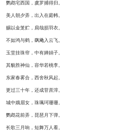
鹦鹉宅西国，虞罗捕得归。
美人朝夕弄，出入在庭帏。
赐以金笼贮，扃哉损羽衣。
不如鸿与鹤，飖飏入云飞。
玉堂挂珠帘，中有婵娟子。
其貌胜神仙，容华若桃李。
东家春雾合，西舍秋风起。
更过三十年，还成苷蔗滓。
城中娥眉女，珠珮珂珊珊。
鹦鹉花前弄，琵琶月下弹。
长歌三月响，短舞万人看。