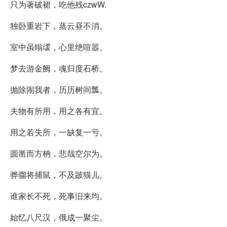
只为著破裙，吃他残czwW.
独卧重岩下，蒸云昼不消。
室中虽暡叆，心里绝喧嚣。
梦去游金阙，魂归度石桥。
抛除闹我者，历历树间瓢。
夫物有所用，用之各有宜。
用之若失所，一缺复一亏。
圆凿而方枘，悲哉空尔为。
骅骝将捕鼠，不及跛猫儿。
谁家长不死，死事旧来均。
始忆八尺汉，俄成一聚尘。