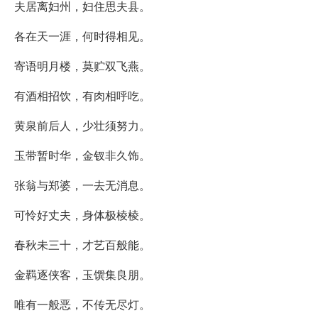
夫居离妇州，妇住思夫县。
各在天一涯，何时得相见。
寄语明月楼，莫贮双飞燕。
有酒相招饮，有肉相呼吃。
黄泉前后人，少壮须努力。
玉带暂时华，金钗非久饰。
张翁与郑婆，一去无消息。
可怜好丈夫，身体极棱棱。
春秋未三十，才艺百般能。
金羁逐侠客，玉馔集良朋。
唯有一般恶，不传无尽灯。