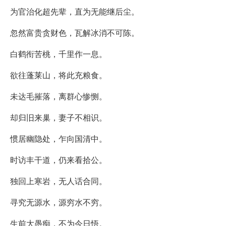
为官治化超先辈，直为无能继后尘。
忽然富贵贪财色，瓦解冰消不可陈。
白鹤衔苦桃，千里作一息。
欲往蓬莱山，将此充粮食。
未达毛摧落，离群心惨恻。
却归旧来巢，妻子不相识。
惯居幽隐处，乍向国清中。
时访丰干道，仍来看拾公。
独回上寒岩，无人话合同。
寻究无源水，源穷水不穷。
生前大愚痴，不为今日悟。