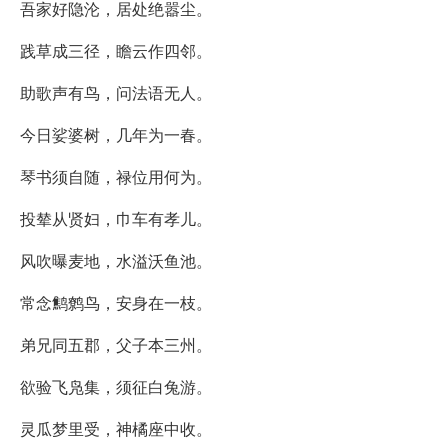
吾家好隐沦，居处绝嚣尘。
践草成三径，瞻云作四邻。
助歌声有鸟，问法语无人。
今日娑婆树，几年为一春。
琴书须自随，禄位用何为。
投辇从贤妇，巾车有孝儿。
风吹曝麦地，水溢沃鱼池。
常念鹪鹩鸟，安身在一枝。
弟兄同五郡，父子本三州。
欲验飞凫集，须征白兔游。
灵瓜梦里受，神橘座中收。