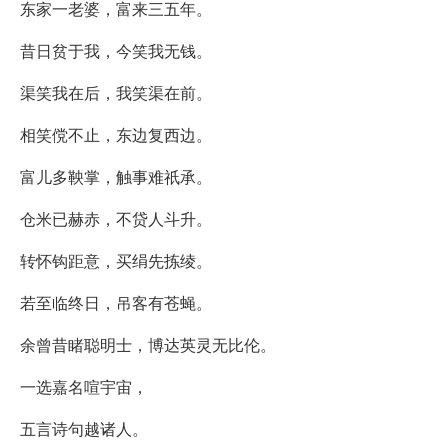
东家一老婆，富来三五年。
昔日贫于我，今笑我无钱。
渠笑我在后，我笑渠在前。
相笑傥不止，东边复西边。
富儿多鞅掌，触事难祇承。
仓米已赫赤，不贷人斗升。
转怀钩距意，买绢先拣绫。
若至临终日，吊客有苍蝇。
余曾昔睹聪明士，博达英灵无比伦。
一选嘉名喧宇宙，
五言诗句越诸人。