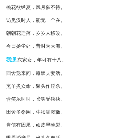
桃花欲经夏，风月催不待。
访觅汉时人，能无一个在。
朝朝花迁落，岁岁人移改。
今日扬尘处，昔时为大海。
我见
东家女，年可有十八。
西舍竞来问，愿姻夫妻活。
烹羊煮众命，聚头作淫杀。
含笑乐呵呵，啼哭受殃抉。
田舍多桑园，牛犊满厩辙。
肯信有因果，顽皮早晚裂。
眼看消磨尽，当头各自活。