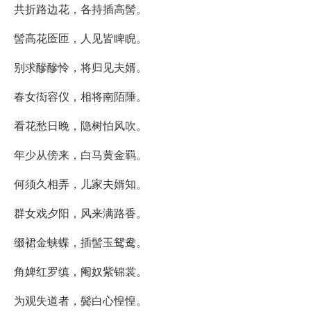
共折路边花，各持插高髻。
髻高花匼匝，人见皆睥睨。
别求醦醦怜，将归见夫婿。
春女衒容仪，相将南陌陲。
看花愁日晚，隐树怕风吹。
年少从傍来，白马黄金羁。
何须久相弄，儿家夫婿知。
群女戏夕阳，风来满路香。
缀裙金蛱蝶，插髻玉鸳鸯。
角婢红罗缜，阉奴紫锦裳。
为观失道者，鬓白心惶惶。