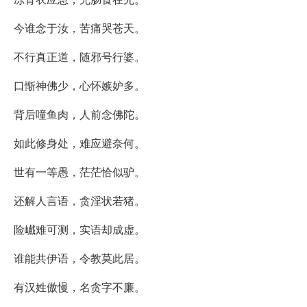
今谁念于汝，苦痛哭苍天。
不行真正道，随邪号行婆。
口惭神佛少，心怀嫉妒多。
背后噇鱼肉，人前念佛陀。
如此修身处，难应避奈何。
世有一等愚，茫茫恰似驴。
还解人言语，贪淫状若猪。
险巇难可测，实语却成虚。
谁能共伊语，令教莫此居。
有汉姓傲慢，名贪字不廉。