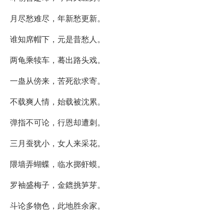
月尽愁难尽，年新愁更新。
谁知席帽下，元是昔愁人。
两龟乘犊车，蓦出路头戏。
一蛊从傍来，苦死欲求寄。
不载爽人情，始载被沈累。
弹指不可论，行恩却遭刺。
三月蚕犹小，女人来采花。
隈墙弄蝴蝶，临水掷虾蟆。
罗袖盛梅子，金鎞挑笋芽。
斗论多物色，此地胜余家。