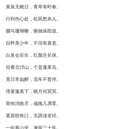
黄泉无晓日，青草有时春。
行到伤心处，松风愁杀人。
骝马珊瑚鞭，驱驰洛阳道。
自矜美少年，不信有衰老。
白发会应生，红颜岂长保。
但看北邙山，个是蓬莱岛。
竟日常如醉，流年不暂停。
埋著蓬蒿下，晓月何冥冥。
骨肉消散尽，魂魄几凋零。
遮莫咬铁口，无因读老经。
一向寒山坐，淹留三十年。