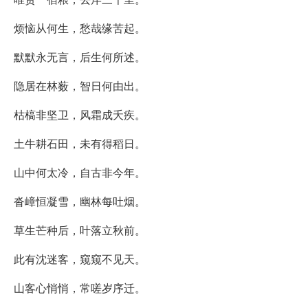
烦恼从何生，愁哉缘苦起。
默默永无言，后生何所述。
隐居在林薮，智日何由出。
枯槁非坚卫，风霜成夭疾。
土牛耕石田，未有得稻日。
山中何太冷，自古非今年。
沓嶂恒凝雪，幽林每吐烟。
草生芒种后，叶落立秋前。
此有沈迷客，窥窥不见天。
山客心悄悄，常嗟岁序迁。