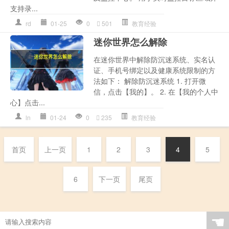
支持录...
rd
01-25
0
501
教育经验
迷你世界怎么解除
在迷你世界中解除防沉迷系统、实名认
证、手机号绑定以及健康系统限制的方
法如下： 解除防沉迷系统 1. 打开微
信，点击【我的】。 2. 在【我的个人中
心】点击...
ln
01-24
0
235
教育经验
首页
上一页
1
2
3
4
5
6
下一页
尾页
☚