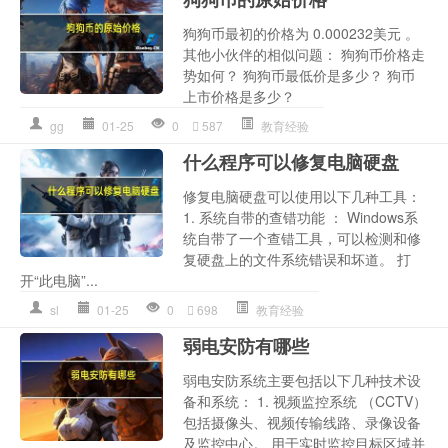
狗狗币最初的价格为 0.000232美元 。
其他小伙伴的相似问题： 狗狗币价格走
势如何？ 狗狗币最低价是多少？ 狗币
上市价格是多少？
gg
01-25
0
587
教育经验
什么程序可以修复电脑硬盘
修复电脑硬盘可以使用以下几种工具：
1. 系统自带的查错功能 ： Windows系
统自带了一个查错工具，可以检测和修
复硬盘上的文件系统错误和坏道。 打
开“此电脑”...
sl
01-25
0
698
教育经验
弱电安防有哪些
弱电安防系统主要包括以下几种技术设
备和系统： 1. 视频监控系统 （CCTV）
包括摄像头、视频传输线路、录像设备
及监控中心。 用于实时监控目标区域并