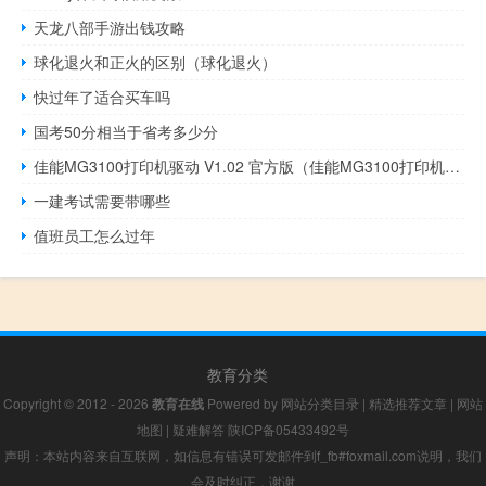
天龙八部手游出钱攻略
球化退火和正火的区别（球化退火）
快过年了适合买车吗
国考50分相当于省考多少分
佳能MG3100打印机驱动 V1.02 官方版（佳能MG3100打印机驱动 V1.02 官方版功能简介）
一建考试需要带哪些
值班员工怎么过年
教育分类
Copyright © 2012 - 2026
教育在线
Powered by
网站分类目录
|
精选推荐文章
|
网站
地图
|
疑难解答
陕ICP备05433492号
声明：本站内容来自互联网，如信息有错误可发邮件到f_fb#foxmail.com说明，我们
会及时纠正，谢谢