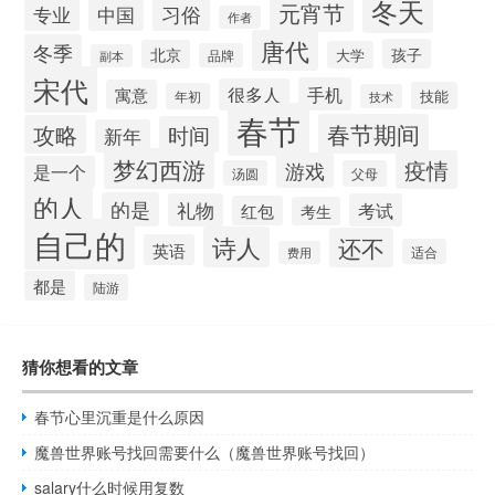
冬天
元宵节
习俗
中国
专业
作者
唐代
冬季
孩子
北京
大学
品牌
副本
宋代
手机
很多人
寓意
技能
年初
技术
春节
春节期间
攻略
时间
新年
梦幻西游
疫情
游戏
是一个
汤圆
父母
的人
的是
礼物
考试
红包
考生
自己的
诗人
还不
英语
适合
费用
都是
陆游
猜你想看的文章
春节心里沉重是什么原因
魔兽世界账号找回需要什么（魔兽世界账号找回）
salary什么时候用复数