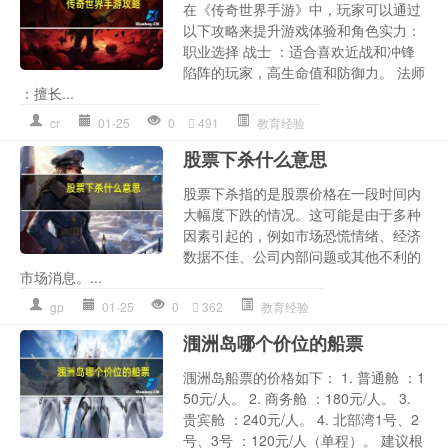
在《传奇世界手游》中，玩家可以通过
以下攻略来提升游戏体验和角色实力：
职业选择 战士 ：适合喜欢近战和冲锋
陷阵的玩家，高生命值和防御力。 法师
：擅长...
cr
01-25
0
491
教育经验
股票下杀什么意思
股票下杀指的是股票价格在一段时间内
大幅度下跌的情况。这可能是由于多种
因素引起的，例如市场恐慌情绪、经济
数据不佳、公司内部问题或其他不利的
市场消息。...
gp
01-25
0
362
教育经验
涠洲岛哪个价位的船票
涠洲岛船票的价格如下： 1. 普通舱 ：1
50元/人。 2. 商务舱 ：180元/人。 3.
贵宾舱 ：240元/人。 4. 北部湾1号、2
号、3号 ：120元/人（单程）。 建议根