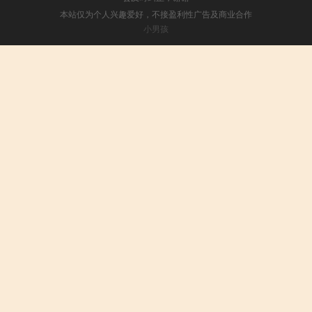
本站仅为个人兴趣爱好，不接盈利性广告及商业合作
小男孩