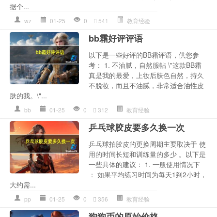
据个...
wz
01-25
0
541
教育经验
bb霜好评评语
以下是一些好评的BB霜评语，供您参
考： 1. 不油腻，自然服帖 \"这款BB霜
真是我的最爱，上妆后肤色自然，持久
不脱妆，而且不油腻，非常适合油性皮
肤的我。\"...
bb
01-25
0
312
教育经验
乒乓球胶皮要多久换一次
乒乓球拍胶皮的更换周期主要取决于 使
用的时间长短和训练量的多少 。以下是
一些具体的建议： 1. 一般使用情况下
： 如果平均练习时间为每天1到2小时，
大约需...
pp
01-25
0
356
教育经验
狗狗币的原始价格