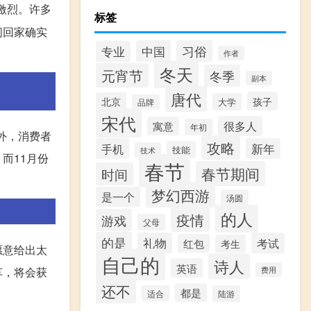
激烈。许多
标签
间回家确实
习俗
中国
专业
作者
冬天
元宵节
冬季
副本
唐代
孩子
北京
大学
品牌
宋代
很多人
寓意
年初
外，消费者
攻略
手机
新年
技能
技术
而11月份
春节
春节期间
时间
梦幻西游
是一个
汤圆
的人
疫情
游戏
父母
的是
礼物
考试
红包
考生
愿意给出太
自己的
诗人
英语
车，将会获
费用
还不
都是
适合
陆游