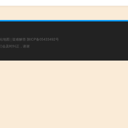
站地图
|
疑难解答
陕ICP备05433492号
，我们会及时纠正，谢谢