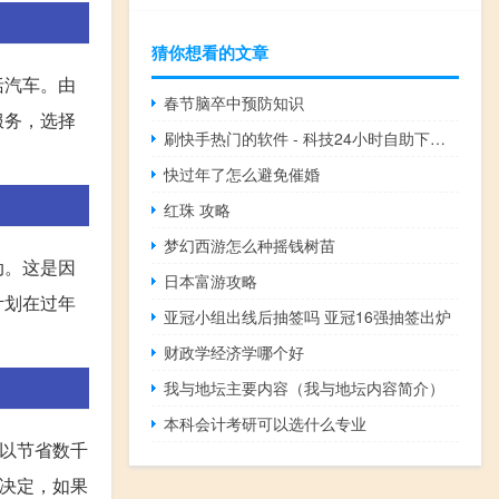
猜你想看的文章
括汽车。由
春节脑卒中预防知识
服务，选择
刷快手热门的软件 - 科技24小时自助下单平台
快过年了怎么避免催婚
红珠 攻略
梦幻西游怎么种摇钱树苗
动。这是因
日本富游攻略
计划在过年
亚冠小组出线后抽签吗 亚冠16强抽签出炉
财政学经济学哪个好
我与地坛主要内容（我与地坛内容简介）
本科会计考研可以选什么专业
可以节省数千
来决定，如果