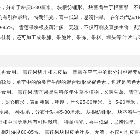
系，分布于耕层5-30厘米。 块根纺锤形。 块茎着生于根茎部，
有引种栽培。 特耐强光，喜中低温，忌涝怕旱。 在年均气温1
度80-85%。 雪莲果块根皮薄汁多、无渣，不仅可削皮直接生食、
佳肴，还可加工成果脯、果脆片、果冻、果糕、罐头等;叶片与
再食用。 雪莲果切开和去皮后，暴露在空气中的部分很容易变
的鞣质，单宁中的酚类产生醌的聚合物形成褐色素，也就是黑色
食用。 雪莲果:雪莲果是菊科多年生草本植物，又叫菊薯、雪莲
宽心脏形，表面粗皱，稍厚，叶长25-30厘米、宽15-20厘米，
瘦果。 须根系，分布于耕层5-30厘米。 块根纺锤形。 块茎着
洲和中国等地均有引种栽培。 特耐强光，喜中低温，忌涝怕旱。
20，相对湿度80-85%。 雪莲果块根皮薄汁多、无渣，不仅可削皮