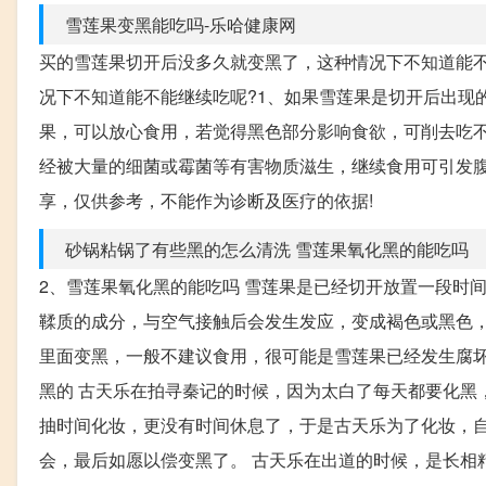
雪莲果变黑能吃吗-乐哈健康网
买的雪莲果切开后没多久就变黑了，这种情况下不知道能
况下不知道能不能继续吃呢?1、如果雪莲果是切开后出现
果，可以放心食用，若觉得黑色部分影响食欲，可削去吃
经被大量的细菌或霉菌等有害物质滋生，继续食用可引发腹
享，仅供参考，不能作为诊断及医疗的依据!
砂锅粘锅了有些黑的怎么清洗 雪莲果氧化黑的能吃吗
2、雪莲果氧化黑的能吃吗 雪莲果是已经切开放置一段时
鞣质的成分，与空气接触后会发生发应，变成褐色或黑色，
里面变黑，一般不建议食用，很可能是雪莲果已经发生腐坏
黑的 古天乐在拍寻秦记的时候，因为太白了每天都要化黑
抽时间化妆，更没有时间休息了，于是古天乐为了化妆，
会，最后如愿以偿变黑了。 古天乐在出道的时候，是长相