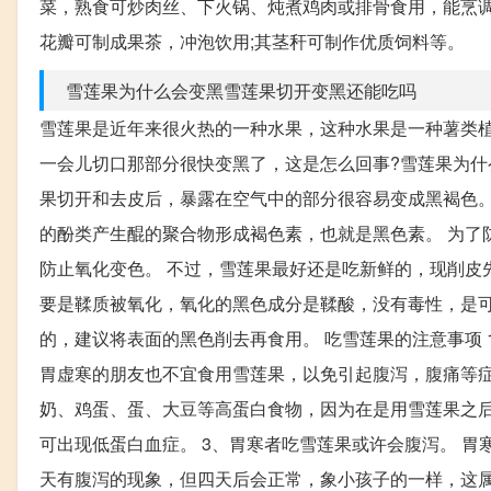
菜，熟食可炒肉丝、下火锅、炖煮鸡肉或排骨食用，能烹调
花瓣可制成果茶，冲泡饮用;其茎秆可制作优质饲料等。
雪莲果为什么会变黑雪莲果切开变黑还能吃吗
雪莲果是近年来很火热的一种水果，这种水果是一种薯类植
一会儿切口那部分很快变黑了，这是怎么回事?雪莲果为什
果切开和去皮后，暴露在空气中的部分很容易变成黑褐色。
的酚类产生醌的聚合物形成褐色素，也就是黑色素。 为了
防止氧化变色。 不过，雪莲果最好还是吃新鲜的，现削皮
要是鞣质被氧化，氧化的黑色成分是鞣酸，没有毒性，是
的，建议将表面的黑色削去再食用。 吃雪莲果的注意事项
胃虚寒的朋友也不宜食用雪莲果，以免引起腹泻，腹痛等症
奶、鸡蛋、蛋、大豆等高蛋白食物，因为在是用雪莲果之
可出现低蛋白血症。 3、胃寒者吃雪莲果或许会腹泻。 
天有腹泻的现象，但四天后会正常，象小孩子的一样，这属