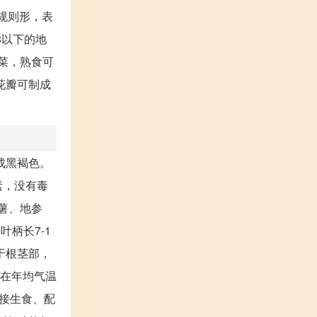
不规则形，表
8以下的地
配菜，熟食可
花瓣可制成
成黑褐色。
素，没有毒
薯、地参
叶柄长7-1
生于根茎部，
 在年均气温
直接生食、配