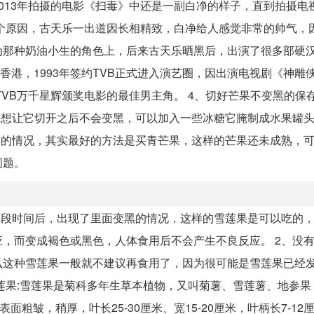
013年拍摄的电影《扫毒》中还是一副白净的样子，直到拍摄电
个原因，古天乐一出道因长相精致，白净给人感觉非常的帅气，
为那种奶油小生的角色上，后来古天乐晒黑后，出演了很多部硬
中国香港，1993年签约TVB正式进入演艺圈，因出演电视剧《神雕
TVB万千星辉颁奖电影的最佳男主角。 4、切好芒果不变黑的保
果想让它切开之后不会变黑，可以加入一些冰糖它腌制成水果罐
质的情况，其实最好的方法是买青芒果，这样的芒果还未成熟，
问题。
一段时间后，出现了里面变黑的情况，这样的雪莲果是可以吃的
，而变成褐色或黑色，人体食用后不会产生不良反应。 2、没有
么这种雪莲果一般就不建议再食用了，因为很可能是雪莲果已经
莲果:雪莲果是菊科多年生草本植物，又叫菊薯、雪莲薯、地参果
粗皱，稍厚，叶长25-30厘米、宽15-20厘米，叶柄长7-12