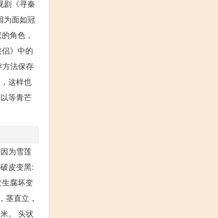
视剧《寻秦
因为面如冠
汉的角色，
侠侣》中的
存方法保存
头，这样也
可以等青芒
，因为雪莲
破皮变黑:
发生腐坏变
，茎直立，
厘米。 头状