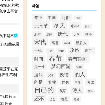
易被氧化的鞣
标签
色削去再食
习俗
中国
专业
作者
冬天
元宵节
冬季
副本
唐代
孩子
北京
大学
能
品牌
况下是不
宋代
很多人
寓意
年初
量的细菌或霉
攻略
手机
新年
技能
技术
春节
春节期间
时间
梦幻西游
是一个
汤圆
雪莲果在完
的人
疫情
游戏
体产生不利
父母
的是
礼物
考试
红包
考生
自己的
诗人
英语
费用
空气接触后
还不
都是
适合
陆游
不建议食