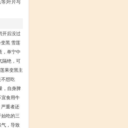
等;叶片与
切开后没过
变黑 雪莲
质，单宁中
气隔绝，可
雪莲果变黑主
是不想吃
量，自身脾
不宜食用牛
，严重者还
开始吃的三
胀气，导致