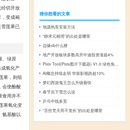
已经切开放
猜你想看的文章
应，变成褐
是雪莲果已
地源热泵安装方法
“静求元精理”的出处是哪里
边缘ob什么梗
地产开放板块多数高开中迪投资涨超4%
酸、绿原
Pixiv Tool(Pixiv图片下载器) V1.0 绿色免费版（Pixiv Tool(Pixiv图片下载器) V1.0 绿色免费版功能简介）
造成氧化产
AI概念持续走弱 华策影视跌超10%
莲果，则组
梦幻西游鬼王怎么升级最快
，会使酚酸
春节后下雪怎么说
量食用并不
乒乓中线多宽
莲果氧化变
“舌拄梵天而不觉长”的出处是哪里
、氨基酸以