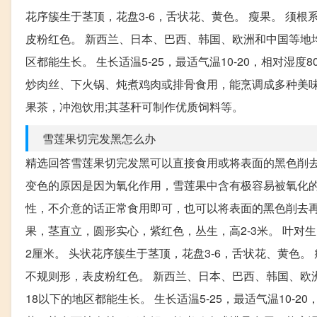
花序簇生于茎顶，花盘3-6，舌状花、黄色。 瘦果。 须根
皮粉红色。 新西兰、日本、巴西、韩国、欧洲和中国等地均
区都能生长。 生长适温5-25，最适气温10-20，相对湿
炒肉丝、下火锅、炖煮鸡肉或排骨食用，能烹调成多种美味
果茶，冲泡饮用;其茎秆可制作优质饲料等。
雪莲果切完发黑怎么办
精选回答雪莲果切完发黑可以直接食用或将表面的黑色削去
变色的原因是因为氧化作用，雪莲果中含有极容易被氧化
性，不介意的话正常食用即可，也可以将表面的黑色削去再
果，茎直立，圆形实心，紫红色，丛生，高2-3米。 叶对生，
2厘米。 头状花序簇生于茎顶，花盘3-6，舌状花、黄色。 
不规则形，表皮粉红色。 新西兰、日本、巴西、韩国、欧
18以下的地区都能生长。 生长适温5-25，最适气温10-