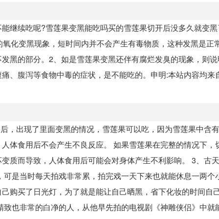
不能继续吃呢?雪莲果变黑能吃吗买的雪莲果切开后没多久就变黑
的氧化变黑现象，短时间内并不会产生有毒物质，这种发黑是正
不发黑的部分。2、如是雪莲果变黑还伴有腐烂发臭的现象，则说
痛、腹泻等食物中毒的症状，是不能吃的。申明:本站内容均来
间后，出现了里面变黑的情况，雪莲果可以吃，因为雪莲果中含
人体食用后不会产生不良反应。 如果雪莲果在完整的情况下，
变质而导致，人体食用后可能会对身体产生不利影响。 3、古
，可是当时每天拍戏非常累，拍完戏一天下来也就能休息一两个
自己购买了日光灯，为了就是能让自己晒黑，省下化妆的时间自
精致也非常的白净的人，从他早先拍的电视剧《神雕侠侣》中就