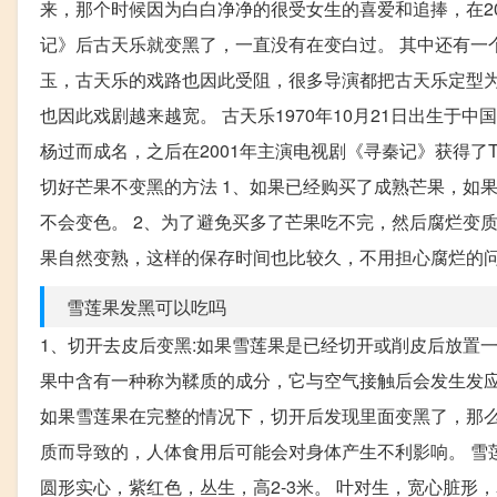
来，那个时候因为白白净净的很受女生的喜爱和追捧，在2
记》后古天乐就变黑了，一直没有在变白过。 其中还有一
玉，古天乐的戏路也因此受阻，很多导演都把古天乐定型
也因此戏剧越来越宽。 古天乐1970年10月21日出生于
杨过而成名，之后在2001年主演电视剧《寻秦记》获得了
切好芒果不变黑的方法 1、如果已经购买了成熟芒果，如
不会变色。 2、为了避免买多了芒果吃不完，然后腐烂变
果自然变熟，这样的保存时间也比较久，不用担心腐烂的
雪莲果发黑可以吃吗
1、切开去皮后变黑:如果雪莲果是已经切开或削皮后放置
果中含有一种称为鞣质的成分，它与空气接触后会发生发应
如果雪莲果在完整的情况下，切开后发现里面变黑了，那
质而导致的，人体食用后可能会对身体产生不利影响。 雪
圆形实心，紫红色，丛生，高2-3米。 叶对生，宽心脏形，表面