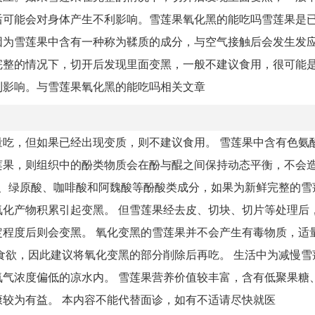
后可能会对身体产生不利影响。雪莲果氧化黑的能吃吗雪莲果是
因为雪莲果中含有一种称为鞣质的成分，与空气接触后会发生发
完整的情况下，切开后发现里面变黑，一般不建议食用，很可能
利影响。与雪莲果氧化黑的能吃吗相关文章
吃，但如果已经出现变质，则不建议食用。 雪莲果中含有色氨
莲果，则组织中的酚类物质会在酚与醌之间保持动态平衡，不会
酸、绿原酸、咖啡酸和阿魏酸等酚酸类成分，如果为新鲜完整的雪
化产物积累引起变黑。 但雪莲果经去皮、切块、切片等处理后
程度后则会变黑。 氧化变黑的雪莲果并不会产生有毒物质，适
食欲，因此建议将氧化变黑的部分削除后再吃。 生活中为减慢雪
气浓度偏低的凉水内。 雪莲果营养价值较丰富，含有低聚果糖
较为有益。 本内容不能代替面诊，如有不适请尽快就医