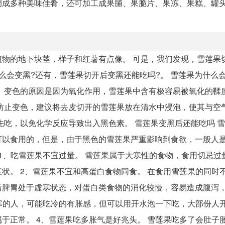
成多种美味佳肴，还可加工成果脯、果脆片、果冻、果糕、罐头
物的地下块茎，样子和红薯有点像。 可是，我们发现，雪莲果
么会变黑?还有，雪莲果切开后变黑还能吃吗?。 雪莲果为什么会
 变色的原因是因为氧化作用，雪莲果中含有极容易被氧化的鞣
防止变色，建议将去皮切开的雪莲果放在清水中浸泡，使其与空
先吃，以免化学反应导致出入黑色素。 雪莲果变黑后还能吃吗 
可以食用的，但是，由于黑色的雪莲果严重影响到食欲，一般人
 1、吃雪莲果不宜过量。 雪莲果属于大寒性的食物，食用切忌过
状。 2、雪莲果不宜和高蛋白食物同食。 在食用雪莲果的同时
后脾胃处于虚寒状态，对蛋白类食物的消化较慢，容易造成腹泻
胃寒的人，可能吃冷的有胀感，但可以用开水泡一下吃，大部份人
于正常。 4、雪莲果吃多胀气是好兆头。 雪莲果吃多了会肚子