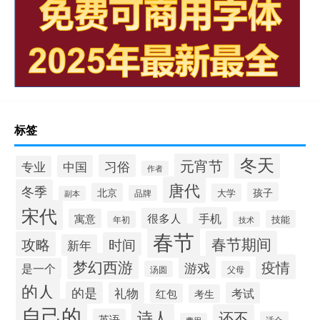
标签
冬天
元宵节
习俗
中国
专业
作者
唐代
冬季
孩子
北京
大学
品牌
副本
宋代
手机
很多人
寓意
技能
年初
技术
春节
春节期间
攻略
时间
新年
梦幻西游
疫情
游戏
是一个
汤圆
父母
的人
的是
礼物
考试
红包
考生
自己的
诗人
还不
英语
适合