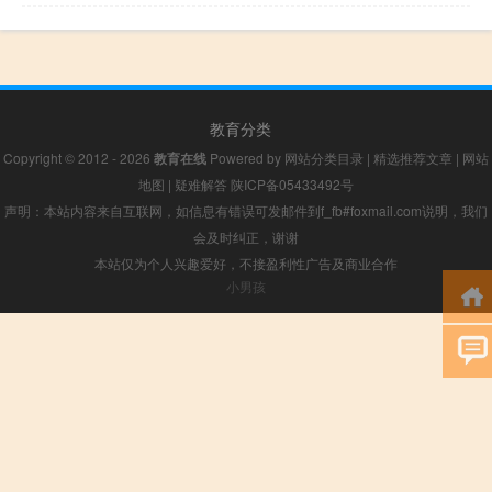
教育分类
Copyright © 2012 - 2026
教育在线
Powered by
网站分类目录
|
精选推荐文章
|
网站
地图
|
疑难解答
陕ICP备05433492号
声明：本站内容来自互联网，如信息有错误可发邮件到f_fb#foxmail.com说明，我们
会及时纠正，谢谢
本站仅为个人兴趣爱好，不接盈利性广告及商业合作
小男孩