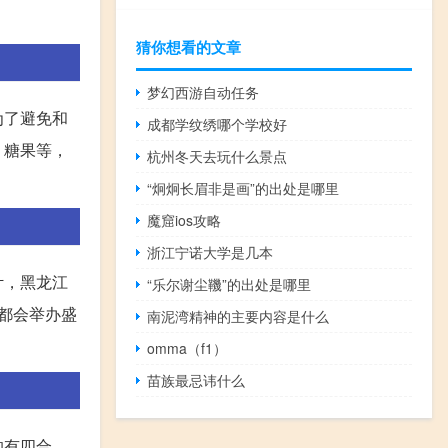
猜你想看的文章
梦幻西游自动任务
为了避免和
成都学纹绣哪个学校好
、糖果等，
杭州冬天去玩什么景点
“炯炯长眉非是画”的出处是哪里
魔窟ios攻略
浙江宁诺大学是几本
计，黑龙江
“乐尔谢尘鞿”的出处是哪里
都会举办盛
南泥湾精神的主要内容是什么
omma（f1）
苗族最忌讳什么
的有四合