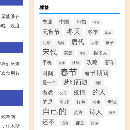
标签
希望能够在
习俗
中国
专业
作者
春晚，欢度
冬天
元宵节
冬季
副本
唐代
孩子
北京
大学
品牌
宋代
很多人
寓意
年初
攻略
手机
新年
技能
技术
选择到冰雪
春节
春节期间
时间
喜欢食用各
梦幻西游
是一个
汤圆
的人
疫情
游戏
父母
的是
礼物
考试
红包
考生
自己的
诗人
英语
费用
、炖羊肉
还不
都是
适合
陆游
外，佳木斯