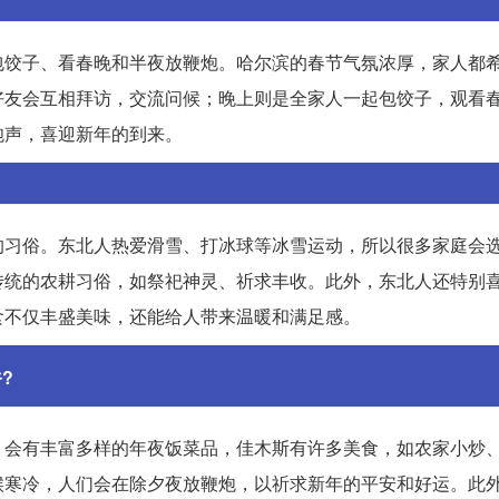
包饺子、看春晚和半夜放鞭炮。哈尔滨的春节气氛浓厚，家人都
好友会互相拜访，交流问候；晚上则是全家人一起包饺子，观看
炮声，喜迎新年的到来。
的习俗。东北人热爱滑雪、打冰球等冰雪运动，所以很多家庭会
传统的农耕习俗，如祭祀神灵、祈求丰收。此外，东北人还特别
食不仅丰盛美味，还能给人带来温暖和满足感。
?
，会有丰富多样的年夜饭菜品，佳木斯有许多美食，如农家小炒
候寒冷，人们会在除夕夜放鞭炮，以祈求新年的平安和好运。此