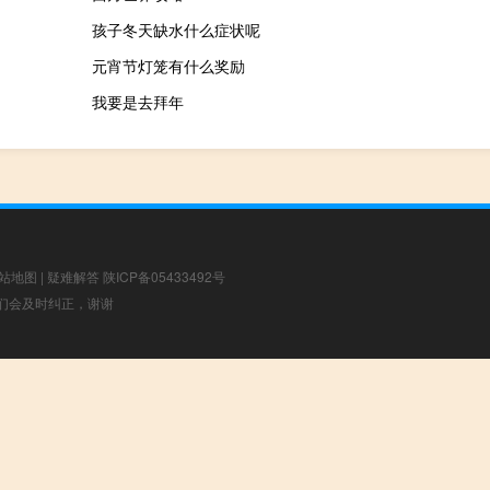
孩子冬天缺水什么症状呢
元宵节灯笼有什么奖励
我要是去拜年
站地图
|
疑难解答
陕ICP备05433492号
，我们会及时纠正，谢谢