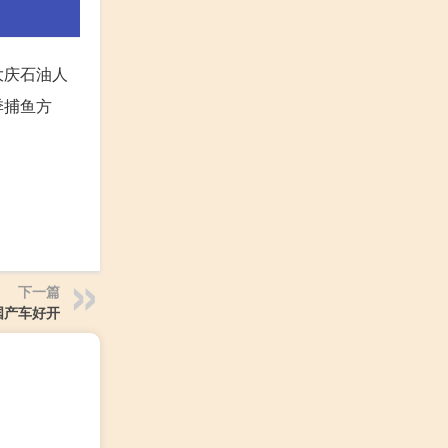
大庆石油人
季捕鱼方
下一篇
国产车好开