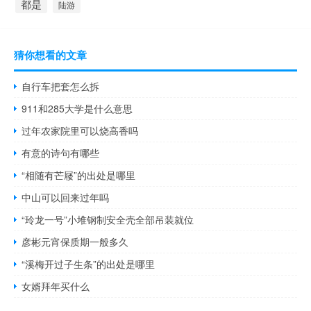
都是
陆游
猜你想看的文章
自行车把套怎么拆
911和285大学是什么意思
过年农家院里可以烧高香吗
有意的诗句有哪些
“相随有芒屦”的出处是哪里
中山可以回来过年吗
“玲龙一号”小堆钢制安全壳全部吊装就位
彦彬元宵保质期一般多久
“溪梅开过子生条”的出处是哪里
女婿拜年买什么