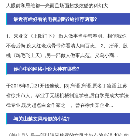
人眼前和思维都一亮而且场面超级炫酷的科幻大...
最近有啥好看的电视剧吗?给推荐两部?
1、朱亚文《正阳门下》,做人做事当学韩春明。相信我你
不会后悔,倪大红老戏骨带你看清人间百态。 2、张译、殷
桃《鸡毛飞上天》,另一部做人做事典范。义乌小商...
你心中的网络小说大神有哪些?
于2015年9月21开始连载。[3] 忘语 忘语,原名丁凌滔,江苏
省徐州市人。毕业于无锡机械制造学校,后自学完成大学法
律专业,现为起点白金作家之一。曾在徐州某企业...
与关山越文风相似的小说?
《关山月》是一部以清闲悠远的文风为特点的小说,相似的