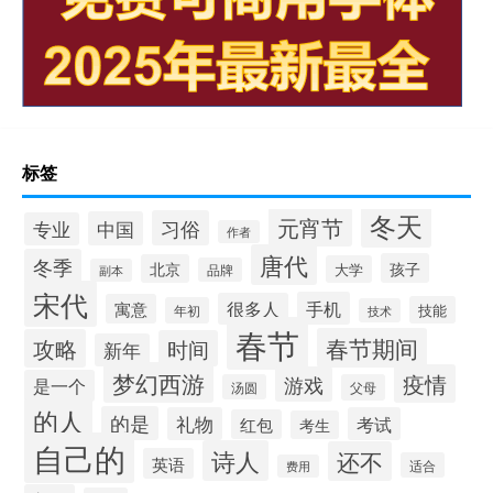
标签
冬天
元宵节
习俗
中国
专业
作者
唐代
冬季
孩子
北京
大学
品牌
副本
宋代
手机
很多人
寓意
技能
年初
技术
春节
春节期间
攻略
时间
新年
梦幻西游
疫情
游戏
是一个
汤圆
父母
的人
的是
礼物
考试
红包
考生
自己的
诗人
还不
英语
适合
费用