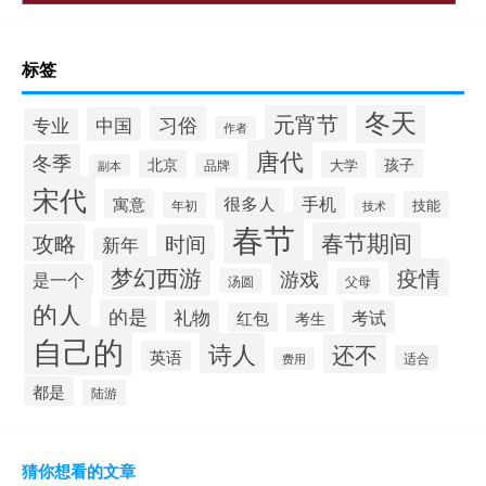
标签
冬天
元宵节
习俗
中国
专业
作者
唐代
冬季
孩子
北京
大学
品牌
副本
宋代
手机
很多人
寓意
技能
年初
技术
春节
春节期间
攻略
时间
新年
梦幻西游
疫情
游戏
是一个
汤圆
父母
的人
的是
礼物
考试
红包
考生
自己的
诗人
还不
英语
适合
费用
都是
陆游
猜你想看的文章