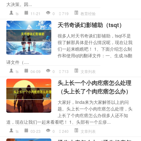
大决策。因...
ts
11-21
0
719
教育经验
天书奇谈幻影辅助（tsqt）
很多人对天书奇谈幻影辅助，tsqt不是
很了解那具体是什么情况呢，现在让我
们一起来瞧瞧吧！ 1、下面介绍怎么制
作和使用qt的翻译文件：一、生成.ts翻
译文件（....
ts
04-09
0
713
文章列表
头上长一个小肉疙瘩怎么处理
（头上长了个肉疙瘩怎么办）
大家好，linda来为大家解答以上的问
题。头上长一个小肉疙瘩怎么处理，头
上长了个肉疙瘩怎么办很多人还不知
道，现在让我们一起来看看吧！ 1、头部有一个丘疹...
ts
03-23
0
240
文章列表