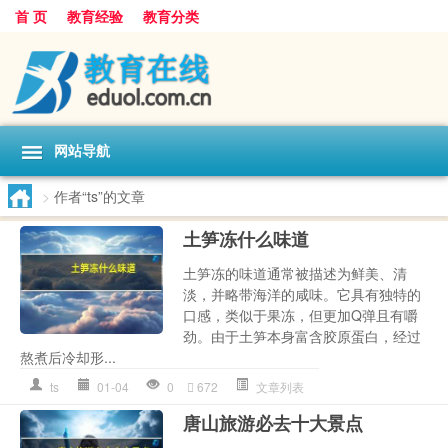
首 页
教育经验
教育分类
网站导航
>
作者“ts”的文章
土笋冻什么味道
土笋冻的味道通常被描述为鲜美、清
淡，并略带海洋的咸味。它具有独特的
口感，类似于果冻，但更加Q弹且有嚼
劲。由于土笋本身富含胶原蛋白，经过
熬煮后冷却形...
ts
01-04
0
672
文章列表
唐山旅游必去十大景点