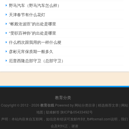
野马汽车（野马汽车怎么样）
天津春节有什么花灯
“帐殿沧波匝”的出处是哪里
“受职百神协”的出处是哪里
什么档次跟我用的一样什么梗
彦彬元宵保质期一般多久
厄普西隆总部守卫（总部守卫）
教育分类
Copyright © 2012 - 2026
教育在线
Powered by
网站分类目录
|
精选推荐文章
|
网站
地图
|
疑难解答
陕ICP备05433492号
声明：本站内容来自互联网，如信息有错误可发邮件到f_fb#foxmail.com说明，我们
会及时纠正，谢谢