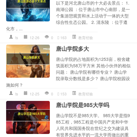
以下是河北唐山市的十大必去景点： 1.
南湖公园 ：位于唐山市中心南部，是一
个集游憩观赏和水上活动于一体的大型
综合性生态公园。 2. 清东陵 ：位于遵
化市，...
ts
12-26
0
163
教育经验
唐山学院多大
唐山学院的占地面积为1253亩，校舍建
筑面积为58万平方米 其他小伙伴的相似
问题： 唐山学院有哪些专业？ 唐山学
院录取分数线是多少？ 唐山学院校园设
施如何？
ts
12-25
0
153
教育经验
唐山学院是985大学吗
唐山学院不是985大学。 985大学是指9
85工程，985工程是中国共产党和中华
人民共和国国务院在世纪之交为建设具
有世界先进水平的一流大学而做出的重