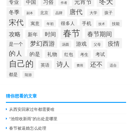
冬天
元宵节
习俗
中国
专业
作者
唐代
冬季
孩子
北京
大学
品牌
副本
宋代
手机
很多人
寓意
技能
年初
技术
春节
春节期间
攻略
时间
新年
梦幻西游
疫情
游戏
是一个
汤圆
父母
的人
的是
礼物
考试
红包
考生
自己的
诗人
还不
英语
适合
费用
都是
陆游
猜你想看的文章
从西安回家过年都需要啥
“池馆收新雨”的出处是哪里
春节被逼婚怎么处理