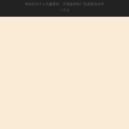
本站仅为个人兴趣爱好，不接盈利性广告及商业合作
小男孩