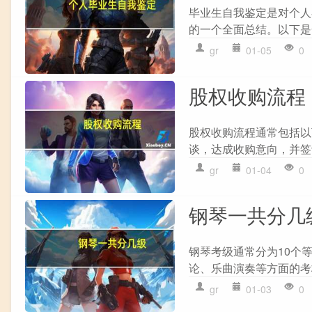
毕业生自我鉴定是对个人
的一个全面总结。以下是
gr
01-05
0
股权收购流程
股权收购流程通常包括以下
谈，达成收购意向，并签订收
gr
01-04
0
钢琴一共分几
钢琴考级通常分为10个
论、乐曲演奏等方面的考
gr
01-03
0