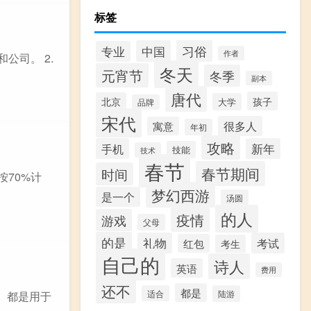
标签
习俗
中国
专业
作者
公司。 2.
冬天
元宵节
冬季
副本
唐代
孩子
北京
大学
品牌
宋代
很多人
寓意
年初
攻略
手机
新年
技能
技术
春节
春节期间
时间
按70%计
梦幻西游
是一个
汤圆
的人
疫情
游戏
父母
的是
礼物
考试
红包
考生
自己的
诗人
英语
费用
还不
都是
适合
陆游
uage）都是用于