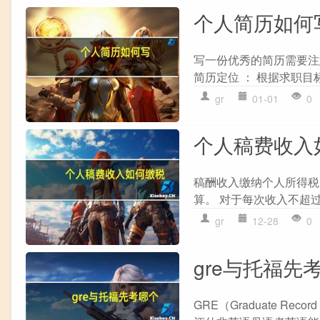
个人简历如何
写一份优秀的简历需要注意
简历定位 ： 根据求职目
gr
01-01
0
个人稿费收入
稿酬收入缴纳个人所得税的
算。 对于每次收入不超过4
gr
12-28
0
gre与托福先
GRE（Graduate Record