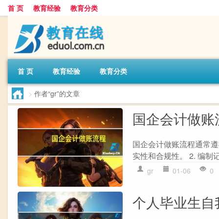
首 页
教育经验
教育分类
首 页
教育经验
教育分类
>
作者“gr”的文章
国企会计做账
国企会计做账流程通常遵循
实性和合规性。 2. 编制
gr
01-06
0
个人毕业生自